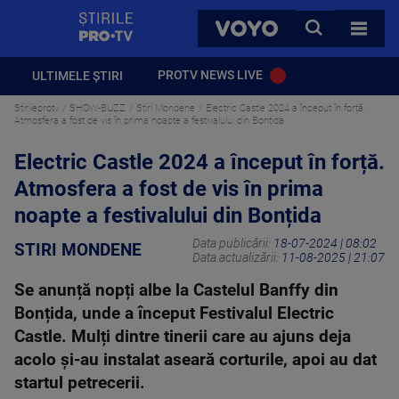
StirilePROTV
CAUTA
VOYO
TOATE 
PROTV NEWS LIVE
ULTIMELE ȘTIRI
Stirileprotv
SHOW-BUZZ
Stiri Mondene
Electric Castle 2024 a început în forță.
Atmosfera a fost de vis în prima noapte a festivalului din Bonțida
Electric Castle 2024 a început în forță.
Atmosfera a fost de vis în prima
noapte a festivalului din Bonțida
Data publicării:
18-07-2024 | 08:02
STIRI MONDENE
Data actualizării:
11-08-2025 | 21:07
Se anunță nopți albe la Castelul Banffy din
Bonțida, unde a început Festivalul Electric
Castle. Mulți dintre tinerii care au ajuns deja
acolo și-au instalat aseară corturile, apoi au dat
startul petrecerii.