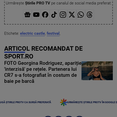
Urmărește
Știrile PRO TV
pe canalul de social media preferat:
Etichete:
electric castle
,
festival
,
ARTICOL RECOMANDAT DE
SPORT.RO
FOTO Georgina Rodriguez, apariție
'interzisă' pe rețele. Partenera lui
CR7 s-a fotografiat în costum de
baie pe barcă
UGĂ ȘTIRILE PROTV CA SURSĂ PREFERATĂ
URMĂREȘTE ȘTIRILE PROTV ÎN GOOGLE 