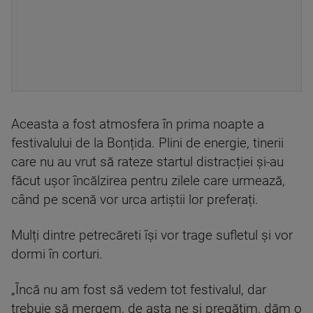
Aceasta a fost atmosfera în prima noapte a
festivalului de la Bonțida. Plini de energie, tinerii
care nu au vrut să rateze startul distracției și-au
făcut ușor încălzirea pentru zilele care urmează,
când pe scenă vor urca artiștii lor preferați.
Mulți dintre petrecăreti își vor trage sufletul și vor
dormi în corturi.
„Încă nu am fost să vedem tot festivalul, dar
trebuie să mergem, de asta ne și pregătim, dăm o