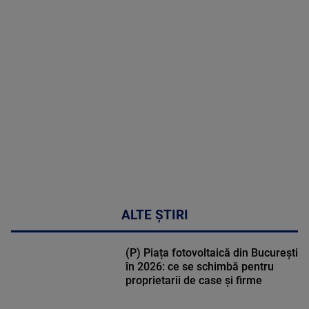
MAI
MULTE
DETALII
47:43
ALTE ȘTIRI
(P) Piața fotovoltaică din București
în 2026: ce se schimbă pentru
proprietarii de case și firme