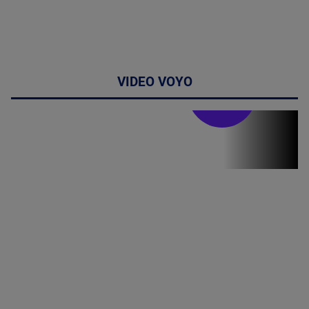
VIDEO VOYO
Stirile PRO TV
Stirile PRO
TV # 19.00 -
06 August
2026