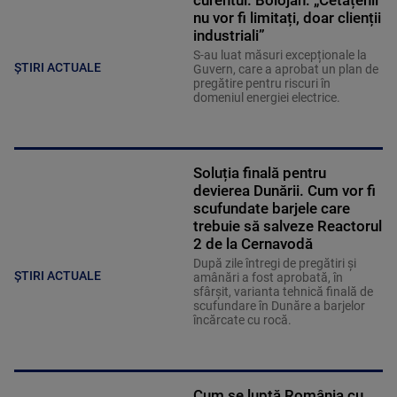
curentul. Bolojan: „Cetățenii
nu vor fi limitați, doar clienții
industriali”
S-au luat măsuri excepționale la
ȘTIRI ACTUALE
Guvern, care a aprobat un plan de
pregătire pentru riscuri în
domeniul energiei electrice.
Soluția finală pentru
devierea Dunării. Cum vor fi
scufundate barjele care
trebuie să salveze Reactorul
2 de la Cernavodă
După zile întregi de pregătiri și
ȘTIRI ACTUALE
amânări a fost aprobată, în
sfârșit, varianta tehnică finală de
scufundare în Dunăre a barjelor
încărcate cu rocă.
Cum se luptă România cu