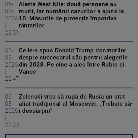
06-
Alerta West Nile: două persoane au
08-
murit, iar numărul cazurilor a ajuns la
2026
10. Măsurile de protecție împotriva
|
țânțarilor
22:51
06-
Ce le-a spus Donald Trump donatorilor
08-
despre succesorul său pentru alegerile
2026
din 2028. Pe cine a ales între Rubio și
|
Vance
22:47
06-
Zelenski vrea să rupă de Rusia un stat
08-
aliat tradițional al Moscovei. „Trebuie să-
2026
i despărțim”
|
22:09