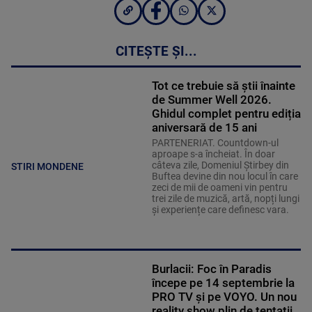
CITEȘTE ȘI...
Tot ce trebuie să știi înainte
de Summer Well 2026.
Ghidul complet pentru ediția
aniversară de 15 ani
PARTENERIAT. Countdown-ul
aproape s-a încheiat. În doar
câteva zile, Domeniul Știrbey din
STIRI MONDENE
Buftea devine din nou locul în care
zeci de mii de oameni vin pentru
trei zile de muzică, artă, nopți lungi
și experiențe care definesc vara.
Burlacii: Foc în Paradis
începe pe 14 septembrie la
PRO TV și pe VOYO. Un nou
reality show plin de tentații