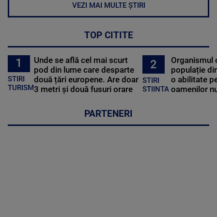
VEZI MAI MULTE ȘTIRI
TOP CITITE
Unde se află cel mai scurt
Organismul 
1
2
pod din lume care desparte
populație di
STIRI
două țări europene. Are doar
o abilitate p
STIRI
TURISM
3 metri și două fusuri orare
oamenilor nu
STIINTA
PARTENERI