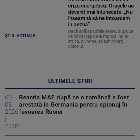
criza energetică. Orașele au
devenit mai întunecate. „Nu
înseamnă să ne întoarcem
în beznă”
Dacă spălați rufele seara, după ce
ȘTIRI ACTUALE
vă întoarceți de la muncă, nu ar
strica, o vreme, să schimbați
obiceiul.
ULTIMELE ȘTIRI
06-
Reacția MAE după ce o româncă a fost
08-
arestată în Germania pentru spionaj în
2026
favoarea Rusiei
|
23:02