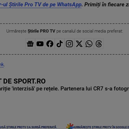
r-ul Știrile Pro TV de pe WhatsApp
. Primiți în fiecare 
Urmărește
Știrile PRO TV
pe canalul de social media preferat:
nk
,
 DE SPORT.RO
ie 'interzisă' pe rețele. Partenera lui CR7 s-a fotog
UGĂ ȘTIRILE PROTV CA SURSĂ PREFERATĂ
URMĂREȘTE ȘTIRILE PROTV ÎN GOOGLE 