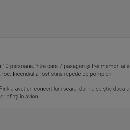
 10 persoane, între care 7 pasageri şi trei membri ai e
at foc. Incendiul a fost stins repede de pompieri.
nk a avut un concert luni seară, dar nu se ştie dacă arti
r aflaţi în avion.