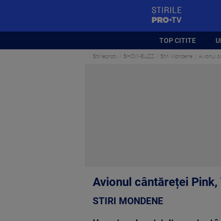
StirilePROTV
TOP CITITE
U
Stirileprotv
SHOW-BUZZ
Stiri Mondene
Avionul câ
Avionul cântăreței Pink, 
STIRI MONDENE