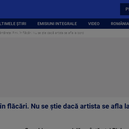
P
LTIMELE ȘTIRI
EMISIUNI INTEGRALE
VIDEO
ROMÂNIA,
ntăreței Pink, în flăcări. Nu se știe dacă artista se afla la bord
în flăcări. Nu se știe dacă artista se afla l