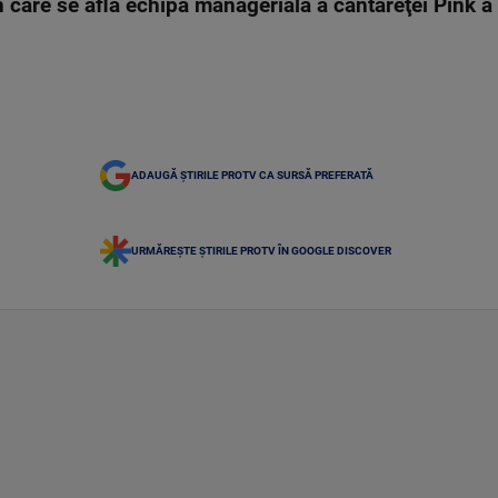
 care se afla echipa managerială a cântăreţei Pink a 
ADAUGĂ ȘTIRILE PROTV CA SURSĂ PREFERATĂ
URMĂREȘTE ȘTIRILE PROTV ÎN GOOGLE DISCOVER