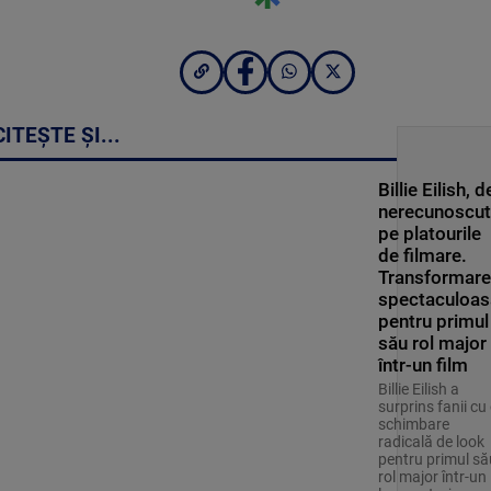
CITEȘTE ȘI...
Billie Eilish, d
nerecunoscut
pe platourile
de filmare.
Transformar
spectaculoas
pentru primul
său rol major
într-un film
Billie Eilish a
surprins fanii cu
schimbare
radicală de look
pentru primul să
rol major într-un