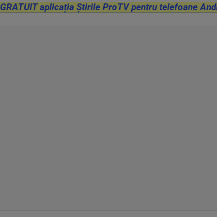
 GRATUIT aplicația Știrile ProTV pentru telefoane And