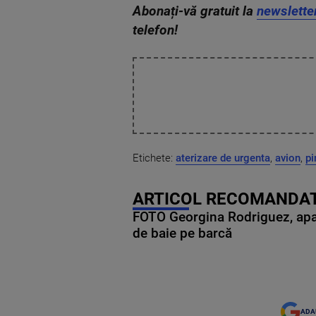
Abonați-vă gratuit la
newslette
telefon!
Etichete:
aterizare de urgenta
,
avion
,
pi
ARTICOL RECOMANDAT
FOTO Georgina Rodriguez, apariț
de baie pe barcă
ADA