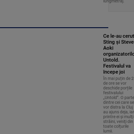
lungmetraj.
Ce le-au ceru
Sting și Steve
Aoki
organizatoril
Untold.
Festivalul va
începe joi
În mai puțin de 
de ore se vor
deschide porțile
festivalului
„Untold”. O part
dintre cei care se
vor distra la Cluj
au ajuns deja, ia
printre ei și mulţi
străini, veniţi din
toate colțurile
lumii.