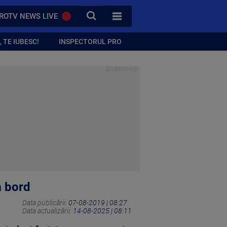
CAUTA
ROTV NEWS LIVE
TOATE CATEGORIILE
 TE IUBESC!
INSPECTORUL PRO
a bord
Data publicării:
07-08-2019 | 08:27
Data actualizării:
14-08-2025 | 08:11