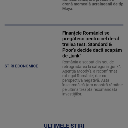
dronă momeală ucraineană de tip
Maya.
Finanțele României se
pregătesc pentru cel de-al
treilea test. Standard &
Poor’s decide dacă scapăm
de „junk”
România a scapat din nou de
STIRI ECONOMICE
retrogradarea la categoria „junk”.
Agenția Moody's, a reconfirmat
ratingul României, dar cu
perspectivă negativă. Asta
înseamnă că țara noastră rămâne
pe ultima treaptă recomandată
investițiilor.
ULTIMELE ȘTIRI