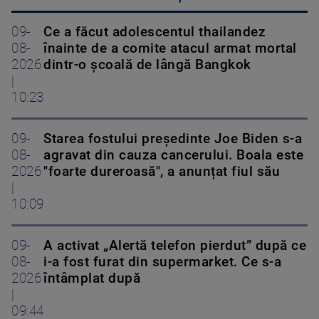
09-
Ce a făcut adolescentul thailandez
08-
înainte de a comite atacul armat mortal
2026
dintr-o școală de lângă Bangkok
|
10:23
09-
Starea fostului președinte Joe Biden s-a
08-
agravat din cauza cancerului. Boala este
2026
"foarte dureroasă", a anunțat fiul său
|
10:09
09-
A activat „Alertă telefon pierdut” după ce
08-
i-a fost furat din supermarket. Ce s-a
2026
întâmplat după
|
09:44