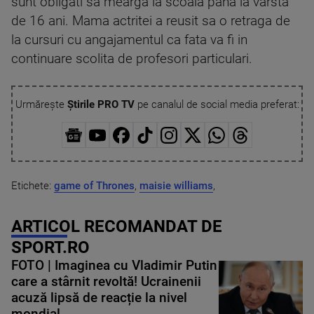
sunt obligati sa mearga la scoala pana la varsta
de 16 ani. Mama actritei a reusit sa o retraga de
la cursuri cu angajamentul ca fata va fi in
continuare scolita de profesori particulari.
Urmărește
Știrile PRO TV
pe canalul de social media preferat:
Etichete:
game of Thrones
,
maisie williams
,
ARTICOL RECOMANDAT DE
SPORT.RO
FOTO | Imaginea cu Vladimir Putin
care a stârnit revoltă! Ucrainenii
acuză lipsă de reacție la nivel
mondial