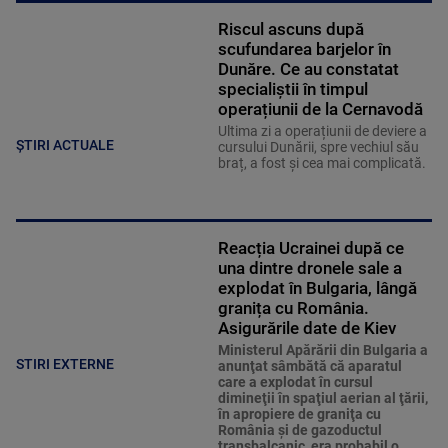
Riscul ascuns după
scufundarea barjelor în
Dunăre. Ce au constatat
specialiștii în timpul
operațiunii de la Cernavodă
Ultima zi a operațiunii de deviere a
ȘTIRI ACTUALE
cursului Dunării, spre vechiul său
braț, a fost și cea mai complicată.
Reacția Ucrainei după ce
una dintre dronele sale a
explodat în Bulgaria, lângă
granița cu România.
Asigurările date de Kiev
Ministerul Apărării din Bulgaria a
STIRI EXTERNE
anunţat sâmbătă că aparatul
care a explodat în cursul
dimineţii în spaţiul aerian al ţării,
în apropiere de graniţa cu
România şi de gazoductul
transbalcanic, era probabil o