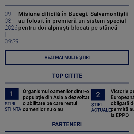
09-
Misiune dificilă în Bucegi. Salvamontiștii
08-
au folosit în premieră un sistem special
2026
pentru doi alpiniști blocați pe stâncă
|
09:39
VEZI MAI MULTE ȘTIRI
TOP CITITE
Organismul oamenilor dintr-o
Victorie p
1
2
populație din Asia a dezvoltat
Europeană
o abilitate pe care restul
obligată d
STIRI
ȘTIRI
oamenilor nu o au
permită au
STIINTA
ACTUALE
la EPPO
PARTENERI