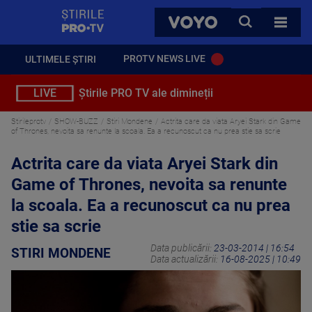
StirilePROTV
CAUTA
VOYO
TOATE 
PROTV NEWS LIVE
ULTIMELE ȘTIRI
LIVE
Știrile PRO TV ale dimineții
Stirileprotv
SHOW-BUZZ
Stiri Mondene
Actrita care da viata Aryei Stark din Game
of Thrones, nevoita sa renunte la scoala. Ea a recunoscut ca nu prea stie sa scrie
Actrita care da viata Aryei Stark din
Game of Thrones, nevoita sa renunte
la scoala. Ea a recunoscut ca nu prea
stie sa scrie
Data publicării:
23-03-2014 | 16:54
STIRI MONDENE
Data actualizării:
16-08-2025 | 10:49