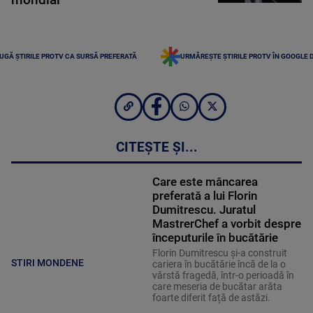
UGĂ ȘTIRILE PROTV CA SURSĂ PREFERATĂ
URMĂREȘTE ȘTIRILE PROTV ÎN GOOGLE 
CITEȘTE ȘI...
Care este mâncarea
preferată a lui Florin
Dumitrescu. Juratul
MastrerChef a vorbit despre
începuturile în bucătărie
Florin Dumitrescu și-a construit
STIRI MONDENE
cariera în bucătărie încă de la o
vârstă fragedă, într-o perioadă în
care meseria de bucătar arăta
foarte diferit față de astăzi.