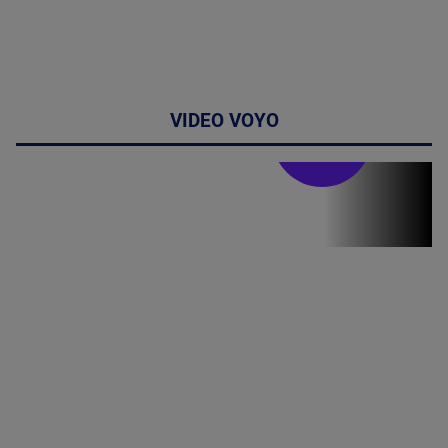
VIDEO VOYO
Stirile PRO TV
Stirile PRO
TV # 19.00 -
06 August
2026