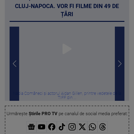
CLUJ-NAPOCA. VOR FI FILME DIN 49 DE
ȚĂRI
Nadia Comăneci și actorul Aidan Gillen, printre vedetele de la
A î
TIFF din ...
Urmărește
Știrile PRO TV
pe canalul de social media preferat: