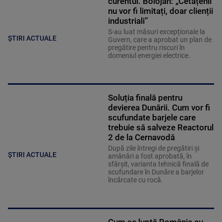
curentul. Bolojan: „Cetățenii
nu vor fi limitați, doar clienții
industriali”
S-au luat măsuri excepționale la
ȘTIRI ACTUALE
Guvern, care a aprobat un plan de
pregătire pentru riscuri în
domeniul energiei electrice.
Soluția finală pentru
devierea Dunării. Cum vor fi
scufundate barjele care
trebuie să salveze Reactorul
2 de la Cernavodă
După zile întregi de pregătiri și
ȘTIRI ACTUALE
amânări a fost aprobată, în
sfârșit, varianta tehnică finală de
scufundare în Dunăre a barjelor
încărcate cu rocă.
Cum se luptă România cu