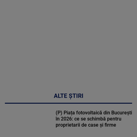
MAI
MULTE
DETALII
47:43
ALTE ȘTIRI
(P) Piața fotovoltaică din București
în 2026: ce se schimbă pentru
proprietarii de case și firme