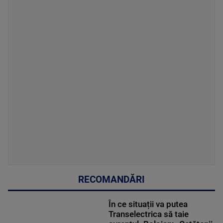
RECOMANDĂRI
În ce situații va putea
Transelectrica să taie