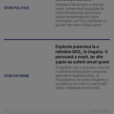
Premierul Ilie Bolojan a afirmat,
STIRI POLITICE
vineri, comentând acuzațiile de
trafic de influență care îi sunt
aduse vicepremierului Oana
Gheorghiu, că PSD a dărâmat un
guvern din care a făcut parte.
Explozie puternică la o
rafinărie MOL, în Ungaria. O
persoană a murit, iar alte
șapte au suferit arsuri grave
O explozie care s-a produs vineri la
o rafinărie deţinută de compania
petrolieră maghiară MOL, în
STIRI EXTERNE
Tiszaújváros, în nordul Ungariei, s-
a soldat cu un mort şi „mai mulţi”
răniţi, relatează presa locală.