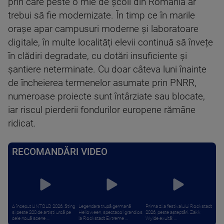
prin care peste o mie de școli din România ar
trebui să fie modernizate. În timp ce în marile
orașe apar campusuri moderne și laboratoare
digitale, în multe localități elevii continuă să învețe
în clădiri degradate, cu dotări insuficiente și
șantiere neterminate. Cu doar câteva luni înainte
de încheierea termenelor asumate prin PNRR,
numeroase proiecte sunt întârziate sau blocate,
iar riscul pierderii fondurilor europene rămâne
ridicat.
RECOMANDĂRI VIDEO
A început UNTOLD 2026. Sting
Legendara trupă germană
Prima zi a festivalului Rockstadt
și peste 200 de artiști urcă pe
Helloween, spectacol grandios
2026, peste așteptări. Zakk
cele nouă scene ...
la Rockstadt Extreme ...
Wylde exultă: ...