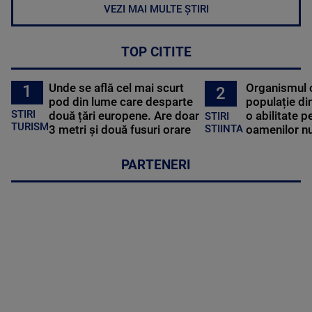
VEZI MAI MULTE ȘTIRI
TOP CITITE
Unde se află cel mai scurt
Organismul 
1
2
pod din lume care desparte
populație di
STIRI
două țări europene. Are doar
o abilitate p
STIRI
TURISM
3 metri și două fusuri orare
oamenilor nu
STIINTA
PARTENERI