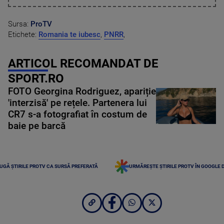
Sursa:
ProTV
Etichete:
Romania te iubesc
,
PNRR
,
ARTICOL RECOMANDAT DE
SPORT.RO
FOTO Georgina Rodriguez, apariție
'interzisă' pe rețele. Partenera lui
CR7 s-a fotografiat în costum de
baie pe barcă
UGĂ ȘTIRILE PROTV CA SURSĂ PREFERATĂ
URMĂREȘTE ȘTIRILE PROTV ÎN GOOGLE 