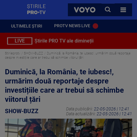
StirilePROTV
CAUTA
VOYO
TOATE 
PROTV NEWS LIVE
ULTIMELE ȘTIRI
LIVE
Știrile PRO TV ale dimineții
Stirileprotv
SHOW-BUZZ
Duminică, la România, te iubesc!, urmărim două reportaje
despre investițiile care ar trebui să schimbe viitorul țări
Duminică, la România, te iubesc!,
urmărim două reportaje despre
investițiile care ar trebui să schimbe
viitorul țări
Data publicării:
22-05-2026 | 12:41
SHOW-BUZZ
Data actualizării:
22-05-2026 | 12:41