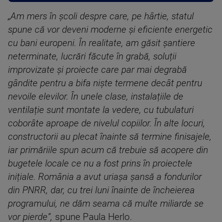
„Am mers în școli despre care, pe hârtie, statul
spune că vor deveni moderne și eficiente energetic
cu bani europeni. În realitate, am găsit șantiere
neterminate, lucrări făcute în grabă, soluții
improvizate și proiecte care par mai degrabă
gândite pentru a bifa niște termene decât pentru
nevoile elevilor. În unele clase, instalațiile de
ventilație sunt montate la vedere, cu tubulaturi
coborâte aproape de nivelul copiilor. În alte locuri,
constructorii au plecat înainte să termine finisajele,
iar primăriile spun acum că trebuie să acopere din
bugetele locale ce nu a fost prins în proiectele
inițiale. România a avut uriașa șansă a fondurilor
din PNRR, dar, cu trei luni înainte de încheierea
programului, ne dăm seama că multe miliarde se
vor pierde”,
spune Paula Herlo.