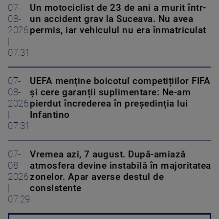
07-
Un motociclist de 23 de ani a murit într-
08-
un accident grav la Suceava. Nu avea
2026
permis, iar vehiculul nu era înmatriculat
|
07:31
07-
UEFA menține boicotul competițiilor FIFA
08-
și cere garanții suplimentare: Ne-am
2026
pierdut încrederea în președinția lui
|
Infantino
07:31
07-
Vremea azi, 7 august. După-amiază
08-
atmosfera devine instabilă în majoritatea
2026
zonelor. Apar averse destul de
|
consistente
07:29