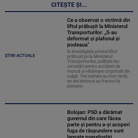
CITEȘTE ȘI...
Ce a observat o victimă din
liftul prăbușit la Ministerul
Transporturilor. „S-au
deformat și plafonul și
podeaua”
În investigația privind liftul
ȘTIRI ACTUALE
prăbușit joi la Ministerul
Transporturilor, polițiștii fac
cercetări pentru accident de
muncă și vătămare corporală din
culpă. Trei oameni au fost răniți,
iar doi dintre ei au fracturi la
picioare.
Bolojan: PSD a dărâmat
guvernul din care făcea
parte și pentru a-şi acoperi
fuga de răspundere sunt
lansate pseudoştiri