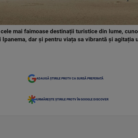
 cele mai faimoase destinații turistice din lume, cuno
panema, dar și pentru viața sa vibrantă și agitația 
ADAUGĂ ȘTIRILE PROTV CA SURSĂ PREFERATĂ
URMĂREȘTE ȘTIRILE PROTV ÎN GOOGLE DISCOVER