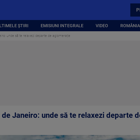
P
LTIMELE ȘTIRI
EMISIUNI INTEGRALE
VIDEO
ROMÂNIA,
eiro: unde să te relaxezi departe de aglomerație
o de Janeiro: unde să te relaxezi departe 