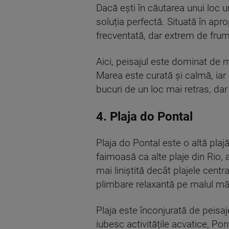
Dacă ești în căutarea unui loc u
soluția perfectă. Situată în apr
frecventată, dar extrem de fru
Aici, peisajul este dominat de mu
Marea este curată și calmă, iar 
bucuri de un loc mai retras, da
4. Plaja do Pontal
Plaja do Pontal este o altă plajă
faimoasă ca alte plaje din Rio, 
mai liniștită decât plajele centr
plimbare relaxantă pe malul măr
Plaja este înconjurată de peisaj
iubesc activitățile acvatice, Pon