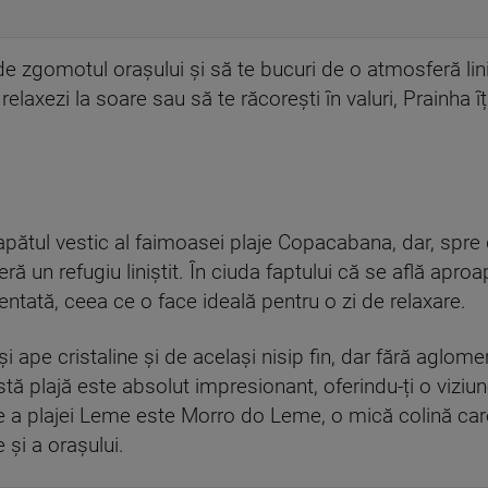
de zgomotul orașului și să te bucuri de o atmosferă lini
 relaxezi la soare sau să te răcorești în valuri, Prainha î
apătul vestic al faimoasei plaje Copacabana, dar, spre
ră un refugiu liniștit. În ciuda faptului că se află aproap
ntată, ceea ce o face ideală pentru o zi de relaxare.
ași ape cristaline și de același nisip fin, dar fără aglo
tă plajă este absolut impresionant, oferindu-ți o vizi
ie a plajei Leme este Morro do Leme, o mică colină care 
 și a orașului.