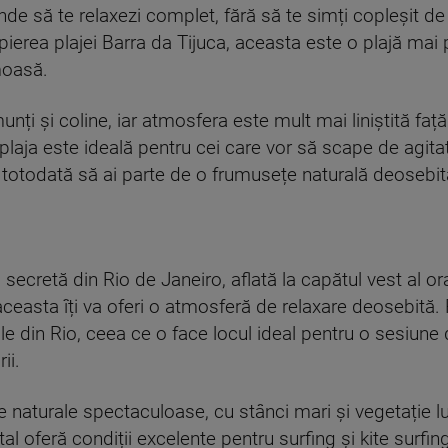
nde să te relaxezi complet, fără să te simți copleșit de 
opierea plajei Barra da Tijuca, aceasta este o plajă mai
moasă.
nți și coline, iar atmosfera este mult mai liniștită față 
plaja este ideală pentru cei care vor să scape de agita
r totodată să ai parte de o frumusețe naturală deosebit
 secretă din Rio de Janeiro, aflată la capătul vest al ora
aceasta îți va oferi o atmosferă de relaxare deosebită.
ale din Rio, ceea ce o face locul ideal pentru o sesiune 
ii.
e naturale spectaculoase, cu stânci mari și vegetație lu
tal oferă condiții excelente pentru surfing și kite surfin