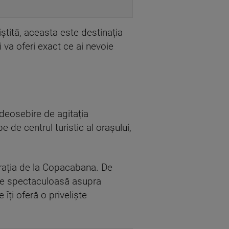
ștită, aceasta este destinația
ți va oferi exact ce ai nevoie
 deosebire de agitația
e de centrul turistic al orașului,
merația de la Copacabana. De
une spectaculoasă asupra
îți oferă o priveliște