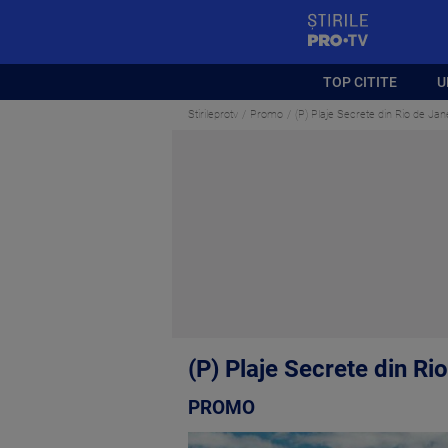
StirilePROTV
TOP CITITE
U
Stirileprotv
Promo
(P) Plaje Secrete din Rio de Jan
(P) Plaje Secrete din Ri
PROMO