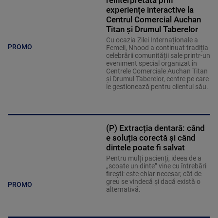
reinterpretată prin
experiențe interactive la
Centrul Comercial Auchan
Titan și Drumul Taberelor
Cu ocazia Zilei Internaționale a
PROMO
Femeii, Nhood a continuat tradiția
celebrării comunității sale printr-un
eveniment special organizat în
Centrele Comerciale Auchan Titan
și Drumul Taberelor, centre pe care
le gestionează pentru clientul său.
(P) Extracția dentară: când
e soluția corectă și când
dintele poate fi salvat
Pentru mulți pacienți, ideea de a
„scoate un dinte” vine cu întrebări
firești: este chiar necesar, cât de
greu se vindecă și dacă există o
PROMO
alternativă.