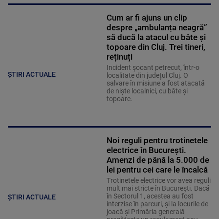
Cum ar fi ajuns un clip
despre „ambulanța neagră”
să ducă la atacul cu bâte și
topoare din Cluj. Trei tineri,
reținuți
Incident șocant petrecut, într-o
ȘTIRI ACTUALE
localitate din județul Cluj. O
salvare în misiune a fost atacată
de niște localnici, cu bâte și
topoare.
Noi reguli pentru trotinetele
electrice în București.
Amenzi de până la 5.000 de
lei pentru cei care le încalcă
Trotinetele electrice vor avea reguli
mult mai stricte în București. Dacă
în Sectorul 1, acestea au fost
ȘTIRI ACTUALE
interzise în parcuri, și la locurile de
joacă și Primăria generală