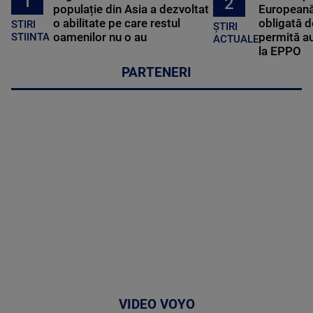
1
2
populație din Asia a dezvoltat
Europeană
o abilitate pe care restul
obligată d
STIRI
ȘTIRI
oamenilor nu o au
permită au
STIINTA
ACTUALE
la EPPO
PARTENERI
VIDEO VOYO