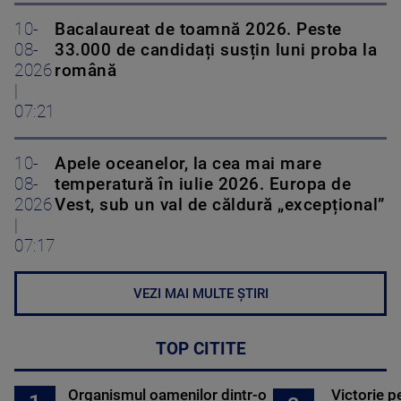
10-
Bacalaureat de toamnă 2026. Peste
08-
33.000 de candidați susțin luni proba la
2026
română
|
07:21
10-
Apele oceanelor, la cea mai mare
08-
temperatură în iulie 2026. Europa de
2026
Vest, sub un val de căldură „excepțional”
|
07:17
VEZI MAI MULTE ȘTIRI
TOP CITITE
Organismul oamenilor dintr-o
Victorie p