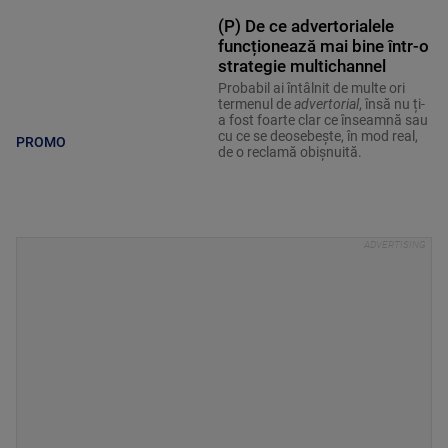
(P) De ce advertorialele
funcționează mai bine într-o
strategie multichannel
Probabil ai întâlnit de multe ori
termenul de
advertorial
, însă nu ți-
a fost foarte clar ce înseamnă sau
cu ce se deosebește, în mod real,
PROMO
de o reclamă obișnuită.