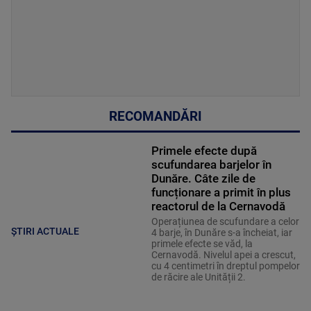
RECOMANDĂRI
Primele efecte după
scufundarea barjelor în
Dunăre. Câte zile de
funcționare a primit în plus
reactorul de la Cernavodă
Operațiunea de scufundare a celor
ȘTIRI ACTUALE
4 barje, în Dunăre s-a încheiat, iar
primele efecte se văd, la
Cernavodă. Nivelul apei a crescut,
cu 4 centimetri în dreptul pompelor
de răcire ale Unității 2.