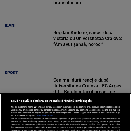
brandului tău
IBANI
Bogdan Andone, sincer după
victoria cu Universitatea Craiova:
”Am avut șansă, noroc!”
SPORT
Cea mai dură reacție după
Universitatea Craiova - FC Argeș
0-1: „Băluță a făcut greșeli de
începători! Elisor încă este dator”
Nouă ne pasă ca datele tale personale să rămână confidențiale
Noi și partenerii noștri
201
stocăm și/sau accesăm informații pe dispozitivul dvs., precum identificatorii cookie
unici pentru prelucrarea datelor cu caracter personal. Puteți accepta sau gestiona alegerile dvs. făcând clic mai jos
sau în orice moment, pe pagina cu politica de confidențialitate. Aceste alegeri vor fi raportate partenerilor noștri și
nu vă vor afecta navigarea.
Mai multe detalii
Noi si partenerii nostri (retelele de socializare si agentiile de publicitate partenere, precum si furnizorii nostri de
SPORT
servicii de date analitice) prelucram date pentru a permite website-ului sa functioneze, pentru a personaliza
continutul si anunturile publicitare afisate in functie de interesele si/sau profilul dvs., pentru a va oferi
functionalitati aferente retelelor de socializare si pentru a analiza traficul pe website. Beneficiati de drepturile
prevazute de art. 15-22 din GDPR in legatura cu prelucrarea datelor cu caracter personal. Aceste drepturi pot fi