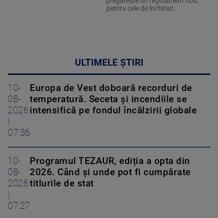
pregătește un regulament nou,
pentru cele de închiriat.
ULTIMELE ȘTIRI
10-
Europa de Vest doboară recorduri de
08-
temperatură. Seceta și incendiile se
2026
intensifică pe fondul încălzirii globale
|
07:36
10-
Programul TEZAUR, ediția a opta din
08-
2026. Când şi unde pot fi cumpărate
2026
titlurile de stat
|
07:27