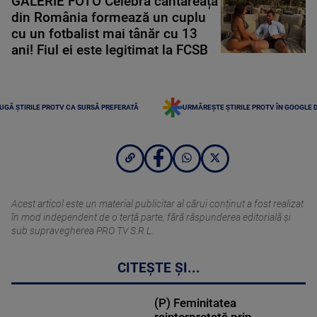
GALERIE FOTO Celebra cântăreață
din România formează un cuplu
cu un fotbalist mai tânăr cu 13
ani! Fiul ei este legitimat la FCSB
UGĂ ȘTIRILE PROTV CA SURSĂ PREFERATĂ
URMĂREȘTE ȘTIRILE PROTV ÎN GOOGLE 
Acest articol este un material publicitar al cărui conținut a fost realizat
în mod independent de o terță parte, fără răspunderea editorială şi
sub supravegherea PRO TV S.R.L.
CITEȘTE ȘI...
(P) Feminitatea