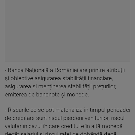
- Banca Națională a României are printre atribuții
și obiective asigurarea stabilității financiare,
asigurarea și menținerea stabilității prețurilor,
emiterea de bancnote și monede.
- Riscurile ce se pot materializa în timpul perioadei
de creditare sunt riscul pierderii veniturilor, riscul
valutar în cazul în care creditul e în altă monedă
decât salariul și riscul ratei de dobândă dacă