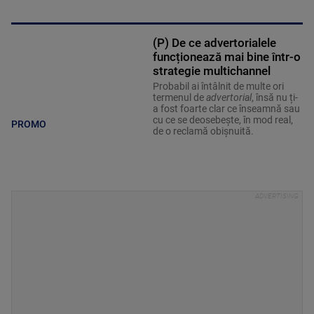
(P) De ce advertorialele
funcționează mai bine într-o
strategie multichannel
Probabil ai întâlnit de multe ori
termenul de
advertorial
, însă nu ți-
a fost foarte clar ce înseamnă sau
cu ce se deosebește, în mod real,
PROMO
de o reclamă obișnuită.