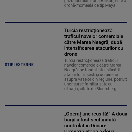
gazoductului Trans-Balkan, este o
dronă-momeală de tip Maya.
Turcia restricționează
traficul navelor comerciale
către Marea Neagră, după
intensificarea atacurilor cu
drone
Turcia restricționează traficul
STIRI EXTERNE
navelor comerciale către Marea
Neagră, pe fondul intensificării
atacurilor rusești și ucrainene
asupra vaselor din regiune, potrivit
unor surse familiarizate cu
situația, citate de Bloomberg.
„Operațiune reușită!” A doua
barjă a fost scufundată
controlat în Dunăre.
Urmează etapa a doua