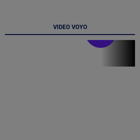
VIDEO VOYO
Stirile PRO TV
Stirile PRO
TV # 07.00 -
08 August
2026
MAI