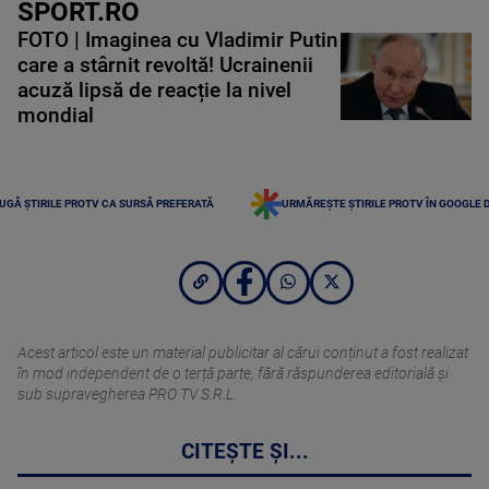
SPORT.RO
FOTO | Imaginea cu Vladimir Putin
care a stârnit revoltă! Ucrainenii
acuză lipsă de reacție la nivel
mondial
UGĂ ȘTIRILE PROTV CA SURSĂ PREFERATĂ
URMĂREȘTE ȘTIRILE PROTV ÎN GOOGLE 
Acest articol este un material publicitar al cărui conținut a fost realizat
în mod independent de o terță parte, fără răspunderea editorială şi
sub supravegherea PRO TV S.R.L.
CITEȘTE ȘI...