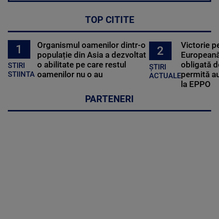
TOP CITITE
Organismul oamenilor dintr-o
Victorie p
1
2
populație din Asia a dezvoltat
Europeană
o abilitate pe care restul
obligată d
STIRI
ȘTIRI
oamenilor nu o au
permită au
STIINTA
ACTUALE
la EPPO
PARTENERI