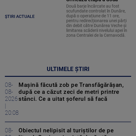
Două barje încărcate au fost
scufundate controlat în Dunăre,
după o operațiune de 11 ore,
ȘTIRI ACTUALE
pentru redirecționarea unei părți
din debit către Dunărea Veche și
limitarea scăderii nivelului apei în
zona Centralei de la Cernavodă.
ULTIMELE ȘTIRI
08-
Mașină făcută zob pe Transfăgărășan,
08-
după ce a căzut zeci de metri printre
2026
stânci. Ce a uitat șoferul să facă
|
20:08
08-
Obiectul nelipisit al turiștilor de pe