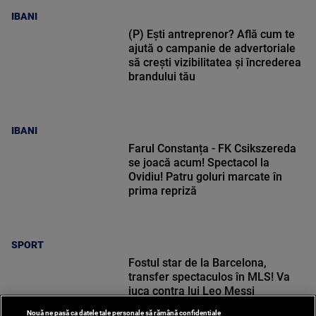
IBANI
(P) Ești antreprenor? Află cum te
ajută o campanie de advertoriale
să crești vizibilitatea și încrederea
brandului tău
IBANI
Farul Constanța - FK Csikszereda
se joacă acum! Spectacol la
Ovidiu! Patru goluri marcate în
prima repriză
SPORT
Fostul star de la Barcelona,
transfer spectaculos în MLS! Va
juca contra lui Leo Messi
Nouă ne pasă ca datele tale personale să rămână confidențiale