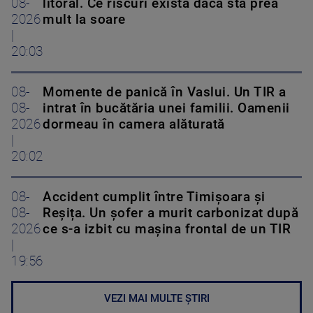
08-
litoral. Ce riscuri există dacă stă prea
2026
mult la soare
|
20:03
08-
Momente de panică în Vaslui. Un TIR a
08-
intrat în bucătăria unei familii. Oamenii
2026
dormeau în camera alăturată
|
20:02
08-
Accident cumplit între Timișoara și
08-
Reșița. Un șofer a murit carbonizat după
2026
ce s-a izbit cu mașina frontal de un TIR
|
19:56
VEZI MAI MULTE ȘTIRI