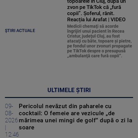
topoarele în Cluj, după un
zvon pe TikTok că „fură
copii”. Șoferul, rănit.
Reacția lui Arafat | VIDEO
Medicii chemaţi să acorde
ȘTIRI ACTUALE
îngrijiri unui pacient în Recea
Cristur, judeţul Cluj, au fost
atacaţi cu bâte, topoare şi pietre,
pe fondul unor zvonuri propagate
pe TikTok despre o presupusă
„ambulanţă care fură copii”.
ULTIMELE ȘTIRI
09-
Pericolul nevăzut din paharele cu
08-
cocktail: O femeie are vezicule „de
2026
mărimea unei mingi de golf” după o zi la
|
soare
12:46