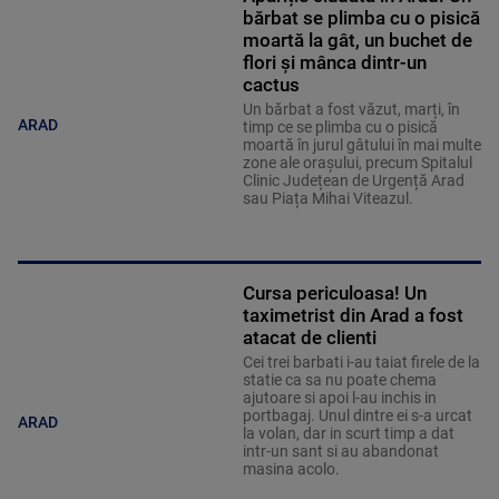
bărbat se plimba cu o pisică
moartă la gât, un buchet de
flori și mânca dintr-un
cactus
Un bărbat a fost văzut, marți, în
ARAD
timp ce se plimba cu o pisică
moartă în jurul gâtului în mai multe
zone ale orașului, precum Spitalul
Clinic Județean de Urgență Arad
sau Piața Mihai Viteazul.
Cursa periculoasa! Un
taximetrist din Arad a fost
atacat de clienti
Cei trei barbati i-au taiat firele de la
statie ca sa nu poate chema
ajutoare si apoi l-au inchis in
portbagaj. Unul dintre ei s-a urcat
ARAD
la volan, dar in scurt timp a dat
intr-un sant si au abandonat
masina acolo.