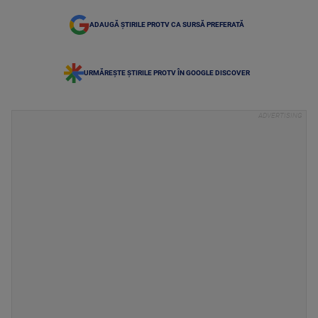
ADAUGĂ ȘTIRILE PROTV CA SURSĂ PREFERATĂ
URMĂREȘTE ȘTIRILE PROTV ÎN GOOGLE DISCOVER