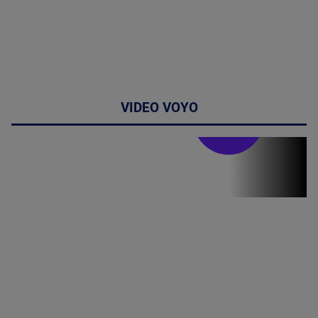
VIDEO VOYO
Stirile PRO TV
Stirile PRO
TV # 07.00 -
09 August