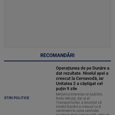
RECOMANDĂRI
Operațiunea de pe Dunăre a
dat rezultate. Nivelul apei a
crescut la Cernavodă, iar
Unitatea 2 a câștigat cel
puțin 9 zile
Ministrul interimar al Apărării,
STIRI POLITICE
Radu Miruţă, dar şi al
Transporturilor, a anunţat că
nivelul Dunării a crescut cu 8
centimetri în zona centralei
nucleare de la Cernavodă, ceea ce