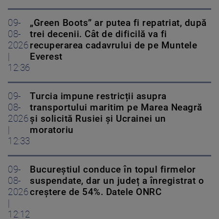
09-
„Green Boots” ar putea fi repatriat, după
08-
trei decenii. Cât de dificilă va fi
2026
recuperarea cadavrului de pe Muntele
|
Everest
12:36
09-
Turcia impune restricții asupra
08-
transportului maritim pe Marea Neagră
2026
și solicită Rusiei și Ucrainei un
|
moratoriu
12:33
09-
Bucureștiul conduce în topul firmelor
08-
suspendate, dar un județ a înregistrat o
2026
creștere de 54%. Datele ONRC
|
12:12