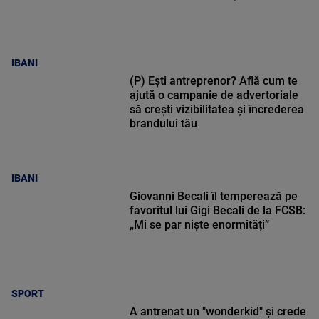
IBANI
(P) Ești antreprenor? Află cum te
ajută o campanie de advertoriale
să crești vizibilitatea și încrederea
brandului tău
IBANI
Giovanni Becali îl temperează pe
favoritul lui Gigi Becali de la FCSB:
„Mi se par niște enormități”
SPORT
A antrenat un "wonderkid" și crede