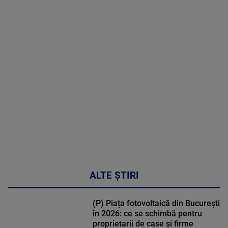
2026
MAI
MULTE
DETALII
02:33:45
ALTE ȘTIRI
(P) Piața fotovoltaică din București
în 2026: ce se schimbă pentru
proprietarii de case și firme