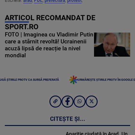
Etichete:
arad
,
PDL
,
prefectura
,
protest
,
ARTICOL RECOMANDAT DE
SPORT.RO
FOTO | Imaginea cu Vladimir Putin
care a stârnit revoltă! Ucrainenii
acuză lipsă de reacție la nivel
mondial
UGĂ ȘTIRILE PROTV CA SURSĂ PREFERATĂ
URMĂREȘTE ȘTIRILE PROTV ÎN GOOGLE 
CITEȘTE ȘI...
Apariție ciudată în Arad. Un