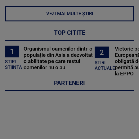
VEZI MAI MULTE ȘTIRI
TOP CITITE
Organismul oamenilor dintr-o
Victorie p
1
2
populație din Asia a dezvoltat
Europeană
o abilitate pe care restul
obligată d
STIRI
ȘTIRI
oamenilor nu o au
permită au
STIINTA
ACTUALE
la EPPO
PARTENERI