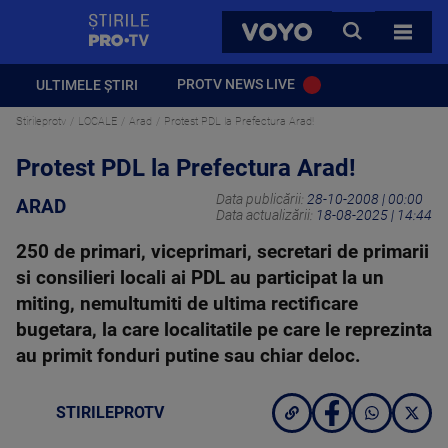
StirilePROTV
CAUTA
VOYO
TOATE 
PROTV NEWS LIVE
ULTIMELE ȘTIRI
Stirileprotv
LOCALE
Arad
Protest PDL la Prefectura Arad!
Protest PDL la Prefectura Arad!
Data publicării:
28-10-2008 | 00:00
ARAD
Data actualizării:
18-08-2025 | 14:44
250 de primari, viceprimari, secretari de primarii
si consilieri locali ai PDL au participat la un
miting, nemultumiti de ultima rectificare
bugetara, la care localitatile pe care le reprezinta
au primit fonduri putine sau chiar deloc.
STIRILEPROTV