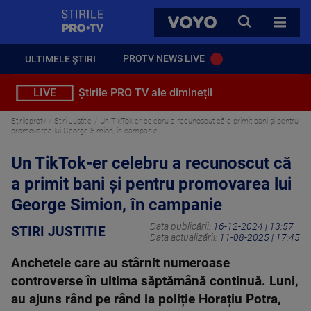
StirilePROTV
CAUTA
VOYO
TOATE 
PROTV NEWS LIVE
ULTIMELE ȘTIRI
LIVE
Știrile PRO TV ale dimineții
Stirileprotv
Stiri Justitie
Un TikTok-er celebru a recunoscut că a primit bani și pentru
promovarea lui George Simion, în campanie
Un TikTok-er celebru a recunoscut că
a primit bani și pentru promovarea lui
George Simion, în campanie
Data publicării:
16-12-2024 | 13:57
STIRI JUSTITIE
Data actualizării:
11-08-2025 | 17:45
Anchetele care au stârnit numeroase
controverse în ultima săptămână continuă. Luni,
au ajuns rând pe rând la poliție Horațiu Potra,