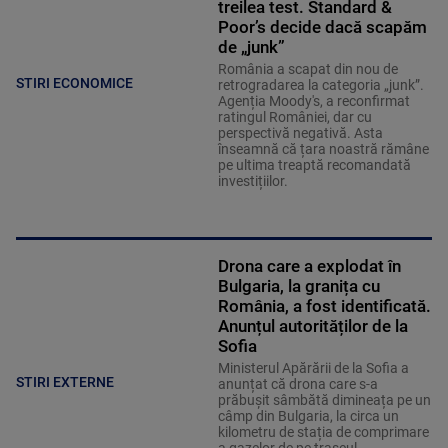
treilea test. Standard &
Poor’s decide dacă scapăm
de „junk”
România a scapat din nou de
STIRI ECONOMICE
retrogradarea la categoria „junk”.
Agenția Moody's, a reconfirmat
ratingul României, dar cu
perspectivă negativă. Asta
înseamnă că țara noastră rămâne
pe ultima treaptă recomandată
investițiilor.
Drona care a explodat în
Bulgaria, la granița cu
România, a fost identificată.
Anunțul autorităților de la
Sofia
Ministerul Apărării de la Sofia a
STIRI EXTERNE
anunțat că drona care s-a
prăbușit sâmbătă dimineața pe un
câmp din Bulgaria, la circa un
kilometru de stația de comprimare