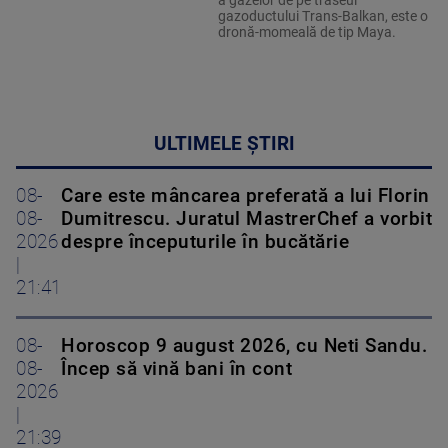
a gazelor de pe traseul
gazoductului Trans-Balkan, este o
dronă-momeală de tip Maya.
ULTIMELE ȘTIRI
08-
Care este mâncarea preferată a lui Florin
08-
Dumitrescu. Juratul MastrerChef a vorbit
2026
despre începuturile în bucătărie
|
21:41
08-
Horoscop 9 august 2026, cu Neti Sandu.
08-
Încep să vină bani în cont
2026
|
21:39