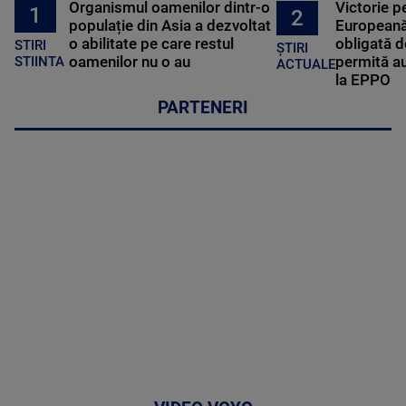
Organismul oamenilor dintr-o
Victorie p
1
2
populație din Asia a dezvoltat
Europeană
o abilitate pe care restul
obligată d
STIRI
ȘTIRI
oamenilor nu o au
permită au
STIINTA
ACTUALE
la EPPO
PARTENERI