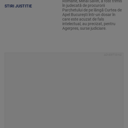
Române, Mihai Savin, a fost trimis
în judecată de procurorii
STIRI JUSTITIE
Parchetului de pe lângă Curtea de
Apel București într-un dosar în
care este acuzat de fals
intelectual, au precizat, pentru
Agerpres, surse judiciare.