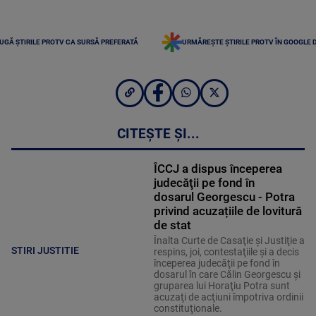
UGĂ ȘTIRILE PROTV CA SURSĂ PREFERATĂ
URMĂREȘTE ȘTIRILE PROTV ÎN GOOGLE 
CITEȘTE ȘI...
ÎCCJ a dispus începerea
judecăţii pe fond în
dosarul Georgescu - Potra
privind acuzațiile de lovitură
de stat
Înalta Curte de Casaţie şi Justiţie a
STIRI JUSTITIE
respins, joi, contestaţiile şi a decis
începerea judecăţii pe fond în
dosarul în care Călin Georgescu şi
gruparea lui Horaţiu Potra sunt
acuzaţi de acţiuni împotriva ordinii
constituţionale.