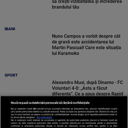
să crești vizibilitatea și încrederea
brandului tău
IBANI
Nuno Campos a vorbit despre cât
de gravă este accidentarea lui
Martin Pascual! Care este situația
lui Karamoko
SPORT
Alexandru Musi, după Dinamo - FC
Voluntari 4-0: „Asta a făcut
diferența”. Ce a spus despre Rapid
Nouă ne pasă ca datele tale personale să rămână confidențiale
Noi și partenerii noștri
201
stocăm și/sau accesăm informații pe dispozitivul dvs., precum identificatorii cookie
unici pentru prelucrarea datelor cu caracter personal. Puteți accepta sau gestiona alegerile dvs. făcând clic mai jos
sau în orice moment, pe pagina cu politica de confidențialitate. Aceste alegeri vor fi raportate partenerilor noștri și
nu vă vor afecta navigarea.
Mai multe detalii
Noi si partenerii nostri (retelele de socializare si agentiile de publicitate partenere, precum si furnizorii nostri de
SPORT
servicii de date analitice) prelucram date pentru a permite website-ului sa functioneze, pentru a personaliza
continutul si anunturile publicitare afisate in functie de interesele si/sau profilul dvs., pentru a va oferi