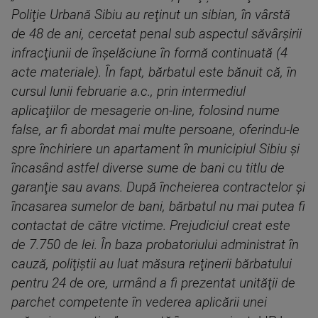
Poliţie Urbană Sibiu au reţinut un sibian, în vârstă
de 48 de ani, cercetat penal sub aspectul săvârşirii
infracţiunii de înşelăciune în formă continuată (4
acte materiale). În fapt, bărbatul este bănuit că, în
cursul lunii februarie a.c., prin intermediul
aplicaţiilor de mesagerie on-line, folosind nume
false, ar fi abordat mai multe persoane, oferindu-le
spre închiriere un apartament în municipiul Sibiu şi
încasând astfel diverse sume de bani cu titlu de
garanţie sau avans. După încheierea contractelor şi
încasarea sumelor de bani, bărbatul nu mai putea fi
contactat de către victime. Prejudiciul creat este
de 7.750 de lei. În baza probatoriului administrat în
cauză, poliţiştii au luat măsura reţinerii bărbatului
pentru 24 de ore, urmând a fi prezentat unităţii de
parchet competente în vederea aplicării unei