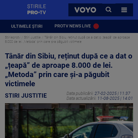
StirilePROTV
CAUTA
VOYO
TOATE 
PROTV NEWS LIVE
ULTIMELE ȘTIRI
Stirileprotv
Stiri Justitie
Tânăr din Sibiu, reținut după ce a dat o „țeapă” de aproape
8.000 de lei. „Metoda” prin care și-a păgubit victimele
Tânăr din Sibiu, reținut după ce a dat o
„țeapă” de aproape 8.000 de lei.
„Metoda” prin care și-a păgubit
victimele
Data publicării:
27-02-2025 | 11:37
STIRI JUSTITIE
Data actualizării:
11-08-2025 | 14:01