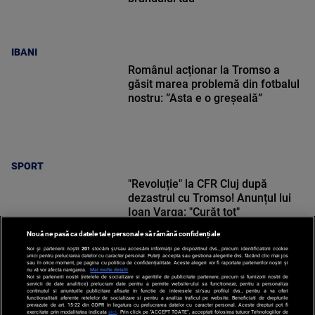
IBANI
Românul acționar la Tromso a
găsit marea problemă din fotbalul
nostru: ”Asta e o greșeală”
SPORT
"Revoluție" la CFR Cluj după
dezastrul cu Tromso! Anunțul lui
Ioan Varga: "Curăț tot"
Nouă ne pasă ca datele tale personale să rămână confidențiale
Noi și partenerii noștri
201
stocăm și/sau accesăm informații pe dispozitivul dvs., precum identificatorii cookie
unici pentru prelucrarea datelor cu caracter personal. Puteți accepta sau gestiona alegerile dvs. făcând clic mai jos
sau în orice moment, pe pagina cu politica de confidențialitate. Aceste alegeri vor fi raportate partenerilor noștri și
nu vă vor afecta navigarea.
Mai multe detalii
Noi si partenerii nostri (retelele de socializare si agentiile de publicitate partenere, precum si furnizorii nostri de
SPORT
servicii de date analitice) prelucram date pentru a permite website-ului sa functioneze, pentru a personaliza
continutul si anunturile publicitare afisate in functie de interesele si/sau profilul dvs., pentru a va oferi
functionalitati aferente retelelor de socializare si pentru a analiza traficul pe website. Beneficiati de drepturile
prevazute de art. 15-22 din GDPR in legatura cu prelucrarea datelor cu caracter personal. Aceste drepturi pot fi
exercitate prin modalitatea indicata
aici
. Prin click pe “ACCEPT TOATE”, acceptati folosirea tuturor Tehnologiilor de