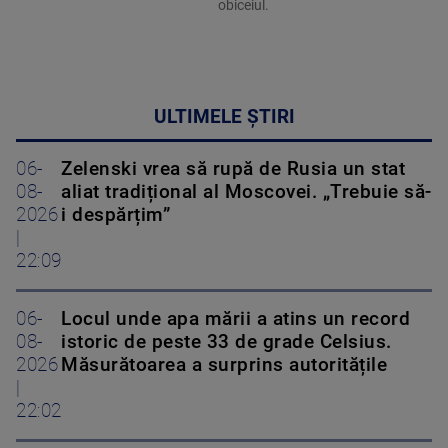
obiceiul.
ULTIMELE ȘTIRI
06-
Zelenski vrea să rupă de Rusia un stat
08-
aliat tradițional al Moscovei. „Trebuie să-
2026
i despărțim”
|
22:09
06-
Locul unde apa mării a atins un record
08-
istoric de peste 33 de grade Celsius.
2026
Măsurătoarea a surprins autoritățile
|
22:02