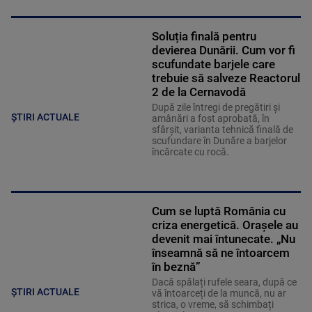
Soluția finală pentru
devierea Dunării. Cum vor fi
scufundate barjele care
trebuie să salveze Reactorul
2 de la Cernavodă
După zile întregi de pregătiri și
ȘTIRI ACTUALE
amânări a fost aprobată, în
sfârșit, varianta tehnică finală de
scufundare în Dunăre a barjelor
încărcate cu rocă.
Cum se luptă România cu
criza energetică. Orașele au
devenit mai întunecate. „Nu
înseamnă să ne întoarcem
în beznă”
Dacă spălați rufele seara, după ce
ȘTIRI ACTUALE
vă întoarceți de la muncă, nu ar
strica, o vreme, să schimbați