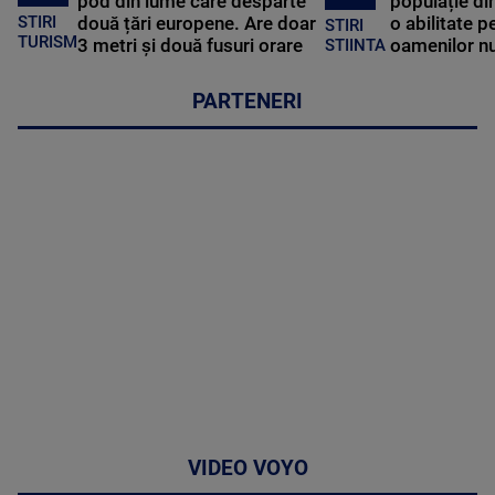
pod din lume care desparte
populație di
STIRI
două țări europene. Are doar
o abilitate p
STIRI
TURISM
3 metri și două fusuri orare
oamenilor nu
STIINTA
PARTENERI
VIDEO VOYO