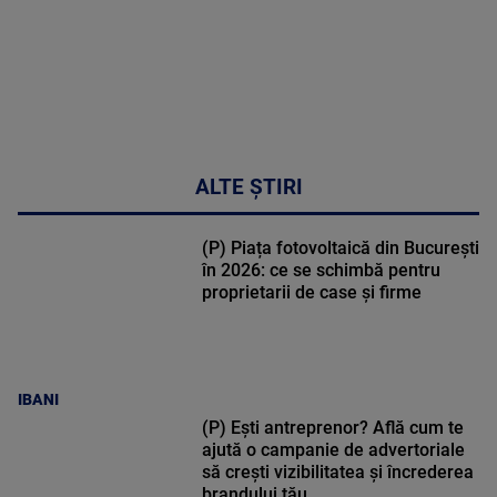
ALTE ȘTIRI
(P) Piața fotovoltaică din București
în 2026: ce se schimbă pentru
proprietarii de case și firme
IBANI
(P) Ești antreprenor? Află cum te
ajută o campanie de advertoriale
să crești vizibilitatea și încrederea
brandului tău