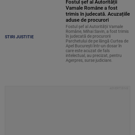
Fostul șef al Autorității
Vamale Române a fost
trimis în judecată. Acuzațiile
aduse de procurori
Fostul șef al Autorității Vamale
Române, Mihai Savin, a fost trimis
în judecată de procurorii
STIRI JUSTITIE
Parchetului de pe lângă Curtea de
Apel București într-un dosar în
care este acuzat de fals
intelectual, au precizat, pentru
Agerpres, surse judiciare.