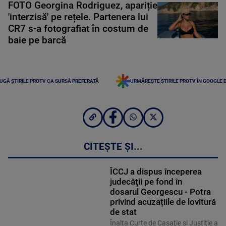
FOTO Georgina Rodriguez, apariție
'interzisă' pe rețele. Partenera lui
CR7 s-a fotografiat în costum de
baie pe barcă
UGĂ ȘTIRILE PROTV CA SURSĂ PREFERATĂ
URMĂREȘTE ȘTIRILE PROTV ÎN GOOGLE 
CITEȘTE ȘI...
ÎCCJ a dispus începerea
judecăţii pe fond în
dosarul Georgescu - Potra
privind acuzațiile de lovitură
de stat
Înalta Curte de Casaţie şi Justiţie a