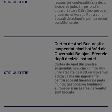
STIRI JUSTITIE
respins, joi, contestaţiile şi a decis
începerea judecăţii pe fond în
dosarul în care Călin Georgescu şi
gruparea lui Horaţiu Potra sunt
acuzaţi de acţiuni împotriva ordinii
constituţionale.
Curtea de Apel București a
suspendat cinci hotărâri ale
Guvernului Bolojan. Efectele
după decizia instanței
Curtea de Apel Bucureşti a
suspendat, luni, cinci dintre HG-
urile atacate de PSD, iar Guvernul
STIRI JUSTITIE
acuză că măsuri importante
pentru accesul tinerilor pe piaţa
muncii, gestionarea fondurilor
europene şi încasarea de venituri
sunt blocate.