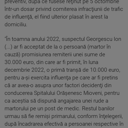
preventiv, după ce fusese reţinut pe 5 octombrie
într-un dosar privind comiterea infracţiunii de trafic
de influenţă, el fiind ulterior plasat în arest la
domiciliu.
"În toamna anului 2022, suspectul Georgescu Ion
(...) ar fi acceptat de la o persoană (martor în
cauză) promisiunea remiterii unei sume de
30.000 euro, din care ar fi primit, în luna
decembrie 2022, o primă tranşă de 10.000 euro,
pentru a-şi exercita influenţa pe care ar fi pretins
că ar avea-o asupra unor factori decidenţi din
conducerea Spitalului Orăşenesc Mioveni, pentru
ca aceştia să dispună angajarea unei rude a
martorului pe un post de medic. Restul banilor
urmau să fie remişi primarului, conform înţelegerii,
după încadrarea efectivă a persoanei respective în