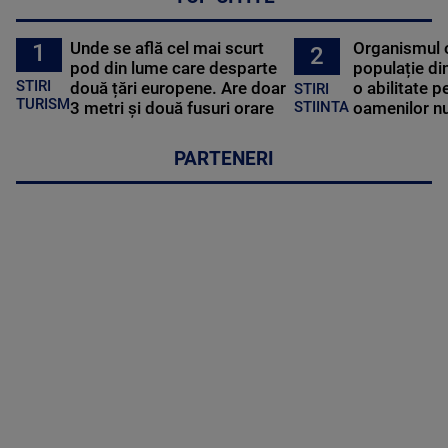
Unde se află cel mai scurt
Organismul 
1
2
pod din lume care desparte
populație di
STIRI
două țări europene. Are doar
o abilitate p
STIRI
TURISM
3 metri și două fusuri orare
oamenilor nu
STIINTA
PARTENERI