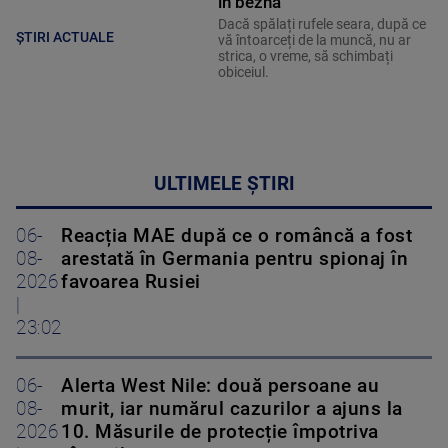
în beznă”
Dacă spălați rufele seara, după ce
ȘTIRI ACTUALE
vă întoarceți de la muncă, nu ar
strica, o vreme, să schimbați
obiceiul.
ULTIMELE ȘTIRI
06-
Reacția MAE după ce o româncă a fost
08-
arestată în Germania pentru spionaj în
2026
favoarea Rusiei
|
23:02
06-
Alerta West Nile: două persoane au
08-
murit, iar numărul cazurilor a ajuns la
2026
10. Măsurile de protecție împotriva