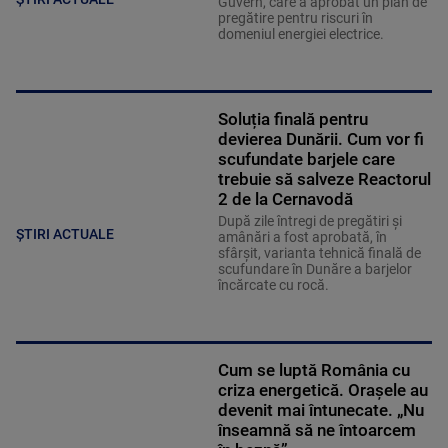
Guvern, care a aprobat un plan de
pregătire pentru riscuri în
domeniul energiei electrice.
Soluția finală pentru
devierea Dunării. Cum vor fi
scufundate barjele care
trebuie să salveze Reactorul
2 de la Cernavodă
După zile întregi de pregătiri și
ȘTIRI ACTUALE
amânări a fost aprobată, în
sfârșit, varianta tehnică finală de
scufundare în Dunăre a barjelor
încărcate cu rocă.
Cum se luptă România cu
criza energetică. Orașele au
devenit mai întunecate. „Nu
înseamnă să ne întoarcem