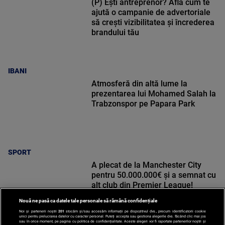
(P) Ești antreprenor? Află cum te
ajută o campanie de advertoriale
să crești vizibilitatea și încrederea
brandului tău
IBANI
Atmosferă din altă lume la
prezentarea lui Mohamed Salah la
Trabzonspor pe Papara Park
SPORT
A plecat de la Manchester City
pentru 50.000.000€ și a semnat cu
alt club din Premier League!
Nouă ne pasă ca datele tale personale să rămână confidențiale
Noi și partenerii noștri
201
stocăm și/sau accesăm informații pe dispozitivul dvs., precum identificatorii cookie
unici pentru prelucrarea datelor cu caracter personal. Puteți accepta sau gestiona alegerile dvs. făcând clic mai jos
sau în orice moment, pe pagina cu politica de confidențialitate. Aceste alegeri vor fi raportate partenerilor noștri și