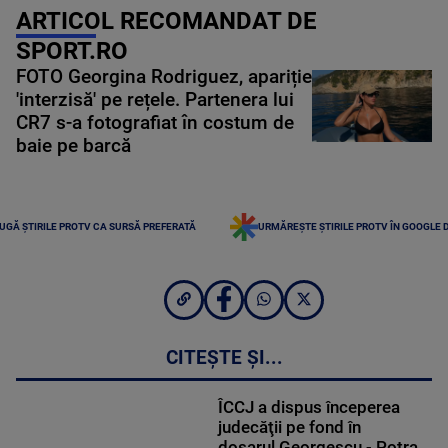
ARTICOL RECOMANDAT DE
SPORT.RO
FOTO Georgina Rodriguez, apariție
'interzisă' pe rețele. Partenera lui
CR7 s-a fotografiat în costum de
baie pe barcă
UGĂ ȘTIRILE PROTV CA SURSĂ PREFERATĂ
URMĂREȘTE ȘTIRILE PROTV ÎN GOOGLE 
CITEȘTE ȘI...
ÎCCJ a dispus începerea
judecăţii pe fond în
dosarul Georgescu - Potra