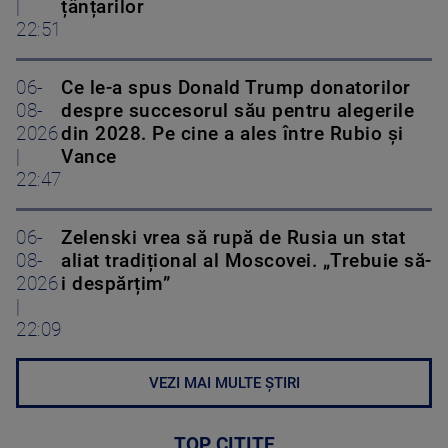
|
țânțarilor
22:51
06-
Ce le-a spus Donald Trump donatorilor
08-
despre succesorul său pentru alegerile
2026
din 2028. Pe cine a ales între Rubio și
|
Vance
22:47
06-
Zelenski vrea să rupă de Rusia un stat
08-
aliat tradițional al Moscovei. „Trebuie să-
2026
i despărțim”
|
22:09
VEZI MAI MULTE ȘTIRI
TOP CITITE