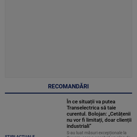
RECOMANDĂRI
În ce situații va putea
Transelectrica să taie
curentul. Bolojan: „Cetățenii
nu vor fi limitați, doar clienții
industriali”
S-au luat măsuri excepționale la
ȘTIRI ACTUALE