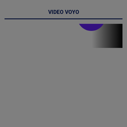
VIDEO VOYO
Stirile PRO TV
Stirile PRO
TV # 19.00 -
06 August
2026
MAI
MULTE
DETALII