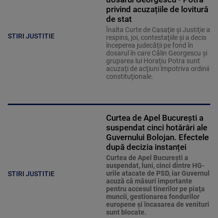
privind acuzațiile de lovitură
de stat
Înalta Curte de Casaţie şi Justiţie a
STIRI JUSTITIE
respins, joi, contestaţiile şi a decis
începerea judecăţii pe fond în
dosarul în care Călin Georgescu şi
gruparea lui Horaţiu Potra sunt
acuzaţi de acţiuni împotriva ordinii
constituţionale.
Curtea de Apel București a
suspendat cinci hotărâri ale
Guvernului Bolojan. Efectele
după decizia instanței
Curtea de Apel Bucureşti a
suspendat, luni, cinci dintre HG-
urile atacate de PSD, iar Guvernul
STIRI JUSTITIE
acuză că măsuri importante
pentru accesul tinerilor pe piaţa
muncii, gestionarea fondurilor
europene şi încasarea de venituri
sunt blocate.