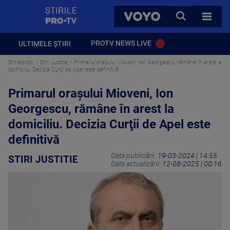
StirilePROTV
CAUTA
VOYO
TOATE 
PROTV NEWS LIVE
ULTIMELE ȘTIRI
Stirileprotv
Stiri Justitie
Primarul oraşului Mioveni, Ion Georgescu, rămâne în arest la
domiciliu. Decizia Curţii de Apel este definitivă
Primarul oraşului Mioveni, Ion
Georgescu, rămâne în arest la
domiciliu. Decizia Curţii de Apel este
definitivă
Data publicării:
19-03-2024 | 14:55
STIRI JUSTITIE
Data actualizării:
12-08-2025 | 00:16