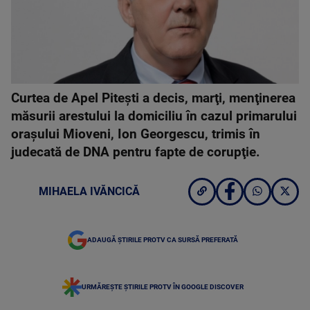
Curtea de Apel Piteşti a decis, marţi, menţinerea
măsurii arestului la domiciliu în cazul primarului
oraşului Mioveni, Ion Georgescu, trimis în
judecată de DNA pentru fapte de corupţie.
MIHAELA IVĂNCICĂ
ADAUGĂ ȘTIRILE PROTV CA SURSĂ PREFERATĂ
URMĂREȘTE ȘTIRILE PROTV ÎN GOOGLE DISCOVER