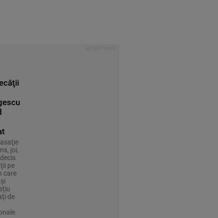
s
ecăţii
gescu
d
at
Casaţie
ns, joi,
 decis
ii pe
n care
şi
aţiu
ţi de
a
ionale.