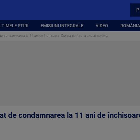
P
LTIMELE ȘTIRI
EMISIUNI INTEGRALE
VIDEO
ROMÂNIA,
e condamnarea la 11 ani de închisoare. Curtea de Apel a anulat sentința
at de condamnarea la 11 ani de închisoar