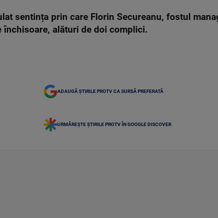
lat sentința prin care Florin Secureanu, fostul manag
închisoare, alături de doi complici.
ADAUGĂ ȘTIRILE PROTV CA SURSĂ PREFERATĂ
URMĂREȘTE ȘTIRILE PROTV ÎN GOOGLE DISCOVER