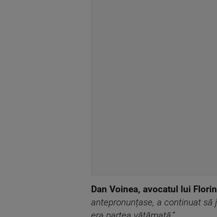
Dan Voinea, avocatul lui Flori
antepronunțase, a continuat să j
era partea vătămată.”