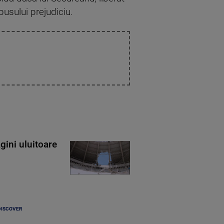
pusului prejudiciu.
gini uluitoare
DISCOVER