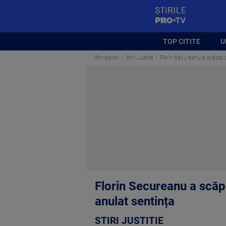
StirilePROTV
TOP CITITE
U
Stirileprotv
Stiri Justitie
Florin Secureanu a scăpat d
Florin Secureanu a scăp
anulat sentința
STIRI JUSTITIE