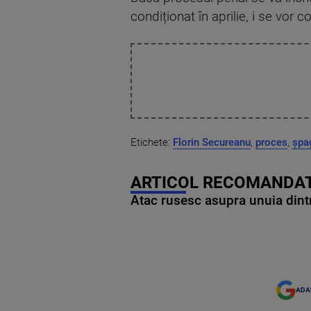
condiționat în aprilie, i se vor
Etichete:
Florin Secureanu
,
proces
,
șpa
ARTICOL RECOMANDAT
Atac rusesc asupra unuia dintr
ADA