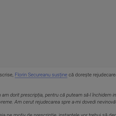
escrise,
Florin Secureanu susține
că dorește rejudecarea
 am dorit prescripția, pentru că puteam să-l închidem im
vreme. Am cerut rejudecarea spre a-mi dovedi nevinovăț
a pe motiv de prescripție, instanțele vor trebui să dec