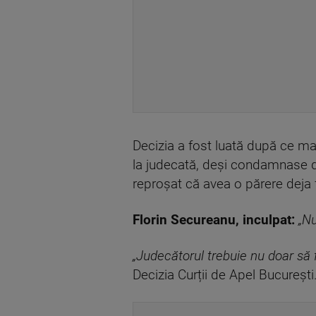
Decizia a fost luată după ce mag
la judecată, deși condamnase dej
reproșat că avea o părere deja
Florin Secureanu, inculpat:
„Nu
„Judecătorul trebuie nu doar să f
Decizia Curții de Apel București