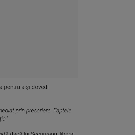
 pentru a-și dovedi
ediat prin prescriere. Faptele
ia.”
idă dacă lui Secureanu, liberat