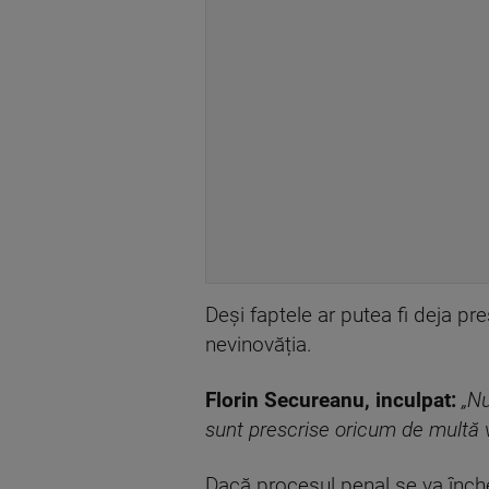
Deși faptele ar putea fi deja pr
nevinovăția.
Florin Secureanu, inculpat:
„Nu
sunt prescrise oricum de multă 
Dacă procesul penal se va închei