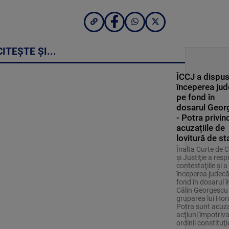
CITEȘTE ȘI...
ÎCCJ a dispu
începerea jud
pe fond în
dosarul Geor
- Potra privin
acuzațiile de
lovitură de st
Înalta Curte de 
şi Justiţie a respi
contestaţiile şi a
începerea judecăţ
fond în dosarul î
Călin Georgescu 
gruparea lui Hor
Potra sunt acuza
acţiuni împotriv
ordinii constituţ