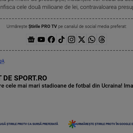
 confisca cele două milioane de lei, contravaloarea presu
Urmărește
Știrile PRO TV
pe canalul de social media preferat:
gă
,
 DE SPORT.RO
e cele mai mari stadioane de fotbal din Ucraina! Ima
UGĂ ȘTIRILE PROTV CA SURSĂ PREFERATĂ
URMĂREȘTE ȘTIRILE PROTV ÎN GOOGLE 