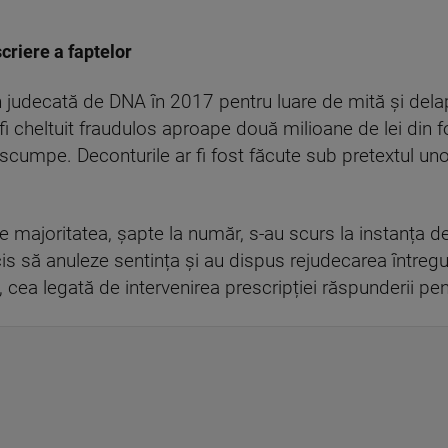
criere a faptelor
în judecată de DNA în 2017 pentru luare de mită și del
i cheltuit fraudulos aproape două milioane de lei din fon
ii scumpe. Deconturile ar fi fost făcute sub pretextul un
 majoritatea, șapte la număr, s-au scurs la instanța de 
cis să anuleze sentința și au dispus rejudecarea întregu
, cea legată de intervenirea prescripției răspunderii pen