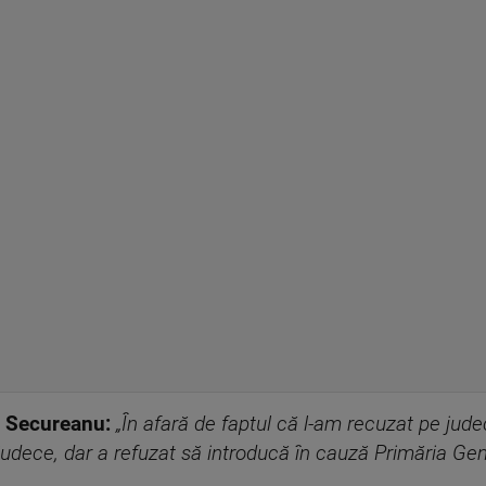
n Secureanu:
„În afară de faptul că l-am recuzat pe jud
udece, dar a refuzat să introducă în cauză Primăria Gene