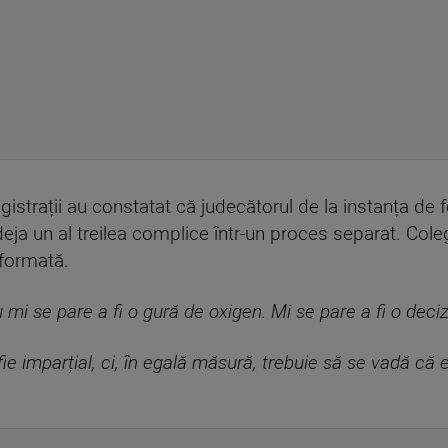
istrații au constatat că judecătorul de la instanța de f
a un al treilea complice într-un proces separat. Colegi
 formată.
 mi se pare a fi o gură de oxigen. Mi se pare a fi o decizi
ie imparțial, ci, în egală măsură, trebuie să se vadă că 
.