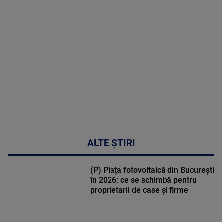
MAI
MULTE
DETALII
31:15
ALTE ȘTIRI
(P) Piața fotovoltaică din București
în 2026: ce se schimbă pentru
proprietarii de case și firme