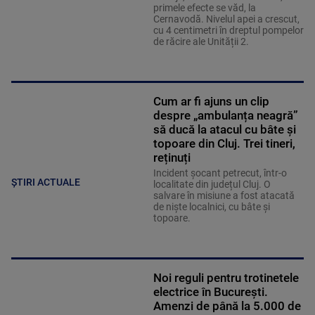
primele efecte se văd, la
Cernavodă. Nivelul apei a crescut,
cu 4 centimetri în dreptul pompelor
de răcire ale Unității 2.
Cum ar fi ajuns un clip
despre „ambulanța neagră”
să ducă la atacul cu bâte și
topoare din Cluj. Trei tineri,
reținuți
Incident șocant petrecut, într-o
ȘTIRI ACTUALE
localitate din județul Cluj. O
salvare în misiune a fost atacată
de niște localnici, cu bâte și
topoare.
Noi reguli pentru trotinetele
electrice în București.
Amenzi de până la 5.000 de