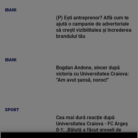
IBANI
(P) Ești antreprenor? Află cum te
ajută o campanie de advertoriale
să crești vizibilitatea și încrederea
brandului tău
IBANI
Bogdan Andone, sincer după
victoria cu Universitatea Craiova:
”Am avut șansă, noroc!”
SPORT
Cea mai dură reacție după
Universitatea Craiova - FC Argeș
0-1: „Băluță a făcut greșeli de
începători! Elisor încă este dator”