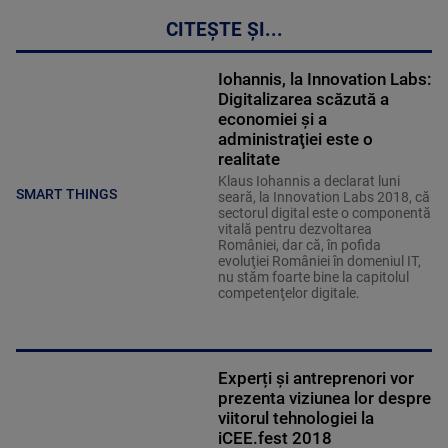
CITEȘTE ȘI...
Iohannis, la Innovation Labs:
Digitalizarea scăzută a
economiei şi a
administraţiei este o
realitate
Klaus Iohannis a declarat luni
SMART THINGS
seară, la Innovation Labs 2018, că
sectorul digital este o componentă
vitală pentru dezvoltarea
României, dar că, în pofida
evoluţiei României în domeniul IT,
nu stăm foarte bine la capitolul
competenţelor digitale.
Experți și antreprenori vor
prezenta viziunea lor despre
viitorul tehnologiei la
iCEE.fest 2018