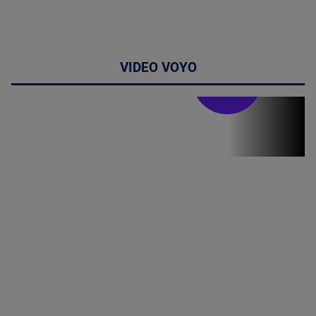
VIDEO VOYO
Stirile PRO TV
Stirile PRO
TV # 19.00 -
09 August
2026