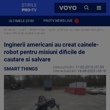
StirilePROTV
CAUTA
VOYO
TOATE 
PROTV NEWS LIVE
ULTIMELE ȘTIRI
Stirileprotv
iLikeIT
Smart things
Inginerii americani au creat cainele-robot pentru
misiuni dificile de cautare si salvare
Inginerii americani au creat cainele-
robot pentru misiuni dificile de
cautare si salvare
Data publicării:
11-02-2015 | 07:50
SMART THINGS
Data actualizării:
16-08-2025 | 03:16