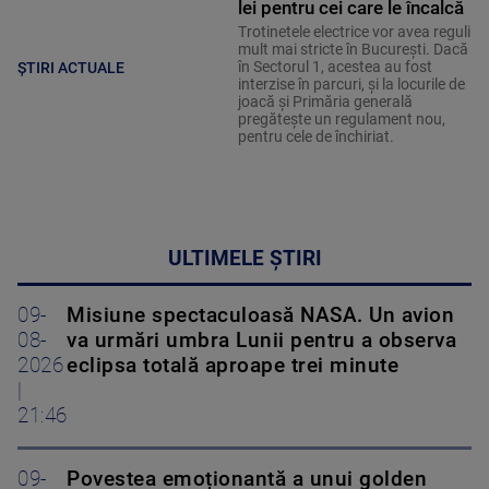
lei pentru cei care le încalcă
Trotinetele electrice vor avea reguli
mult mai stricte în București. Dacă
în Sectorul 1, acestea au fost
ȘTIRI ACTUALE
interzise în parcuri, și la locurile de
joacă și Primăria generală
pregătește un regulament nou,
pentru cele de închiriat.
ULTIMELE ȘTIRI
09-
Misiune spectaculoasă NASA. Un avion
08-
va urmări umbra Lunii pentru a observa
2026
eclipsa totală aproape trei minute
|
21:46
09-
Povestea emoționantă a unui golden