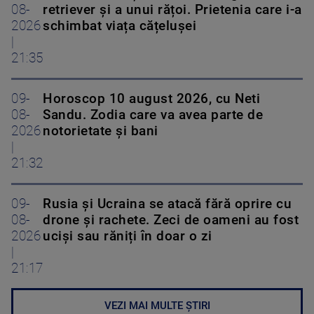
08-
retriever și a unui rățoi. Prietenia care i-a
2026
schimbat viața cățelușei
|
21:35
09-
Horoscop 10 august 2026, cu Neti
08-
Sandu. Zodia care va avea parte de
2026
notorietate și bani
|
21:32
09-
Rusia și Ucraina se atacă fără oprire cu
08-
drone și rachete. Zeci de oameni au fost
2026
uciși sau răniți în doar o zi
|
21:17
VEZI MAI MULTE ȘTIRI