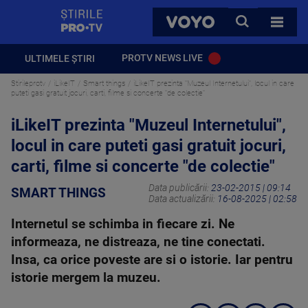
StirilePROTV
CAUTA
VOYO
TOATE 
PROTV NEWS LIVE
ULTIMELE ȘTIRI
Stirileprotv
iLikeIT
Smart things
iLikeIT prezinta "Muzeul Internetului", locul in care
puteti gasi gratuit jocuri, carti, filme si concerte "de colectie"
iLikeIT prezinta "Muzeul Internetului",
locul in care puteti gasi gratuit jocuri,
carti, filme si concerte "de colectie"
Data publicării:
23-02-2015 | 09:14
SMART THINGS
Data actualizării:
16-08-2025 | 02:58
Internetul se schimba in fiecare zi. Ne
informeaza, ne distreaza, ne tine conectati.
Insa, ca orice poveste are si o istorie. Iar pentru
istorie mergem la muzeu.