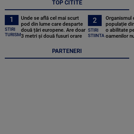
TOP CITITE
Unde se află cel mai scurt
Organismul 
1
2
pod din lume care desparte
populație di
STIRI
două țări europene. Are doar
o abilitate p
STIRI
TURISM
3 metri și două fusuri orare
oamenilor nu
STIINTA
PARTENERI