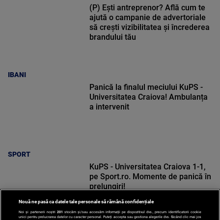
(P) Ești antreprenor? Află cum te
ajută o campanie de advertoriale
să crești vizibilitatea și încrederea
brandului tău
IBANI
Panică la finalul meciului KuPS -
Universitatea Craiova! Ambulanța
a intervenit
SPORT
KuPS - Universitatea Craiova 1-1,
pe Sport.ro. Momente de panică în
prelungiri!
Nouă ne pasă ca datele tale personale să rămână confidențiale
Noi și partenerii noștri
201
stocăm și/sau accesăm informații pe dispozitivul dvs., precum identificatorii cookie
unici pentru prelucrarea datelor cu caracter personal. Puteți accepta sau gestiona alegerile dvs. făcând clic mai jos