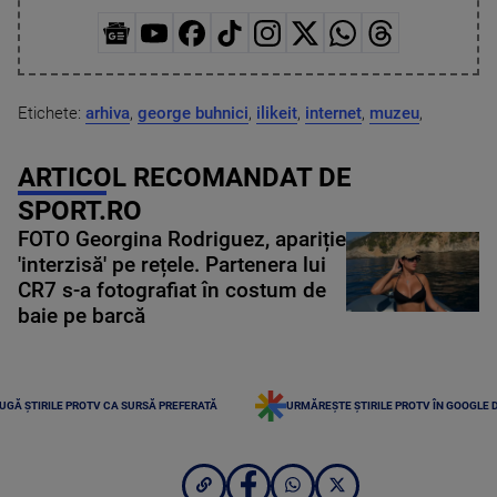
Etichete:
arhiva
,
george buhnici
,
ilikeit
,
internet
,
muzeu
,
ARTICOL RECOMANDAT DE
SPORT.RO
FOTO Georgina Rodriguez, apariție
'interzisă' pe rețele. Partenera lui
CR7 s-a fotografiat în costum de
baie pe barcă
UGĂ ȘTIRILE PROTV CA SURSĂ PREFERATĂ
URMĂREȘTE ȘTIRILE PROTV ÎN GOOGLE 