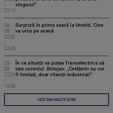
|
singurul”
20:13
06-
Surpriză în prima seară la Untold. Cine
08-
va urca pe scenă
2026
|
20:06
06-
În ce situații va putea Transelectrica să
08-
taie curentul. Bolojan: „Cetățenii nu vor
2026
fi limitați, doar clienții industriali”
|
19:56
VEZI MAI MULTE ȘTIRI