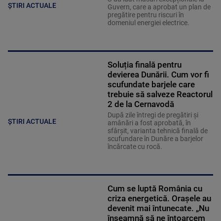
ȘTIRI ACTUALE
Guvern, care a aprobat un plan de
pregătire pentru riscuri în
domeniul energiei electrice.
Soluția finală pentru
devierea Dunării. Cum vor fi
scufundate barjele care
trebuie să salveze Reactorul
2 de la Cernavodă
După zile întregi de pregătiri și
ȘTIRI ACTUALE
amânări a fost aprobată, în
sfârșit, varianta tehnică finală de
scufundare în Dunăre a barjelor
încărcate cu rocă.
Cum se luptă România cu
criza energetică. Orașele au
devenit mai întunecate. „Nu
înseamnă să ne întoarcem