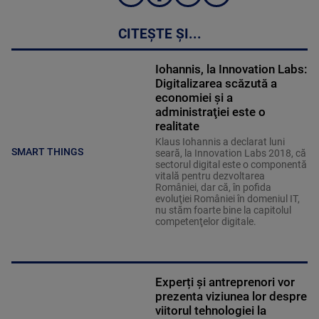
CITEȘTE ȘI...
Iohannis, la Innovation Labs:
Digitalizarea scăzută a
economiei şi a
administraţiei este o
realitate
Klaus Iohannis a declarat luni
SMART THINGS
seară, la Innovation Labs 2018, că
sectorul digital este o componentă
vitală pentru dezvoltarea
României, dar că, în pofida
evoluţiei României în domeniul IT,
nu stăm foarte bine la capitolul
competenţelor digitale.
Experți și antreprenori vor
prezenta viziunea lor despre
viitorul tehnologiei la