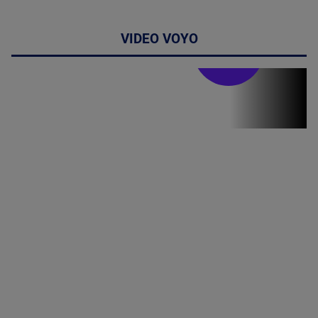
VIDEO VOYO
Stirile PRO TV
Stirile PRO
TV # 17.00 -
06 August
2026
MAI
MULTE