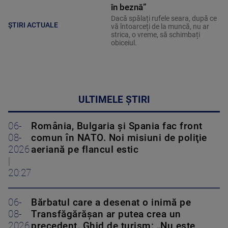
în beznă”
Dacă spălați rufele seara, după ce
ȘTIRI ACTUALE
vă întoarceți de la muncă, nu ar
strica, o vreme, să schimbați
obiceiul.
ULTIMELE ȘTIRI
06-
România, Bulgaria şi Spania fac front
08-
comun în NATO. Noi misiuni de poliţie
2026
aeriană pe flancul estic
|
20:27
06-
Bărbatul care a desenat o inimă pe
08-
Transfăgărășan ar putea crea un
2026
precedent. Ghid de turism: „Nu este