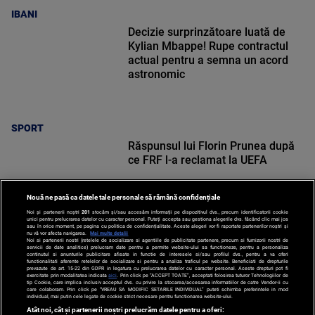
IBANI
Decizie surprinzătoare luată de
Kylian Mbappe! Rupe contractul
actual pentru a semna un acord
astronomic
SPORT
Răspunsul lui Florin Prunea după
ce FRF l-a reclamat la UEFA
Nouă ne pasă ca datele tale personale să rămână confidențiale
Noi și partenerii noștri
201
stocăm și/sau accesăm informații pe dispozitivul dvs., precum identificatorii cookie
unici pentru prelucrarea datelor cu caracter personal. Puteți accepta sau gestiona alegerile dvs. făcând clic mai jos
sau în orice moment, pe pagina cu politica de confidențialitate. Aceste alegeri vor fi raportate partenerilor noștri și
nu vă vor afecta navigarea.
Mai multe detalii
SPORT
Noi si partenerii nostri (retelele de socializare si agentiile de publicitate partenere, precum si furnizorii nostri de
servicii de date analitice) prelucram date pentru a permite website-ului sa functioneze, pentru a personaliza
continutul si anunturile publicitare afisate in functie de interesele si/sau profilul dvs., pentru a va oferi
functionalitati aferente retelelor de socializare si pentru a analiza traficul pe website. Beneficiati de drepturile
prevazute de art. 15-22 din GDPR in legatura cu prelucrarea datelor cu caracter personal. Aceste drepturi pot fi
exercitate prin modalitatea indicata
aici
. Prin click pe “ACCEPT TOATE”, acceptati folosirea tuturor Tehnologiilor de
tip Cookie, care implica inclusiv acceptul dvs. cu privire la stocarea/accesarea informatiilor de catre Vendor-ii cu
care colaboram. Prin click pe “VREAU SA MODIFIC SETARILE INDIVIDUAL” puteti schimba preferintele in mod
individual, mai putin cele legate de cookie strict necesare pentru functionarea website-ului.
Atât noi, cât și partenerii noștri prelucrăm datele pentru a oferi: