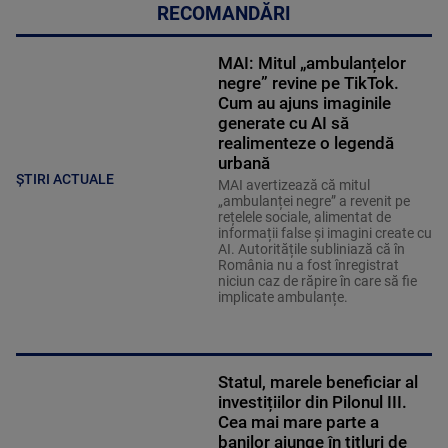
RECOMANDĂRI
MAI: Mitul „ambulanțelor
negre” revine pe TikTok.
Cum au ajuns imaginile
generate cu AI să
realimenteze o legendă
urbană
ȘTIRI ACTUALE
MAI avertizează că mitul
„ambulanței negre” a revenit pe
rețelele sociale, alimentat de
informații false și imagini create cu
AI. Autoritățile subliniază că în
România nu a fost înregistrat
niciun caz de răpire în care să fie
implicate ambulanțe.
Statul, marele beneficiar al
investițiilor din Pilonul III.
Cea mai mare parte a
banilor ajunge în titluri de