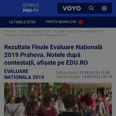
StirilePROTV
CAUTA
VOYO
TOATE 
PROTV NEWS LIVE
ULTIMELE ȘTIRI
Stirileprotv
Evaluare nationala 2019
Rezultate Finale Evaluare Națională 2019
Prahova. Notele după contestații, afișate pe EDU.RO
Rezultate Finale Evaluare Națională
2019 Prahova. Notele după
contestații, afișate pe EDU.RO
EVALUARE
Data publicării:
29-06-2019 | 12:38
NATIONALA 2019
Data actualizării:
14-08-2025 | 09:19