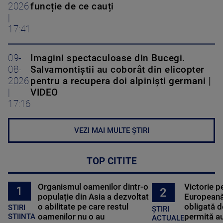
2026
funcție de ce cauți
|
17:41
09-
Imagini spectaculoase din Bucegi.
08-
Salvamontiștii au coborât din elicopter
2026
pentru a recupera doi alpiniști germani |
|
VIDEO
17:16
VEZI MAI MULTE ȘTIRI
TOP CITITE
Organismul oamenilor dintr-o
Victorie p
1
2
populație din Asia a dezvoltat
Europeană
o abilitate pe care restul
obligată d
STIRI
ȘTIRI
oamenilor nu o au
permită au
STIINTA
ACTUALE