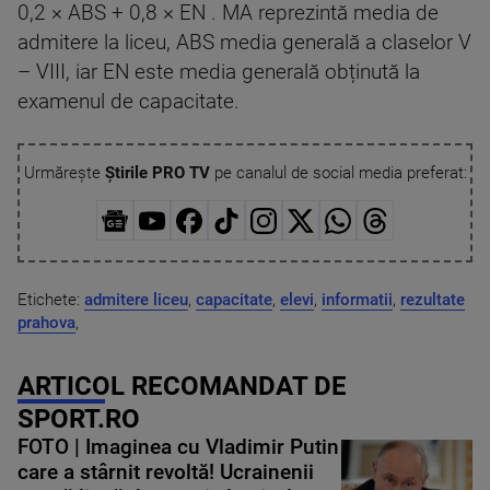
0,2 × ABS + 0,8 × EN . MA reprezintă media de
admitere la liceu, ABS media generală a claselor V
– VIII, iar EN este media generală obținută la
examenul de capacitate.
Urmărește
Știrile PRO TV
pe canalul de social media preferat:
Etichete:
admitere liceu
,
capacitate
,
elevi
,
informatii
,
rezultate
prahova
,
ARTICOL RECOMANDAT DE
SPORT.RO
FOTO | Imaginea cu Vladimir Putin
care a stârnit revoltă! Ucrainenii