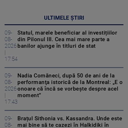
ULTIMELE ȘTIRI
09-
Statul, marele beneficiar al investițiilor
08-
din Pilonul III. Cea mai mare parte a
2026
banilor ajunge în titluri de stat
|
17:54
09-
Nadia Comăneci, după 50 de ani de la
08-
performanţa istorică de la Montreal: „E o
2026
onoare că încă se vorbește despre acel
|
moment”
17:43
09-
Brațul Sithonia vs. Kassandra. Unde este
08-
mai bine să te cazezi în Halkidiki în