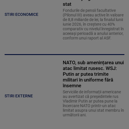
stat
Fondurile de pensii facultative
STIRI ECONOMICE
(Pilonul III) aveau active în valoare
de 8,8 miliarde de lei, la finalul lunii
iunie 2026, în creştere cu 40%
comparativ cu nivelul înregistrat în
aceeaşi perioadă a anului anterior,
conform unui raport al ASF.
NATO, sub amenințarea unui
atac limitat rusesc. WSJ:
Putin ar putea trimite
militari în uniforme fără
însemne
Serviciile de informații americane
STIRI EXTERNE
au avertizat că președintele rus
Vladimir Putin ar putea pune la
încercare NATO printr-un atac
limitat asupra unui stat membru în
următorii ani.