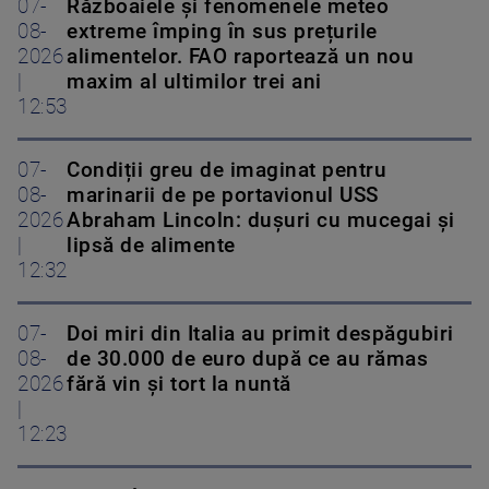
07-
Războaiele și fenomenele meteo
08-
extreme împing în sus prețurile
2026
alimentelor. FAO raportează un nou
|
maxim al ultimilor trei ani
12:53
07-
Condiții greu de imaginat pentru
08-
marinarii de pe portavionul USS
2026
Abraham Lincoln: dușuri cu mucegai și
|
lipsă de alimente
12:32
07-
Doi miri din Italia au primit despăgubiri
08-
de 30.000 de euro după ce au rămas
2026
fără vin și tort la nuntă
|
12:23