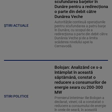
scufundarea barjelor în
Dunăre pentru a redirecționa
o parte din debit către
Dunărea Veche
Autoritățile continuă operațiunile
ȘTIRI ACTUALE
pentru scufundarea a patru barje
în Dunăre, cu scopul de a
redirecționa o parte din debit către
Dunărea Veche și de a limita
scăderea nivelului apei la
Cernavodă.
Bolojan: Analizând ce s-a
întâmplat în această
săptămână, constat o
reducere a consumurilor de
energie seara cu 200-300
MW
STIRI POLITICE
Premierul interimar Ilie Bolojan a
declarat, vineri, că a constatat o
reducere a consumului de energie
în orele de seară, în această