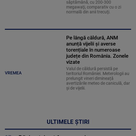
săptămână, cu 200-300
megawaţi, comparativ cu o zi
normală din anii trecuţi.
Pe lângă căldură, ANM
anunță vijelii și averse
torențiale în numeroase
județe din România. Zonele
vizate
Valul de căldură persistă pe
VREMEA
teritoriul României. Meterologii au
prelungit vineri dimineață
avertizările meteo de caniculă, dar
și de vijelii.
ULTIMELE ȘTIRI