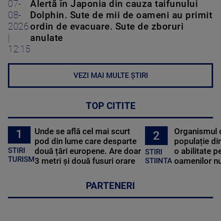
07-
Alertă în Japonia din cauza taifunului
08-
Dolphin. Sute de mii de oameni au primit
2026
ordin de evacuare. Sute de zboruri
|
anulate
12:15
VEZI MAI MULTE ȘTIRI
TOP CITITE
Unde se află cel mai scurt
Organismul 
1
2
pod din lume care desparte
populație di
STIRI
două țări europene. Are doar
o abilitate p
STIRI
TURISM
3 metri și două fusuri orare
oamenilor nu
STIINTA
PARTENERI