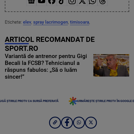
Etichete:
elev
,
spray lacrimogen
,
timisoara
,
ARTICOL RECOMANDAT DE
SPORT.RO
Variantă de antrenor pentru Gigi
Becali la FCSB? Tehnicianul a
răspuns fabulos: „Să o luăm
sincer!”
UGĂ ȘTIRILE PROTV CA SURSĂ PREFERATĂ
URMĂREȘTE ȘTIRILE PROTV ÎN GOOGLE 