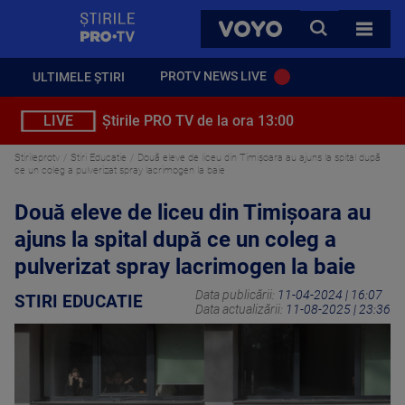
StirilePROTV
CAUTA
VOYO
TOATE 
PROTV NEWS LIVE
ULTIMELE ȘTIRI
LIVE
Știrile PRO TV de la ora 13:00
Stirileprotv
Stiri Educatie
Două eleve de liceu din Timișoara au ajuns la spital după
ce un coleg a pulverizat spray lacrimogen la baie
Două eleve de liceu din Timișoara au
ajuns la spital după ce un coleg a
pulverizat spray lacrimogen la baie
Data publicării:
11-04-2024 | 16:07
STIRI EDUCATIE
Data actualizării:
11-08-2025 | 23:36