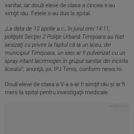
sanitar, iar două eleve de clasa a cincea s-au
simţit rău. Fetele s-au dus la spital.
„La data de 10 aprilie a.c., în jurul orei 14:11,
poliţiştii Secţiei 2 Poliţie Urbană Timişoara au fost
sesizaţi cu privire la faptul că la un liceu, din
municipiul Timişoara, un elev ar fi pulverizat cu un
spray iritant lacrimogen în grupul sanitar din incinta
liceului”,
anunţă, joi, IPJ Timiş, conform news.ro.
Două eleve de clasa a V-a s-ar fi simţit rău şi ar fi
mers la spital pentru investigaţii medicale.