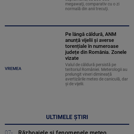
megawaţi, comparativ cu o zi
normală din anii trecuţi.
Pe lângă căldură, ANM
anunță vijelii și averse
torențiale în numeroase
județe din România. Zonele
vizate
Valul de căldură persistă pe
VREMEA
teritoriul României. Meterologii au
prelungit vineri dimineață
avertizările meteo de caniculă, dar
și de vijelii.
ULTIMELE ȘTIRI
07-
Războaiele și fenomenele meteo