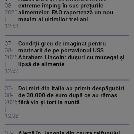
08-
extreme împing în sus prețurile
2026
alimentelor. FAO raportează un nou
|
maxim al ultimilor trei ani
12:53
07-
Condiții greu de imaginat pentru
08-
marinarii de pe portavionul USS
2026
Abraham Lincoln: dușuri cu mucegai și
|
lipsă de alimente
12:32
07-
Doi miri din Italia au primit despăgubiri
08-
de 30.000 de euro după ce au rămas
2026
fără vin și tort la nuntă
|
12:23
07-
Alertă în Japonia din cauza taifunului