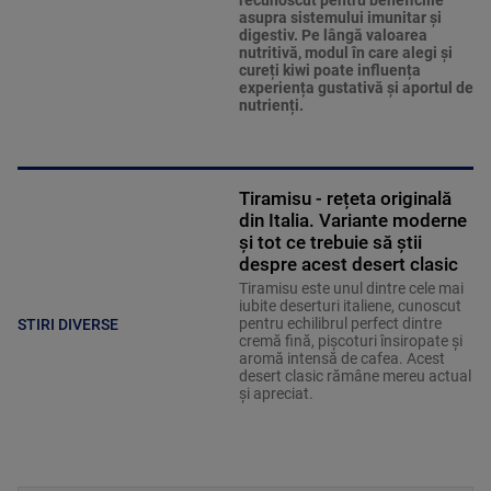
asupra sistemului imunitar și
digestiv. Pe lângă valoarea
nutritivă, modul în care alegi și
cureți kiwi poate influența
experiența gustativă și aportul de
nutrienți.
Tiramisu - rețeta originală
din Italia. Variante moderne
și tot ce trebuie să știi
despre acest desert clasic
Tiramisu este unul dintre cele mai
iubite deserturi italiene, cunoscut
pentru echilibrul perfect dintre
STIRI DIVERSE
cremă fină, pișcoturi însiropate și
aromă intensă de cafea. Acest
desert clasic rămâne mereu actual
și apreciat.