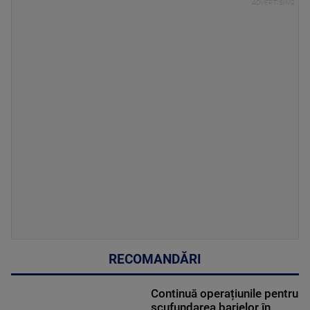
RECOMANDĂRI
Continuă operațiunile pentru
scufundarea barjelor în