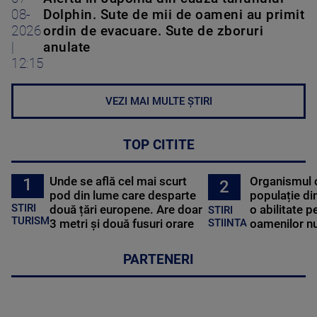
08-
Dolphin. Sute de mii de oameni au primit
2026
ordin de evacuare. Sute de zboruri
|
anulate
12:15
VEZI MAI MULTE ȘTIRI
TOP CITITE
Unde se află cel mai scurt
Organismul 
1
2
pod din lume care desparte
populație di
STIRI
două țări europene. Are doar
o abilitate p
STIRI
TURISM
3 metri și două fusuri orare
oamenilor nu
STIINTA
PARTENERI