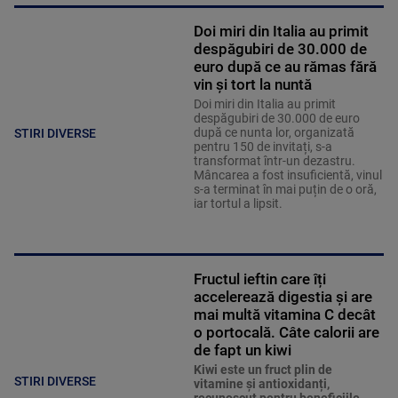
Doi miri din Italia au primit
despăgubiri de 30.000 de
euro după ce au rămas fără
vin și tort la nuntă
Doi miri din Italia au primit
despăgubiri de 30.000 de euro
după ce nunta lor, organizată
STIRI DIVERSE
pentru 150 de invitați, s-a
transformat într-un dezastru.
Mâncarea a fost insuficientă, vinul
s-a terminat în mai puțin de o oră,
iar tortul a lipsit.
Fructul ieftin care îți
accelerează digestia și are
mai multă vitamina C decât
o portocală. Câte calorii are
de fapt un kiwi
Kiwi este un fruct plin de
STIRI DIVERSE
vitamine și antioxidanți,
recunoscut pentru beneficiile