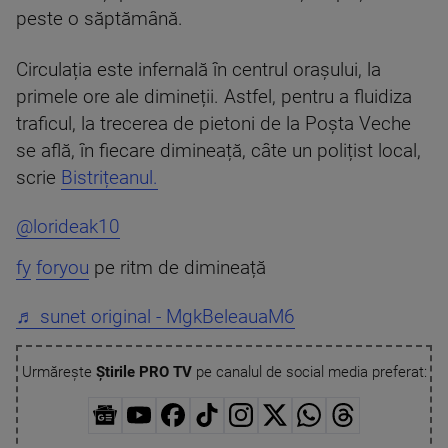
peste o săptămână.
Circulația este infernală în centrul orașului, la
primele ore ale dimineții. Astfel, pentru a fluidiza
traficul, la trecerea de pietoni de la Poșta Veche
se află, în fiecare dimineață, câte un polițist local,
scrie
Bistrițeanul.
@lorideak10
fy
foryou
pe ritm de dimineață
♬ sunet original - MgkBeleauaM6
Urmărește
Știrile PRO TV
pe canalul de social media preferat: