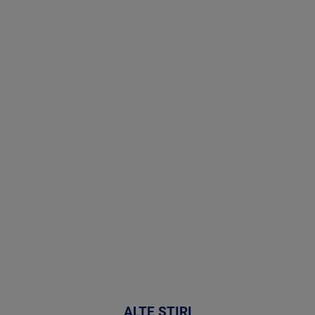
(P) Terapia
hormonală în
menopauză
poate
corecta
sindromul
cardio-
metabolic
MAI
MULTE
DETALII
17:46
ALTE ȘTIRI