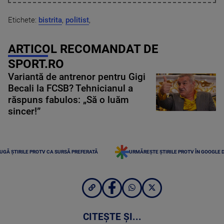
Etichete:
bistrita
,
politist
,
ARTICOL RECOMANDAT DE
SPORT.RO
Variantă de antrenor pentru Gigi
Becali la FCSB? Tehnicianul a
răspuns fabulos: „Să o luăm
sincer!”
UGĂ ȘTIRILE PROTV CA SURSĂ PREFERATĂ
URMĂREȘTE ȘTIRILE PROTV ÎN GOOGLE 
CITEȘTE ȘI...