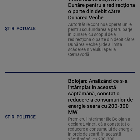
Dunăre pentru a redirecționa
o parte din debit către
Dunărea Veche
Autoritățile continuă operațiunile
ȘTIRI ACTUALE
pentru scufundarea a patru barje
în Dunăre, cu scopul de a
redirecționa o parte din debit către
Dunărea Veche și de a limita
scăderea nivelului apei la
Cernavodă.
Bolojan: Analizând ce s-a
întâmplat în această
săptămână, constat o
reducere a consumurilor de
energie seara cu 200-300
MW
STIRI POLITICE
Premierul interimar Ilie Bolojan a
declarat, vineri, că a constatat o
reducere a consumului de energie
în orele de seară, în această
săptămână, cu 200-300