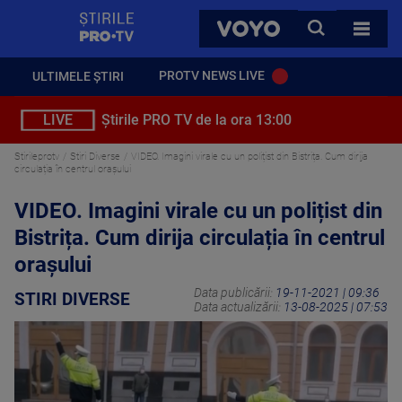
StirilePROTV
CAUTA
VOYO
TOATE 
PROTV NEWS LIVE
ULTIMELE ȘTIRI
LIVE
Știrile PRO TV de la ora 13:00
Stirileprotv
Stiri Diverse
VIDEO. Imagini virale cu un polițist din Bistrița. Cum dirija
circulația în centrul orașului
VIDEO. Imagini virale cu un polițist din
Bistrița. Cum dirija circulația în centrul
orașului
Data publicării:
19-11-2021 | 09:36
STIRI DIVERSE
Data actualizării:
13-08-2025 | 07:53