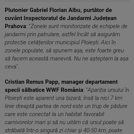
Plutonier Gabriel Florian Albu, purtător de
cuvânt Inspectoratul de Jandarmi Județean
Prahova
: ”
Zonele sunt monitorizate de echipele de
jandarmi prin patrulare, astfel încât să asigurăm
protecție cetățenilor municipiul Ploiești. Aici în
zonele populate, să spunem așa, este foarte greu
să facem această manevră. Nu ne așteptam la așa
ceva
".
Cristian Remus Papp, manager departament
specii sălbatice WWF România
: ”
Apariția ursului în
Ploiești este aparent una bizară, însă la nici 7 km
linie dreaptă partea de nord este un trup de pădure
care este conectat la un habitat favorabil
carnivorelor mari și să nu uităm că ursul poate să
străbată într-o singură zi chiar și 40-50 km, poate