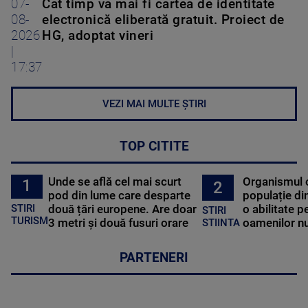
07-
Cât timp va mai fi cartea de identitate
08-
electronică eliberată gratuit. Proiect de
2026
HG, adoptat vineri
|
17:37
VEZI MAI MULTE ȘTIRI
TOP CITITE
Unde se află cel mai scurt
Organismul 
1
2
pod din lume care desparte
populație di
STIRI
două țări europene. Are doar
o abilitate p
STIRI
TURISM
3 metri și două fusuri orare
oamenilor nu
STIINTA
PARTENERI