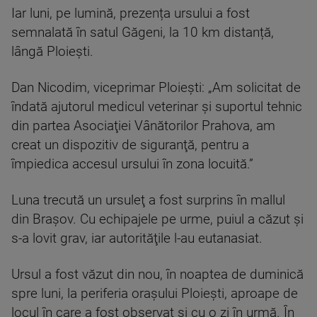
Iar luni, pe lumină, prezența ursului a fost
semnalată în satul Găgeni, la 10 km distanță,
lângă Ploiești.
Dan Nicodim, viceprimar Ploiești: „Am solicitat de
îndată ajutorul medicul veterinar şi suportul tehnic
din partea Asociaţiei Vânătorilor Prahova, am
creat un dispozitiv de siguranţă, pentru a
împiedica accesul ursului în zona locuită.”
Luna trecută un ursuleţ a fost surprins în mallul
din Braşov. Cu echipajele pe urme, puiul a căzut şi
s-a lovit grav, iar autorităţile l-au eutanasiat.
Ursul a fost văzut din nou, în noaptea de duminică
spre luni, la periferia orașului Ploiești, aproape de
locul în care a fost observat și cu o zi în urmă. În