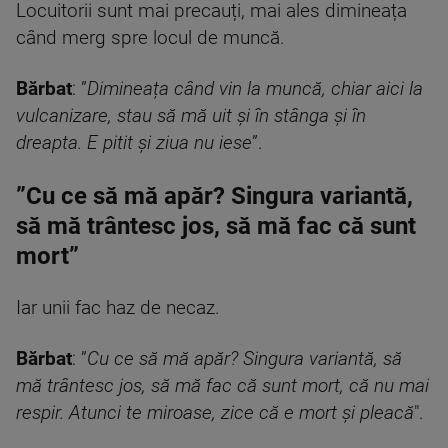
Locuitorii sunt mai precauți, mai ales dimineața
când merg spre locul de muncă.
Bărbat
: ”
Dimineața când vin la muncă, chiar aici la
vulcanizare, stau să mă uit și în stânga și în
dreapta. E pitit și ziua nu iese
”.
”Cu ce să mă apăr? Singura variantă,
să mă trântesc jos, să mă fac că sunt
mort”
Iar unii fac haz de necaz.
Bărbat
: ”
Cu ce să mă apăr? Singura variantă, să
mă trântesc jos, să mă fac că sunt mort, că nu mai
respir. Atunci te miroase, zice că e mort și pleacă
".