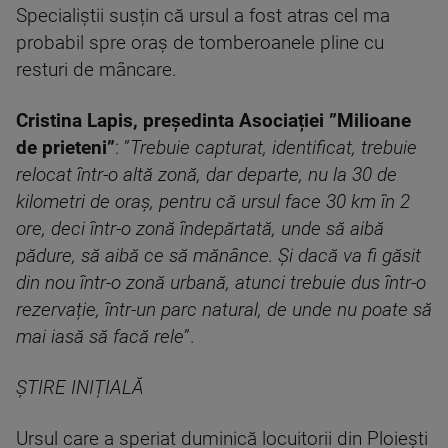
Specialiștii susțin că ursul a fost atras cel ma
probabil spre oraș de tomberoanele pline cu
resturi de mâncare.
Cristina Lapis, președinta Asociației ”Milioane
de prieteni”
: ”
Trebuie capturat, identificat, trebuie
relocat într-o altă zonă, dar departe, nu la 30 de
kilometri de oraș, pentru că ursul face 30 km în 2
ore, deci într-o zonă îndepărtată, unde să aibă
pădure, să aibă ce să mănânce. Și dacă va fi găsit
din nou într-o zonă urbană, atunci trebuie dus într-o
rezervație, într-un parc natural, de unde nu poate să
mai iasă să facă rele
”.
ȘTIRE INIȚIALĂ
Ursul care a speriat duminică locuitorii din Ploieşti