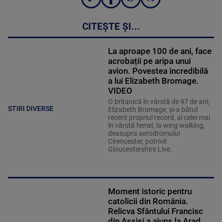
CITEȘTE ȘI...
La aproape 100 de ani, face
acrobații pe aripa unui
avion. Povestea incredibilă
a lui Elizabeth Bromage.
VIDEO
O britanică în vârstă de 97 de ani,
STIRI DIVERSE
Elizabeth Bromage, şi-a bătut
recent propriul record, al celei mai
în vârstă femei, la wing walking,
deasupra aerodromului
Cirencester, potrivit
Gloucestershire Live.
Moment istoric pentru
catolicii din România.
Relicva Sfântului Francisc
din Assisi a ajuns la Arad