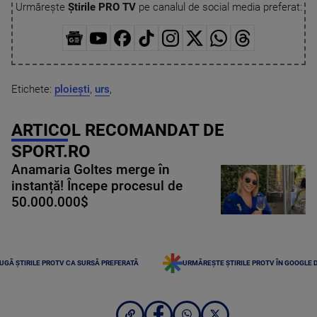
Urmărește
Știrile PRO TV
pe canalul de social media preferat:
Etichete:
ploiești
,
urs
,
ARTICOL RECOMANDAT DE
SPORT.RO
Anamaria Goltes merge în
instanță! Începe procesul de
50.000.000$
UGĂ ȘTIRILE PROTV CA SURSĂ PREFERATĂ
URMĂREȘTE ȘTIRILE PROTV ÎN GOOGLE 