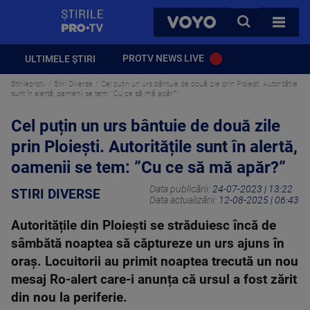
StirilePROTV
CAUTA
VOYO
TOATE 
PROTV NEWS LIVE
ULTIMELE ȘTIRI
Stirileprotv
Stiri Diverse
Cel puțin un urs bântuie de două zile prin Ploiești. Autoritățile
sunt în alertă, oamenii se tem: ”Cu ce să mă apăr?”
Cel puțin un urs bântuie de două zile
prin Ploiești. Autoritățile sunt în alertă,
oamenii se tem: ”Cu ce să mă apăr?”
Data publicării:
24-07-2023 | 13:22
STIRI DIVERSE
Data actualizării:
12-08-2025 | 06:43
Autoritățile din Ploiești se străduiesc încă de
sâmbătă noaptea să căptureze un urs ajuns în
oraș. Locuitorii au primit noaptea trecută un nou
mesaj Ro-alert care-i anunța că ursul a fost zărit
din nou la periferie.