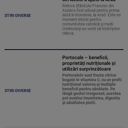
Relicva Sfântului Francisc din
Assisi a fost adusă pentru prima
dată în România, la Arad. Este un
STIRI DIVERSE
moment istoric pentru
comunitatea catolică și mulți
credincioși au venit să întâmpine
relicva.
Portocale – beneficii,
proprietăți nutriționale și
utilizări surprinzătoare
Portocalele sunt fructe citrice
bogate în vitamina C, cu un profil
nutrițional valoros și multiple
beneficii pentru sănătate. Pe
STIRI DIVERSE
lângă gustul revigorant, acestea
pot susține imunitatea, digestia
și sănătatea pielii.