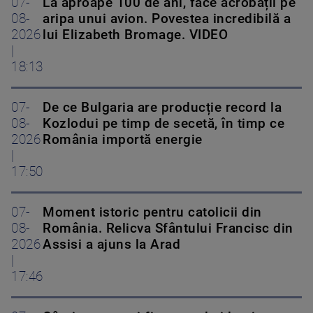
07-
La aproape 100 de ani, face acrobații pe
08-
aripa unui avion. Povestea incredibilă a
2026
lui Elizabeth Bromage. VIDEO
|
18:13
07-
De ce Bulgaria are producție record la
08-
Kozlodui pe timp de secetă, în timp ce
2026
România importă energie
|
17:50
07-
Moment istoric pentru catolicii din
08-
România. Relicva Sfântului Francisc din
2026
Assisi a ajuns la Arad
|
17:46