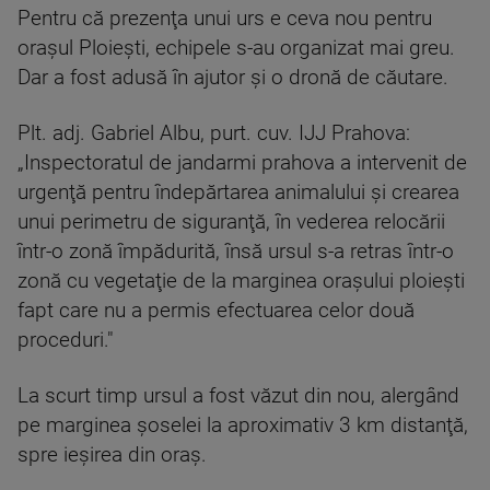
Pentru că prezenţa unui urs e ceva nou pentru
oraşul Ploieşti, echipele s-au organizat mai greu.
Dar a fost adusă în ajutor şi o dronă de căutare.
Plt. adj. Gabriel Albu, purt. cuv. IJJ Prahova:
„Inspectoratul de jandarmi prahova a intervenit de
urgenţă pentru îndepărtarea animalului şi crearea
unui perimetru de siguranţă, în vederea relocării
într-o zonă împădurită, însă ursul s-a retras într-o
zonă cu vegetaţie de la marginea oraşului ploieşti
fapt care nu a permis efectuarea celor două
proceduri."
La scurt timp ursul a fost văzut din nou, alergând
pe marginea şoselei la aproximativ 3 km distanţă,
spre ieşirea din oraş.