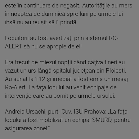
este în continuare de negăsit. Autoritățile au mers
în noaptea de duminică spre luni pe urmele lui
însă nu au reușit să îl prindă.
Locuitorii au fost avertizați prin sistemul RO-
ALERT să nu se apropie de el!
Era trecut de miezul nopţii când câţiva tineri au
văzut un urs lângă spitalul judeţean din Ploieşti.
Au sunat la 112 şi imediat a fost emis un mesaj
Ro-Alert. La faţa locului au venit echipaje de
intervenţie care au pornit pe urmele ursului.
Andreia Ursachi, purt. Cuv. ISU Prahova: „La faţa
locului a fost mobilizat un echipaj SMURD, pentru
asigurarea zonei."