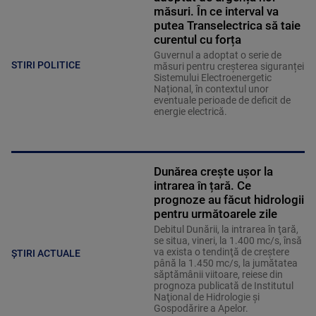
măsuri. În ce interval va
putea Transelectrica să taie
curentul cu forța
Guvernul a adoptat o serie de
STIRI POLITICE
măsuri pentru creșterea siguranței
Sistemului Electroenergetic
Național, în contextul unor
eventuale perioade de deficit de
energie electrică.
Dunărea crește ușor la
intrarea în țară. Ce
prognoze au făcut hidrologii
pentru următoarele zile
Debitul Dunării, la intrarea în ţară,
se situa, vineri, la 1.400 mc/s, însă
va exista o tendinţă de creştere
ȘTIRI ACTUALE
până la 1.450 mc/s, la jumătatea
săptămânii viitoare, reiese din
prognoza publicată de Institutul
Naţional de Hidrologie şi
Gospodărire a Apelor.