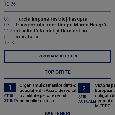
12:36
09-
Turcia impune restricții asupra
08-
transportului maritim pe Marea Neagră
2026
și solicită Rusiei și Ucrainei un
|
moratoriu
12:33
VEZI MAI MULTE ȘTIRI
TOP CITITE
Organismul oamenilor dintr-o
Victorie p
1
2
populație din Asia a dezvoltat
Europeană
o abilitate pe care restul
obligată d
STIRI
ȘTIRI
oamenilor nu o au
permită au
STIINTA
ACTUALE
la EPPO
PARTENERI