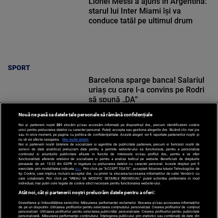
Lionel Messi a ajuns în Argentina:
starul lui Inter Miami își va
conduce tatăl pe ultimul drum
SPORT
Barcelona sparge banca! Salariul
uriaș cu care l-a convins pe Rodri
să spună „DA”
Nouă ne pasă ca datele tale personale să rămână confidențiale
Noi și partenerii noștri
201
stocăm și/sau accesăm informații pe dispozitivul dvs., precum identificatorii cookie
unici pentru prelucrarea datelor cu caracter personal. Puteți accepta sau gestiona alegerile dvs. făcând clic mai jos
sau în orice moment, pe pagina cu politica de confidențialitate. Aceste alegeri vor fi raportate partenerilor noștri și
nu vă vor afecta navigarea.
Mai multe detalii
Noi si partenerii nostri (retelele de socializare si agentiile de publicitate partenere, precum si furnizorii nostri de
SPORT
servicii de date analitice) prelucram date pentru a permite website-ului sa functioneze, pentru a personaliza
continutul si anunturile publicitare afisate in functie de interesele si/sau profilul dvs., pentru a va oferi
functionalitati aferente retelelor de socializare si pentru a analiza traficul pe website. Beneficiati de drepturile
prevazute de art. 15-22 din GDPR in legatura cu prelucrarea datelor cu caracter personal. Aceste drepturi pot fi
exercitate prin modalitatea indicata
aici
. Prin click pe “ACCEPT TOATE”, acceptati folosirea tuturor Tehnologiilor de
tip Cookie, care implica inclusiv acceptul dvs. cu privire la stocarea/accesarea informatiilor de catre Vendor-ii cu
care colaboram. Prin click pe “VREAU SA MODIFIC SETARILE INDIVIDUAL” puteti schimba preferintele in mod
individual, mai putin cele legate de cookie strict necesare pentru functionarea website-ului.
Atât noi, cât și partenerii noștri prelucrăm datele pentru a oferi:
Dezvoltarea și îmbunătățirea serviciilor. Măsurarea performanței reclamelor. Stocarea și/sau accesarea informațiilor
de pe un dispozitiv. Utilizarea profilurilor pentru selectarea conținutului personalizat. Crearea profilurilor de conținut
personalizat. Utilizarea profilurilor pentru selectarea publicității personalizate. Crearea profilurilor pentru publicitate
personalizată. Măsurarea performanței conținutului. Înțelegerea publicului prin statistici sau combinații de date din