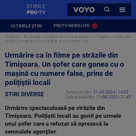
StirilePROTV
CAUTA
VOYO
TOATE 
PROTV NEWS LIVE
ULTIMELE ȘTIRI
Stirileprotv
Stiri Diverse
Urmărire ca în filme pe străzile din Timișoara. Un șofer care
gonea cu o mașină cu numere false, prins de polițiștii locali
Urmărire ca în filme pe străzile din
Timișoara. Un șofer care gonea cu o
mașină cu numere false, prins de
polițiștii locali
Data publicării:
21-06-2024 | 14:05
STIRI DIVERSE
Data actualizării:
11-08-2025 | 21:45
Urmărire spectaculoasă pe străzile din
Timișoara. Polițiștii locali au gonit pe urmele
unui şofer care a refuzat să oprească la
semnalele agenţilor.