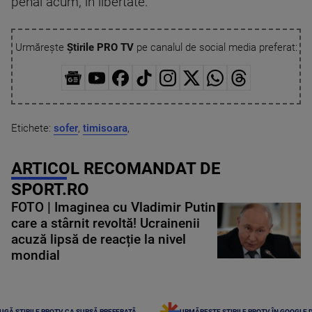
penal acum, în libertate.
Urmărește
Știrile PRO TV
pe canalul de social media preferat:
Etichete:
sofer
,
timisoara
,
ARTICOL RECOMANDAT DE
SPORT.RO
FOTO | Imaginea cu Vladimir Putin
care a stârnit revoltă! Ucrainenii
acuză lipsă de reacție la nivel
mondial
UGĂ ȘTIRILE PROTV CA SURSĂ PREFERATĂ
URMĂREȘTE ȘTIRILE PROTV ÎN GOOGLE 