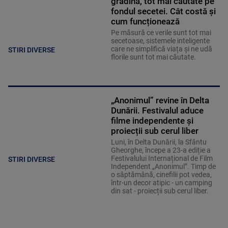
grădină, tot mai căutate pe
fondul secetei. Cât costă și
cum funcționează
Pe măsură ce verile sunt tot mai
secetoase, sistemele inteligente
care ne simplifică viața și ne udă
STIRI DIVERSE
florile sunt tot mai căutate.
„Anonimul” revine în Delta
Dunării. Festivalul aduce
filme independente și
proiecții sub cerul liber
Luni, în Delta Dunării, la Sfântu
Gheorghe, începe a 23-a ediție a
Festivalului Internațional de Film
STIRI DIVERSE
Independent „Anonimul”. Timp de
o săptămână, cinefilii pot vedea,
într-un decor atipic - un camping
din sat - proiecții sub cerul liber.