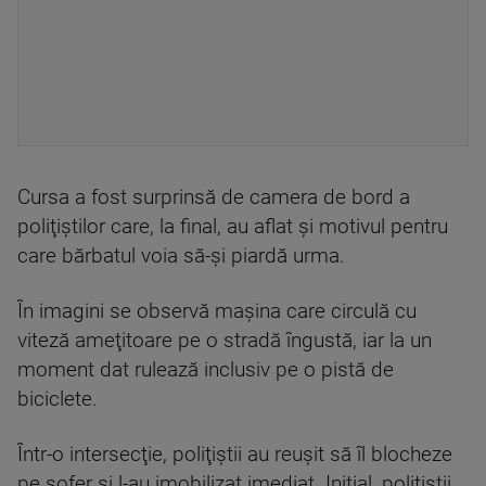
Cursa a fost surprinsă de camera de bord a
poliţiştilor care, la final, au aflat şi motivul pentru
care bărbatul voia să-și piardă urma.
În imagini se observă maşina care circulă cu
viteză ameţitoare pe o stradă îngustă, iar la un
moment dat rulează inclusiv pe o pistă de
biciclete.
Într-o intersecţie, poliţiştii au reuşit să îl blocheze
pe şofer şi l-au imobilizat imediat. Iniţial, poliţiştii