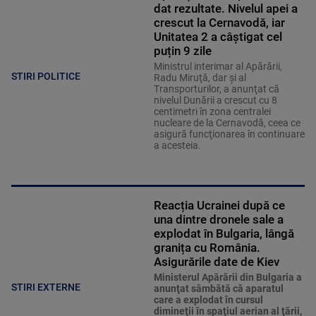
dat rezultate. Nivelul apei a
crescut la Cernavodă, iar
Unitatea 2 a câștigat cel
puțin 9 zile
Ministrul interimar al Apărării,
STIRI POLITICE
Radu Miruţă, dar şi al
Transporturilor, a anunţat că
nivelul Dunării a crescut cu 8
centimetri în zona centralei
nucleare de la Cernavodă, ceea ce
asigură funcţionarea în continuare
a acesteia.
Reacția Ucrainei după ce
una dintre dronele sale a
explodat în Bulgaria, lângă
granița cu România.
Asigurările date de Kiev
Ministerul Apărării din Bulgaria a
STIRI EXTERNE
anunţat sâmbătă că aparatul
care a explodat în cursul
dimineţii în spaţiul aerian al ţării,