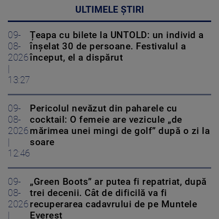
ULTIMELE ȘTIRI
09-
Țeapa cu bilete la UNTOLD: un individ a
08-
înșelat 30 de persoane. Festivalul a
2026
început, el a dispărut
|
13:27
09-
Pericolul nevăzut din paharele cu
08-
cocktail: O femeie are vezicule „de
2026
mărimea unei mingi de golf” după o zi la
|
soare
12:46
09-
„Green Boots” ar putea fi repatriat, după
08-
trei decenii. Cât de dificilă va fi
2026
recuperarea cadavrului de pe Muntele
|
Everest