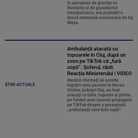
în apropiere de graniţa cu
România şi de gazoductul
transbalcanic, era probabil o
dronă momeală ucraineană de tip
Maya.
Ambulanță atacată cu
topoarele în Cluj, după un
zvon pe TikTok că „fură
copii”. Șoferul, rănit.
Reacția Ministerului | VIDEO
Medicii chemaţi să acorde
ȘTIRI ACTUALE
îngrijiri unui pacient în Recea
Cristur, judeţul Cluj, au fost
atacaţi cu bâte, topoare şi pietre,
pe fondul unor zvonuri propagate
pe TikTok despre o presupusă
„ambulanţă care fură copii”.