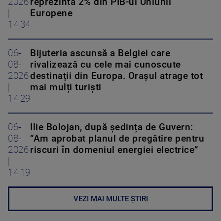
2026
reprezintă 2% din PIB-ul Uniunii
|
Europene
14:34
06-
Bijuteria ascunsă a Belgiei care
08-
rivalizează cu cele mai cunoscute
2026
destinații din Europa. Orașul atrage tot
|
mai mulți turiști
14:29
06-
Ilie Bolojan, după ședința de Guvern:
08-
”Am aprobat planul de pregătire pentru
2026
riscuri în domeniul energiei electrice”
|
14:19
VEZI MAI MULTE ȘTIRI