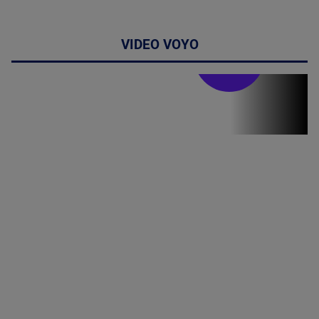
VIDEO VOYO
Doctor de
bine
Doctor de
Grijă | Ediția
16 |
Telemedicina
in