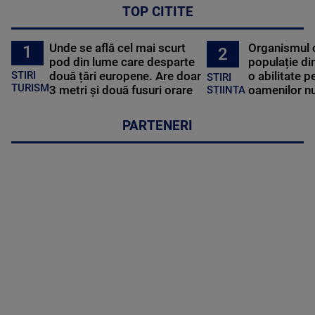
TOP CITITE
Unde se află cel mai scurt
Organismul 
1
2
pod din lume care desparte
populație di
STIRI
două țări europene. Are doar
o abilitate p
STIRI
TURISM
3 metri și două fusuri orare
oamenilor nu
STIINTA
PARTENERI