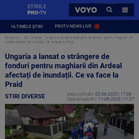
StirilePROTV
CAUTA
VOYO
TOATE 
PROTV NEWS LIVE
ULTIMELE ȘTIRI
Stirileprotv
Stiri Diverse
Ungaria a lansat o strângere de fonduri pentru maghiarii din
Ardeal afectați de inundații. Ce va face la Praid
Ungaria a lansat o strângere de
fonduri pentru maghiarii din Ardeal
afectați de inundații. Ce va face la
Praid
Data publicării:
02-06-2025 | 17:00
STIRI DIVERSE
Data actualizării:
11-08-2025 | 11:27