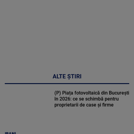
cardiologie
MAI
MULTE
DETALII
34:04
ALTE ȘTIRI
(P) Piața fotovoltaică din București
în 2026: ce se schimbă pentru
proprietarii de case și firme
IBANI