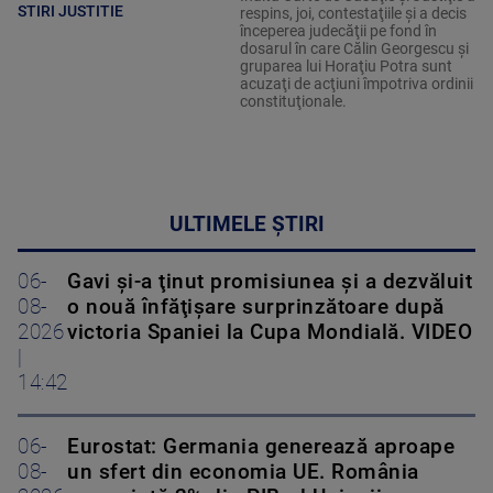
STIRI JUSTITIE
respins, joi, contestaţiile şi a decis
începerea judecăţii pe fond în
dosarul în care Călin Georgescu şi
gruparea lui Horaţiu Potra sunt
acuzaţi de acţiuni împotriva ordinii
constituţionale.
ULTIMELE ȘTIRI
06-
Gavi şi-a ţinut promisiunea şi a dezvăluit
08-
o nouă înfăţişare surprinzătoare după
2026
victoria Spaniei la Cupa Mondială. VIDEO
|
14:42
06-
Eurostat: Germania generează aproape
08-
un sfert din economia UE. România