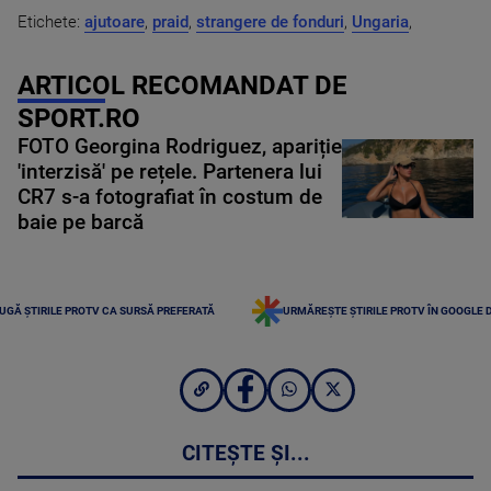
Etichete:
ajutoare
,
praid
,
strangere de fonduri
,
Ungaria
,
ARTICOL RECOMANDAT DE
SPORT.RO
FOTO Georgina Rodriguez, apariție
'interzisă' pe rețele. Partenera lui
CR7 s-a fotografiat în costum de
baie pe barcă
UGĂ ȘTIRILE PROTV CA SURSĂ PREFERATĂ
URMĂREȘTE ȘTIRILE PROTV ÎN GOOGLE 
CITEȘTE ȘI...