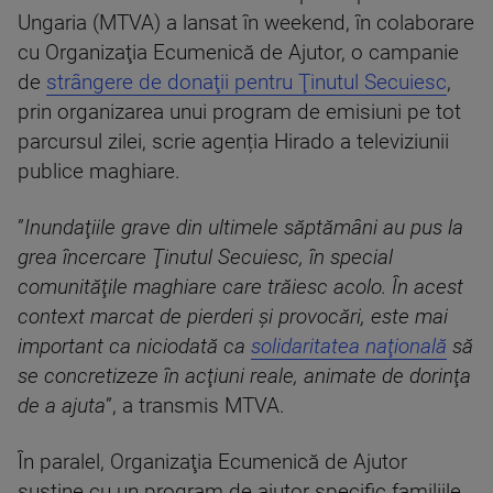
Ungaria (MTVA) a lansat în weekend, în colaborare
cu Organizaţia Ecumenică de Ajutor, o campanie
de
strângere de donaţii pentru Ţinutul Secuiesc
,
prin organizarea unui program de emisiuni pe tot
parcursul zilei, scrie agenția Hirado a televiziunii
publice maghiare.
”
Inundaţiile grave din ultimele săptămâni au pus la
grea încercare Ţinutul Secuiesc, în special
comunităţile maghiare care trăiesc acolo. În acest
context marcat de pierderi şi provocări, este mai
important ca niciodată ca
solidaritatea naţională
să
se concretizeze în acţiuni reale, animate de dorinţa
de a ajuta
”, a transmis MTVA.
În paralel, Organizaţia Ecumenică de Ajutor
susţine cu un program de ajutor specific familiile