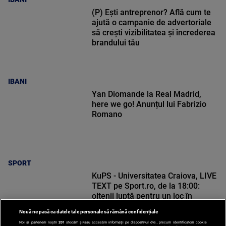
(P) Ești antreprenor? Află cum te
ajută o campanie de advertoriale
să crești vizibilitatea și încrederea
brandului tău
IBANI
Yan Diomande la Real Madrid,
here we go! Anunțul lui Fabrizio
Romano
SPORT
KuPS - Universitatea Craiova, LIVE
TEXT pe Sport.ro, de la 18:00:
oltenii luptă pentru un loc în
Europa League
Nouă ne pasă ca datele tale personale să rămână confidențiale
Noi și partenerii noștri
201
stocăm și/sau accesăm informații pe dispozitivul dvs., precum identificatorii cookie