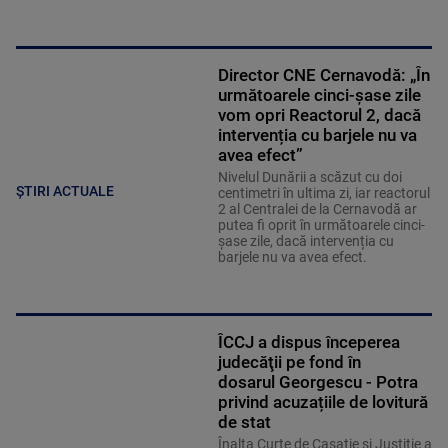
Director CNE Cernavodă: „În
următoarele cinci-șase zile
vom opri Reactorul 2, dacă
intervenția cu barjele nu va
avea efect”
Nivelul Dunării a scăzut cu doi
ȘTIRI ACTUALE
centimetri în ultima zi, iar reactorul
2 al Centralei de la Cernavodă ar
putea fi oprit în următoarele cinci-
șase zile, dacă intervenția cu
barjele nu va avea efect.
ÎCCJ a dispus începerea
judecăţii pe fond în
dosarul Georgescu - Potra
privind acuzațiile de lovitură
de stat
Înalta Curte de Casaţie şi Justiţie a