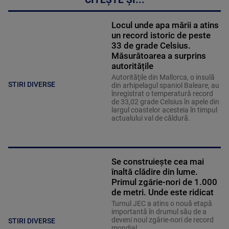
CITEȘTE ȘI...
Locul unde apa mării a atins
un record istoric de peste
33 de grade Celsius.
Măsurătoarea a surprins
autoritățile
Autorităţile din Mallorca, o insulă
STIRI DIVERSE
din arhipelagul spaniol Baleare, au
înregistrat o temperatură record
de 33,02 grade Celsius în apele din
largul coastelor acesteia în timpul
actualului val de căldură.
Se construiește cea mai
înaltă clădire din lume.
Primul zgârie-nori de 1.000
de metri. Unde este ridicat
Turnul JEC a atins o nouă etapă
importantă în drumul său de a
deveni noul zgârie-nori de record
STIRI DIVERSE
mondial.