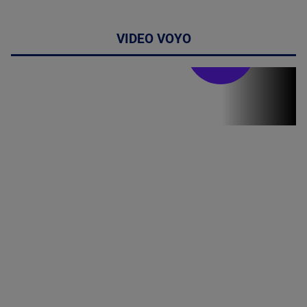
VIDEO VOYO
Stirile PRO TV
Stirile PRO
TV # 19.00 -
06 August
2026
MAI
MULTE