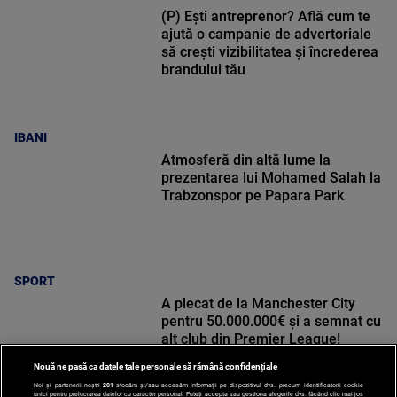
(P) Ești antreprenor? Află cum te
ajută o campanie de advertoriale
să crești vizibilitatea și încrederea
brandului tău
IBANI
Atmosferă din altă lume la
prezentarea lui Mohamed Salah la
Trabzonspor pe Papara Park
SPORT
A plecat de la Manchester City
pentru 50.000.000€ și a semnat cu
alt club din Premier League!
Nouă ne pasă ca datele tale personale să rămână confidențiale
Noi și partenerii noștri
201
stocăm și/sau accesăm informații pe dispozitivul dvs., precum identificatorii cookie
unici pentru prelucrarea datelor cu caracter personal. Puteți accepta sau gestiona alegerile dvs. făcând clic mai jos