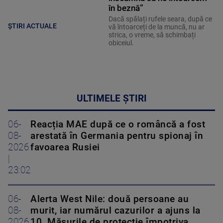
în beznă”
Dacă spălați rufele seara, după ce
ȘTIRI ACTUALE
vă întoarceți de la muncă, nu ar
strica, o vreme, să schimbați
obiceiul.
ULTIMELE ȘTIRI
06-
Reacția MAE după ce o româncă a fost
08-
arestată în Germania pentru spionaj în
2026
favoarea Rusiei
|
23:02
06-
Alerta West Nile: două persoane au
08-
murit, iar numărul cazurilor a ajuns la
2026
10. Măsurile de protecție împotriva