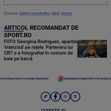
Etichete:
cartea recordurilor
,
elevi
,
neamț
,
ARTICOL RECOMANDAT DE
SPORT.RO
FOTO Georgina Rodriguez, apariție
'interzisă' pe rețele. Partenera lui
CR7 s-a fotografiat în costum de
baie pe barcă
UGĂ ȘTIRILE PROTV CA SURSĂ PREFERATĂ
URMĂREȘTE ȘTIRILE PROTV ÎN GOOGLE 