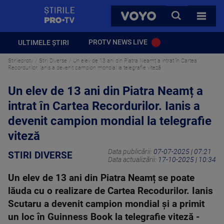
StirilePROTV
CAUTA
VOYO
TOATE 
PROTV NEWS LIVE
ULTIMELE ȘTIRI
Stirileprotv
Stiri Diverse
Un elev de 13 ani din Piatra Neamț a intrat în Cartea
Recordurilor. Ianis a devenit campion mondial la telegrafie viteză
Un elev de 13 ani din Piatra Neamț a
intrat în Cartea Recordurilor. Ianis a
devenit campion mondial la telegrafie
viteză
Data publicării:
07-07-2025 | 07:21
STIRI DIVERSE
Data actualizării:
17-10-2025 | 10:34
Un elev de 13 ani din Piatra Neamț se poate
lăuda cu o realizare de Cartea Recodurilor. Ianis
Scutaru a devenit campion mondial și a primit
un loc în Guinness Book la telegrafie viteză -