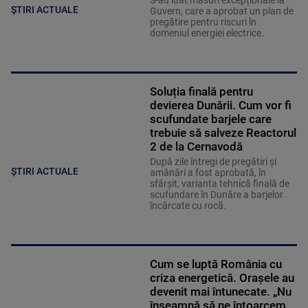
S-au luat măsuri excepționale la
ȘTIRI ACTUALE
Guvern, care a aprobat un plan de
pregătire pentru riscuri în
domeniul energiei electrice.
Soluția finală pentru
devierea Dunării. Cum vor fi
scufundate barjele care
trebuie să salveze Reactorul
2 de la Cernavodă
După zile întregi de pregătiri și
ȘTIRI ACTUALE
amânări a fost aprobată, în
sfârșit, varianta tehnică finală de
scufundare în Dunăre a barjelor
încărcate cu rocă.
Cum se luptă România cu
criza energetică. Orașele au
devenit mai întunecate. „Nu
înseamnă să ne întoarcem