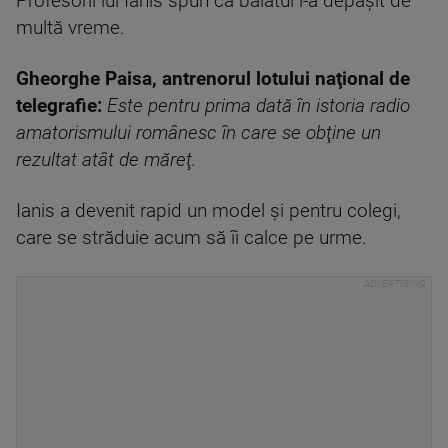
Profesorii lui Ianis spun că băiatul i-a depăşit de
multă vreme.
Gheorghe Paisa, antrenorul lotului naţional de
telegrafie:
Este pentru prima dată în istoria radio
amatorismului românesc în care se obţine un
rezultat atât de măreţ.
Ianis a devenit rapid un model și pentru colegi,
care se străduie acum să îi calce pe urme.