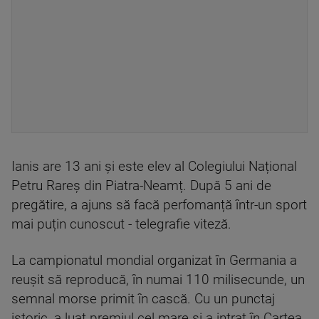
Ianis are 13 ani și este elev al Colegiului Național
Petru Rareș din Piatra-Neamț. După 5 ani de
pregătire, a ajuns să facă perfomanță într-un sport
mai puțin cunoscut - telegrafie viteză.
La campionatul mondial organizat în Germania a
reușit să reproducă, în numai 110 milisecunde, un
semnal morse primit în cască. Cu un punctaj
istoric, a luat premiul cel mare și a intrat în Cartea