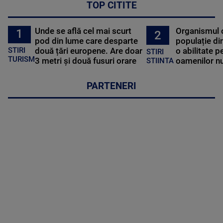
TOP CITITE
Unde se află cel mai scurt
Organismul 
1
2
pod din lume care desparte
populație di
STIRI
două țări europene. Are doar
o abilitate p
STIRI
TURISM
3 metri și două fusuri orare
oamenilor nu
STIINTA
PARTENERI