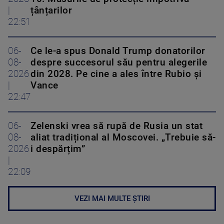
|
țânțarilor
22:51
06-
Ce le-a spus Donald Trump donatorilor
08-
despre succesorul său pentru alegerile
2026
din 2028. Pe cine a ales între Rubio și
|
Vance
22:47
06-
Zelenski vrea să rupă de Rusia un stat
08-
aliat tradițional al Moscovei. „Trebuie să-
2026
i despărțim”
|
22:09
VEZI MAI MULTE ȘTIRI