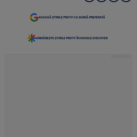
ADAUGĂ ȘTIRILE PROTV CA SURSĂ PREFERATĂ
URMĂREȘTE ȘTIRILE PROTV ÎN GOOGLE DISCOVER