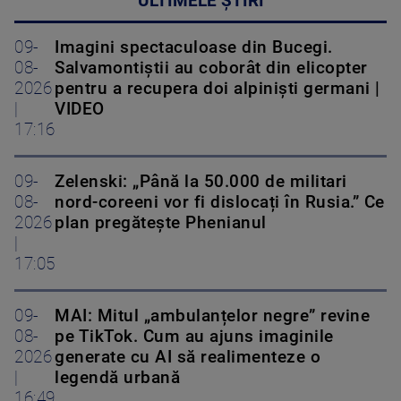
ULTIMELE ȘTIRI
09-
Imagini spectaculoase din Bucegi.
08-
Salvamontiștii au coborât din elicopter
2026
pentru a recupera doi alpiniști germani |
|
VIDEO
17:16
09-
Zelenski: „Până la 50.000 de militari
08-
nord-coreeni vor fi dislocați în Rusia.” Ce
2026
plan pregătește Phenianul
|
17:05
09-
MAI: Mitul „ambulanțelor negre” revine
08-
pe TikTok. Cum au ajuns imaginile
2026
generate cu AI să realimenteze o
|
legendă urbană
16:49