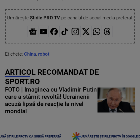
Urmărește
Știrile PRO TV
pe canalul de social media preferat:
Etichete:
China
,
roboti
,
ARTICOL RECOMANDAT DE
SPORT.RO
FOTO | Imaginea cu Vladimir Putin
care a stârnit revoltă! Ucrainenii
acuză lipsă de reacție la nivel
mondial
UGĂ ȘTIRILE PROTV CA SURSĂ PREFERATĂ
URMĂREȘTE ȘTIRILE PROTV ÎN GOOGLE 