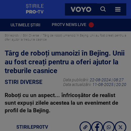
StirilePROTV
CAUTA
VOYO
TOATE 
PROTV NEWS LIVE
ULTIMELE ȘTIRI
Stirileprotv
Stiri Diverse
Târg de roboți umanoizi în Bejing. Unii au fost creați pentru a
oferi ajutor la treburile casnice
Târg de roboți umanoizi în Bejing. Unii
au fost creați pentru a oferi ajutor la
treburile casnice
Data publicării:
22-08-2024 | 08:27
STIRI DIVERSE
Data actualizării:
11-08-2025 | 20:20
Roboți cu un aspect... înfricoșător de realist
sunt expuși zilele acestea la un eveniment de
profil de la Bejing.
STIRILEPROTV