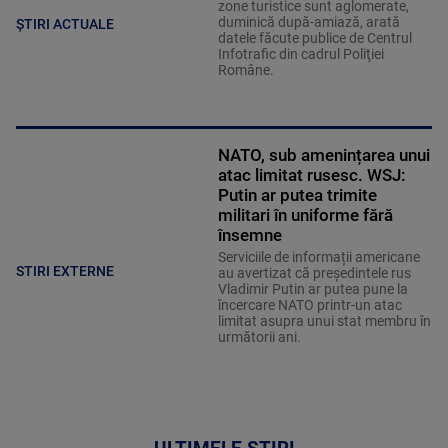
zone turistice sunt aglomerate,
duminică după-amiază, arată
ȘTIRI ACTUALE
datele făcute publice de Centrul
Infotrafic din cadrul Poliţiei
Române.
NATO, sub amenințarea unui
atac limitat rusesc. WSJ:
Putin ar putea trimite
militari în uniforme fără
însemne
Serviciile de informații americane
STIRI EXTERNE
au avertizat că președintele rus
Vladimir Putin ar putea pune la
încercare NATO printr-un atac
limitat asupra unui stat membru în
următorii ani.