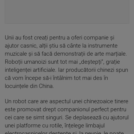
Unii au fost creați pentru a oferi companie și
ajutor casnic, alții știu să cânte la instrumente
muzicale și să facă demonstrații de arte marțiale.
Roboții umanoizi sunt tot mai „deștepți”, grație
inteligenței artificiale. Iar producătorii chinezi spun
că vom începe să-i întâlnim tot mai des în
locuințele din China.
Un robot care are aspectul unei chinezoaice tinere
este promovat drept companionul perfect pentru
cei care se simt singuri. Se deplasează cu ajutorul
unei platforme cu rotile, înțelege limbajul
electrocasnicelor deștepte și, la nevoie, le poate