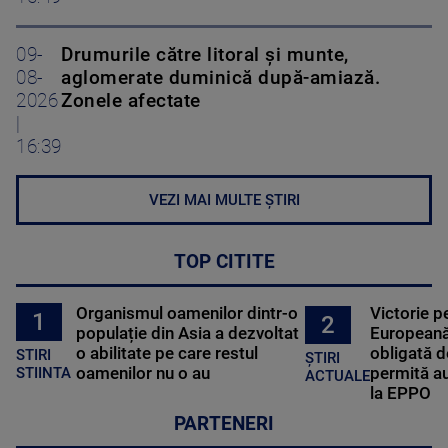
09-
Drumurile către litoral și munte,
08-
aglomerate duminică după-amiază.
2026
Zonele afectate
|
16:39
VEZI MAI MULTE ȘTIRI
TOP CITITE
Organismul oamenilor dintr-o
Victorie p
1
2
populație din Asia a dezvoltat
Europeană
o abilitate pe care restul
obligată d
STIRI
ȘTIRI
oamenilor nu o au
permită au
STIINTA
ACTUALE
la EPPO
PARTENERI