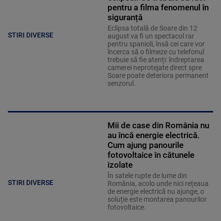
pentru a filma fenomenul în
siguranță
Eclipsa totală de Soare din 12
STIRI DIVERSE
august va fi un spectacol rar
pentru spanioli, însă cei care vor
încerca să o filmeze cu telefonul
trebuie să fie atenți: îndreptarea
camerei neprotejate direct spre
Soare poate deteriora permanent
senzorul.
Mii de case din România nu
au încă energie electrică.
Cum ajung panourile
fotovoltaice în cătunele
izolate
În satele rupte de lume din
STIRI DIVERSE
România, acolo unde nici rețeaua
de energie electrică nu ajunge, o
soluție este montarea panourilor
fotovoltaice.