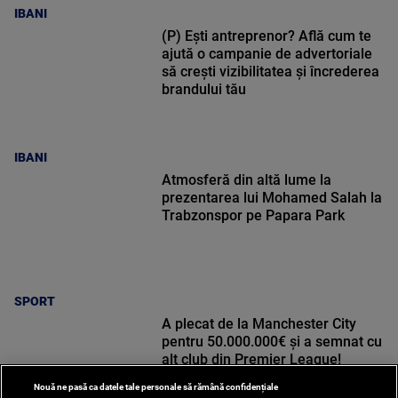
IBANI
(P) Ești antreprenor? Află cum te
ajută o campanie de advertoriale
să crești vizibilitatea și încrederea
brandului tău
IBANI
Atmosferă din altă lume la
prezentarea lui Mohamed Salah la
Trabzonspor pe Papara Park
SPORT
A plecat de la Manchester City
pentru 50.000.000€ și a semnat cu
alt club din Premier League!
Nouă ne pasă ca datele tale personale să rămână confidențiale