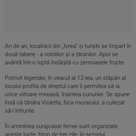
An de an, localnicii din „Ivrea” și turiștii se împart în
două tabere - a nobililor și a țăranilor. Apoi se
avântă într-o luptă îndârjită cu zemoasele fructe.
Potrivit legendei, în veacul al 12-lea, un stăpân al
locului profita de dreptul care îi permitea să ia
orice viitoare mireasă, înaintea cununiei. Se spune
însă că tânăra Violetta, fiica morarului, a cutezat
să-l înfrunte.
În amintirea curajoasei femei sunt organizate
aceste lupte, timp de trei zile, în sezonul