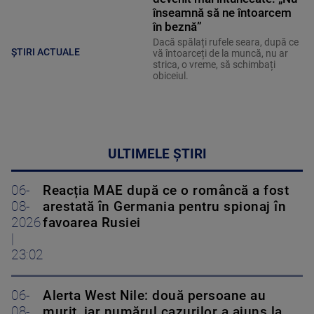
înseamnă să ne întoarcem
în beznă”
Dacă spălați rufele seara, după ce
ȘTIRI ACTUALE
vă întoarceți de la muncă, nu ar
strica, o vreme, să schimbați
obiceiul.
ULTIMELE ȘTIRI
06-
Reacția MAE după ce o româncă a fost
08-
arestată în Germania pentru spionaj în
2026
favoarea Rusiei
|
23:02
06-
Alerta West Nile: două persoane au
08-
murit, iar numărul cazurilor a ajuns la