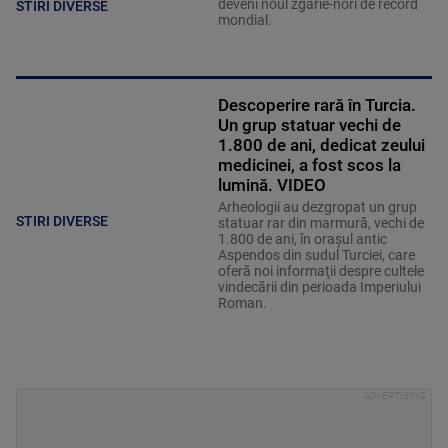
deveni noul zgârie-nori de record
STIRI DIVERSE
mondial.
Descoperire rară în Turcia.
Un grup statuar vechi de
1.800 de ani, dedicat zeului
medicinei, a fost scos la
lumină. VIDEO
Arheologii au dezgropat un grup
STIRI DIVERSE
statuar rar din marmură, vechi de
1.800 de ani, în oraşul antic
Aspendos din sudul Turciei, care
oferă noi informaţii despre cultele
vindecării din perioada Imperiului
Roman.