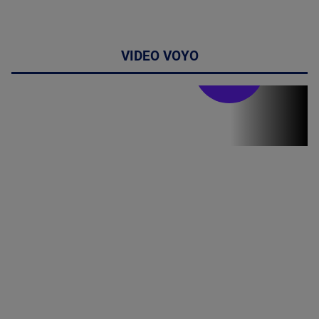
VIDEO VOYO
Stirile PRO TV
Stirile PRO
TV # 19.00 -
06 August
2026
MAI