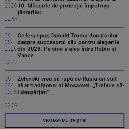
2026
10. Măsurile de protecție împotriva
|
țânțarilor
22:51
06-
Ce le-a spus Donald Trump donatorilor
08-
despre succesorul său pentru alegerile
2026
din 2028. Pe cine a ales între Rubio și
|
Vance
22:47
06-
Zelenski vrea să rupă de Rusia un stat
08-
aliat tradițional al Moscovei. „Trebuie să-
2026
i despărțim”
|
22:09
VEZI MAI MULTE ȘTIRI