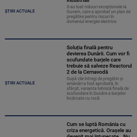
industriali”
S-au luat măsuri excepționale la
ȘTIRI ACTUALE
Guvern, care a aprobat un plan de
pregătire pentru riscuri în
domeniul energiei electrice.
Soluția finală pentru
devierea Dunării. Cum vor fi
scufundate barjele care
trebuie să salveze Reactorul
2 de la Cernavodă
După zile întregi de pregătiri și
ȘTIRI ACTUALE
amânări a fost aprobată, în
sfârșit, varianta tehnică finală de
scufundare în Dunăre a barjelor
încărcate cu rocă.
Cum se luptă România cu
criza energetică. Orașele au
devenit mai întunecate. „Nu