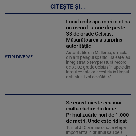
CITEȘTE ȘI...
Locul unde apa mării a atins
un record istoric de peste
33 de grade Celsius.
Măsurătoarea a surprins
autoritățile
Autorităţile din Mallorca, o insulă
STIRI DIVERSE
din arhipelagul spaniol Baleare, au
înregistrat o temperatură record
de 33,02 grade Celsius în apele din
largul coastelor acesteia în timpul
actualului val de căldură.
Se construiește cea mai
înaltă clădire din lume.
Primul zgârie-nori de 1.000
de metri. Unde este ridicat
Turnul JEC a atins o nouă etapă
importantă în drumul său de a