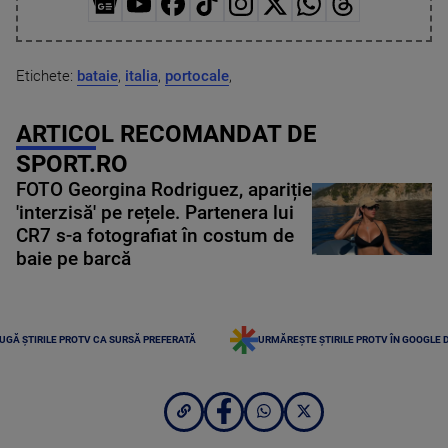
Etichete:
bataie
,
italia
,
portocale
,
ARTICOL RECOMANDAT DE
SPORT.RO
FOTO Georgina Rodriguez, apariție
'interzisă' pe rețele. Partenera lui
CR7 s-a fotografiat în costum de
baie pe barcă
UGĂ ȘTIRILE PROTV CA SURSĂ PREFERATĂ
URMĂREȘTE ȘTIRILE PROTV ÎN GOOGLE 