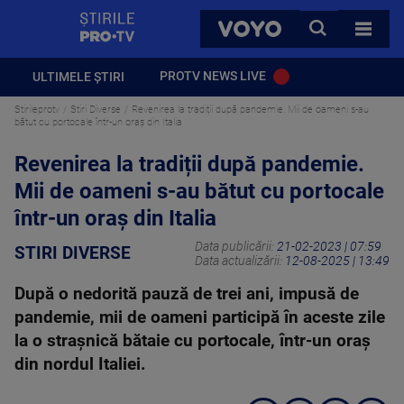
StirilePROTV
CAUTA
VOYO
TOATE 
PROTV NEWS LIVE
ULTIMELE ȘTIRI
Stirileprotv
Stiri Diverse
Revenirea la tradiții după pandemie. Mii de oameni s-au
bătut cu portocale într-un oraș din Italia
Revenirea la tradiții după pandemie.
Mii de oameni s-au bătut cu portocale
într-un oraș din Italia
Data publicării:
21-02-2023 | 07:59
STIRI DIVERSE
Data actualizării:
12-08-2025 | 13:49
După o nedorită pauză de trei ani, impusă de
pandemie, mii de oameni participă în aceste zile
la o straşnică bătaie cu portocale, într-un oraș
din nordul Italiei.