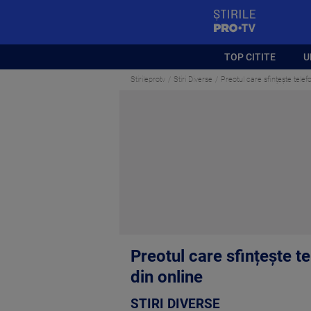
StirilePROTV
TOP CITITE
U
Stirileprotv
Stiri Diverse
Preotul care sfințește telef
Preotul care sfințește t
din online
STIRI DIVERSE