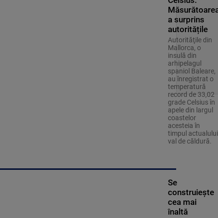
Celsius.
Măsurătoare
a surprins
autoritățile
Autorităţile din
Mallorca, o
insulă din
arhipelagul
spaniol Baleare,
au înregistrat o
temperatură
record de 33,02
grade Celsius în
apele din largul
coastelor
acesteia în
timpul actualului
val de căldură.
Se
construiește
cea mai
înaltă