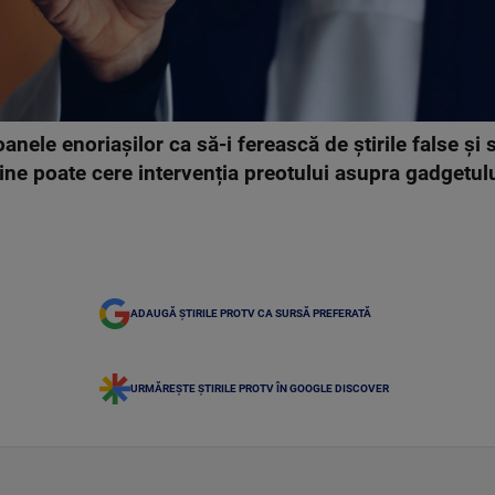
oanele enoriașilor ca să-i ferească de știrile false și 
cine poate cere intervenția preotului asupra gadgetului
ADAUGĂ ȘTIRILE PROTV CA SURSĂ PREFERATĂ
URMĂREȘTE ȘTIRILE PROTV ÎN GOOGLE DISCOVER