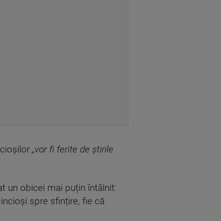
ncioșilor
„vor fi ferite de știrile
t un obicei mai puțin întâlnit:
cioși spre sfințire, fie că