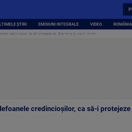
P
LTIMELE ȘTIRI
EMISIUNI INTEGRALE
VIDEO
ROMÂNIA,
oanele credincioșilor, ca să-i protejeze de „fake news” și ura din online
elefoanele credincioșilor, ca să-i protejeze