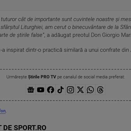
 tuturor cât de importante sunt cuvintele noastre și me
sfârșitul Liturghiei, am cerut o binecuvântare de la Sfân
te de știrile false”
, a adăugat preotul Don Giorgio Mari
-a inspirat dintr-o practică similară a unui confrate din A
Urmărește
Știrile PRO TV
pe canalul de social media preferat:
fon
,
 DE SPORT.RO