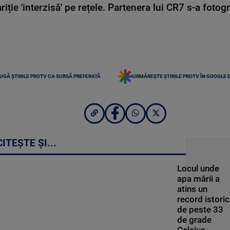
ie 'interzisă' pe rețele. Partenera lui CR7 s-a fotog
UGĂ ȘTIRILE PROTV CA SURSĂ PREFERATĂ
URMĂREȘTE ȘTIRILE PROTV ÎN GOOGLE 
CITEȘTE ȘI...
Locul unde
apa mării a
atins un
record istoric
de peste 33
de grade