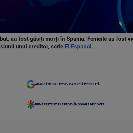
rbat, au fost găsiți morți în Spania. Femeile au fost v
siunii unui creditor, scrie
El Espanol.
ADAUGĂ ȘTIRILE PROTV CA SURSĂ PREFERATĂ
URMĂREȘTE ȘTIRILE PROTV ÎN GOOGLE DISCOVER