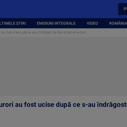
P
LTIMELE ȘTIRI
EMISIUNI INTEGRALE
VIDEO
ROMÂNIA,
 au fost ucise după ce s-au îndrăgostit de falși soldați americani
rori au fost ucise după ce s-au îndrăgostit