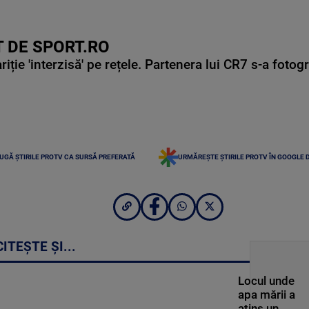
 DE SPORT.RO
ie 'interzisă' pe rețele. Partenera lui CR7 s-a fotog
UGĂ ȘTIRILE PROTV CA SURSĂ PREFERATĂ
URMĂREȘTE ȘTIRILE PROTV ÎN GOOGLE 
CITEȘTE ȘI...
Locul unde
apa mării a
atins un