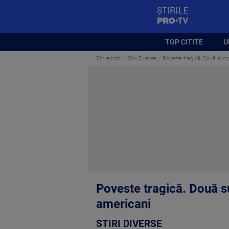
StirilePROTV
TOP CITITE
U
Stirileprotv
Stiri Diverse
Poveste tragică. Două surori
Poveste tragică. Două su
americani
STIRI DIVERSE