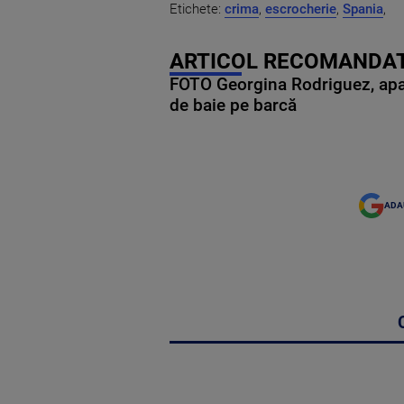
Etichete:
crima
,
escrocherie
,
Spania
,
ARTICOL RECOMANDAT
FOTO Georgina Rodriguez, apariț
de baie pe barcă
ADA