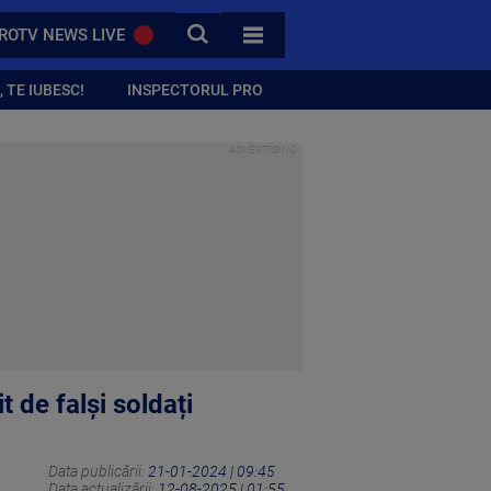
CAUTA
ROTV NEWS LIVE
TOATE CATEGORIILE
 TE IUBESC!
INSPECTORUL PRO
 de falși soldați
Data publicării:
21-01-2024 | 09:45
Data actualizării:
12-08-2025 | 01:55