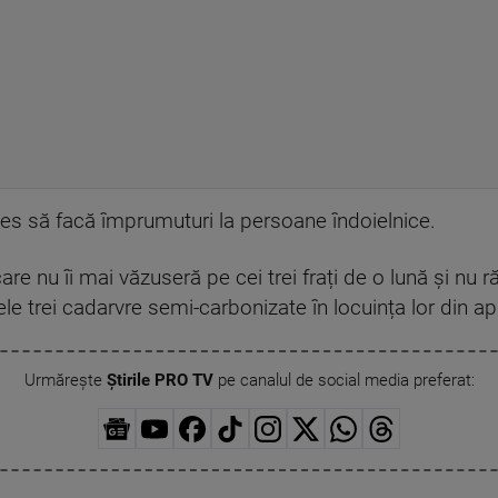
les să facă împrumuturi la persoane îndoielnice.
 care nu îi mai văzuseră pe cei trei frați de o lună și nu
le trei cadarvre semi-carbonizate în locuința lor din a
Urmărește
Știrile PRO TV
pe canalul de social media preferat: