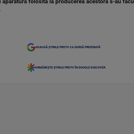
i aparatura folosită la producerea acestora s-au făcu
.
ADAUGĂ ȘTIRILE PROTV CA SURSĂ PREFERATĂ
URMĂREȘTE ȘTIRILE PROTV ÎN GOOGLE DISCOVER