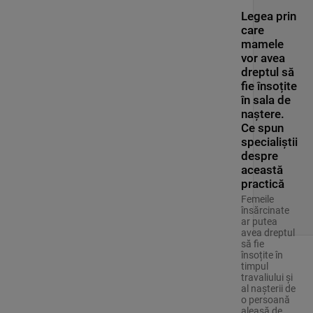
Legea prin
care
mamele
vor avea
dreptul să
fie însoțite
în sala de
naștere.
Ce spun
specialiștii
despre
această
practică
Femeile
însărcinate
ar putea
avea dreptul
să fie
însoțite în
timpul
travaliului și
al nașterii de
o persoană
aleasă de