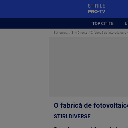
StirilePROTV
TOP CITITE
U
Stirileprotv
Stiri Diverse
O fabrică de fotovoltaice d
O fabrică de fotovoltaic
STIRI DIVERSE