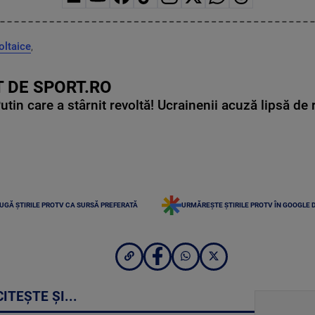
oltaice
,
 DE SPORT.RO
in care a stârnit revoltă! Ucrainenii acuză lipsă de r
UGĂ ȘTIRILE PROTV CA SURSĂ PREFERATĂ
URMĂREȘTE ȘTIRILE PROTV ÎN GOOGLE 
CITEȘTE ȘI...