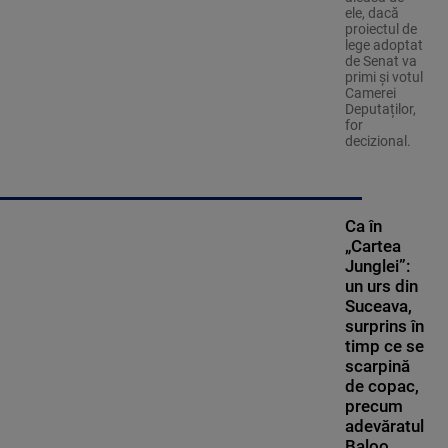
ele, dacă
proiectul de
lege adoptat
de Senat va
primi și votul
Camerei
Deputaților,
for
decizional.
Ca în
„Cartea
Junglei”:
un urs din
Suceava,
surprins în
timp ce se
scarpină
de copac,
precum
adevăratul
Baloo