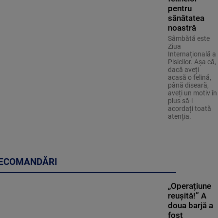
pentru
sănătatea
noastră
Sâmbătă este
Ziua
Internațională a
Pisicilor. Așa că,
dacă aveți
acasă o felină,
până diseară,
aveți un motiv în
plus să-i
acordați toată
atenția.
ECOMANDĂRI
„Operațiune
reușită!” A
doua barjă a
fost