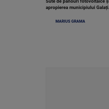
Sute de panouri fotovoltaice ș
apropierea municipiului Galați
MARIUS GRAMA