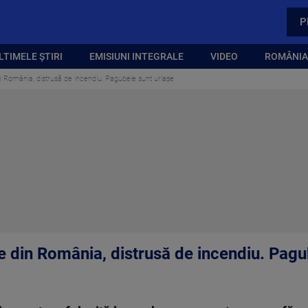
P
LTIMELE ȘTIRI
EMISIUNI INTEGRALE
VIDEO
ROMÂNIA,
in România, distrusă de incendiu. Pagubele sunt uriașe
e din România, distrusă de incendiu. Pagu