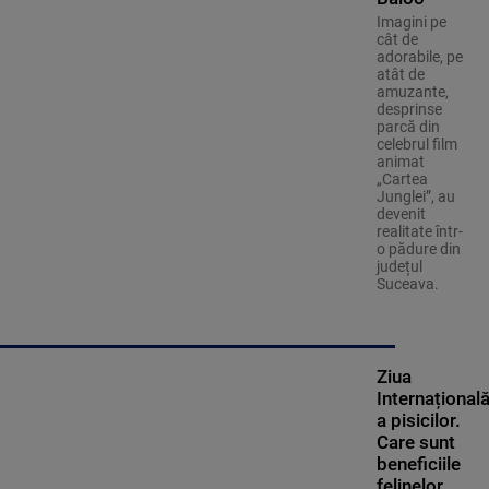
Imagini pe
cât de
adorabile, pe
atât de
amuzante,
desprinse
parcă din
celebrul film
animat
„Cartea
Junglei”, au
devenit
realitate într-
o pădure din
județul
Suceava.
Ziua
Internațional
a pisicilor.
Care sunt
beneficiile
felinelor