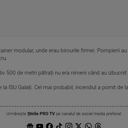
tainer modular, unde erau birourile firmei. Pompierii au 
cru.
tiv 500 de metri pătrați nu era nimeni când au izbucnit f
la ISU Galați. Cel mai probabil, incendiul a pornit de la
Urmărește
Știrile PRO TV
pe canalul de social media preferat: