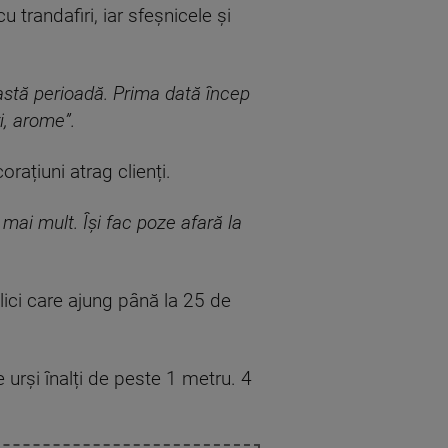
trandafiri, iar sfeșnicele și
eastă perioadă. Prima dată încep
i, arome”.
rațiuni atrag clienți.
mai mult. Își fac poze afară la
lici care ajung până la 25 de
 urși înalți de peste 1 metru. 4