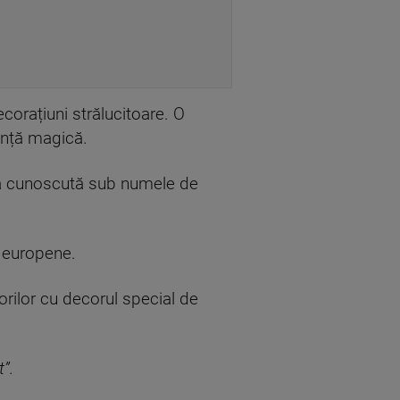
corațiuni strălucitoare. O
iență magică.
va cunoscută sub numele de
e europene.
torilor cu decorul special de
”.