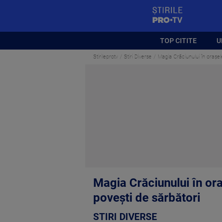
StirilePROTV
TOP CITITE
U
Stirileprotv
Stiri Diverse
Magia Crăciunului în orașel
Magia Crăciunului în ora
povești de sărbători
STIRI DIVERSE