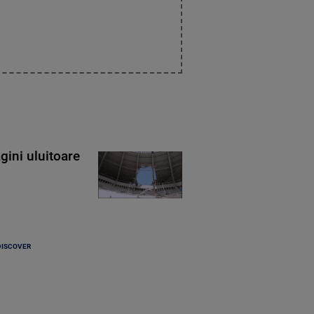
gini uluitoare
DISCOVER