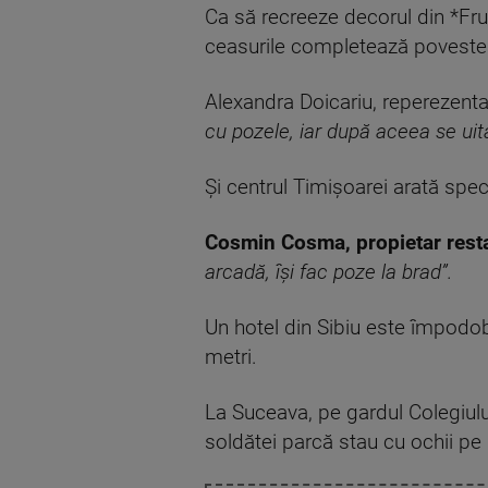
Ca să recreeze decorul din *Frum
ceasurile completează poveste
Alexandra Doicariu, reperezenta
cu pozele, iar după aceea se uită 
Și centrul Timișoarei arată spect
Cosmin Cosma, propietar rest
arcadă, își fac poze la brad”.
Un hotel din Sibiu este împodob
metri.
La Suceava, pe gardul Colegiului
soldătei parcă stau cu ochii pe