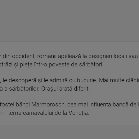
din occident, românii apelează la designeri locali sau c
trăzi și piețe într-o poveste de sărbători.
ă, le descoperă și le admiră cu bucurie. Mai multe clădi
a sărbătorilor. Orașul arată diferit.
ea fostei bănci Marmorosch, cea mai influenta bancă de l
an - tema carnavalului de la Veneția.