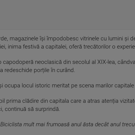
rde, magazinele își împodobesc vitrinele cu lumini și de
ei, inima festivă a capitalei, oferă trecătorilor o exper
o capodoperă neoclasică din secolul al XIX-lea, când
va redeschide porțile în curând.
și ocupa locul istoric meritat pe scena marilor capital
il prima clădire din capitala care a atras atenția vizita
i, continuă să surprindă.
Biciclista mult mai frumoasă anul ăsta decât anul trecut