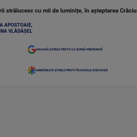
ării strălucesc cu mii de luminițe, în așteptarea Crăc
A APOSTOAIE
,
NA VLĂDĂȘEL
ADAUGĂ ȘTIRILE PROTV CA SURSĂ PREFERATĂ
URMĂREȘTE ȘTIRILE PROTV ÎN GOOGLE DISCOVER