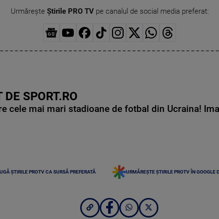
Urmărește
Știrile PRO TV
pe canalul de social media preferat:
 DE SPORT.RO
e cele mai mari stadioane de fotbal din Ucraina! Ima
UGĂ ȘTIRILE PROTV CA SURSĂ PREFERATĂ
URMĂREȘTE ȘTIRILE PROTV ÎN GOOGLE 