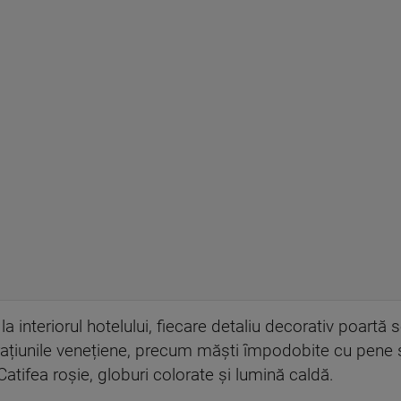
a interiorul hotelului, fiecare detaliu decorativ poartă
orațiunile venețiene, precum măști împodobite cu pene și
Catifea roșie, globuri colorate și lumină caldă.