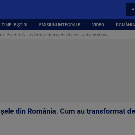
P
LTIMELE ȘTIRI
EMISIUNI INTEGRALE
VIDEO
ROMÂNIA,
e din România. Cum au transformat designerii clădirile în povești de sărbători
șele din România. Cum au transformat desi