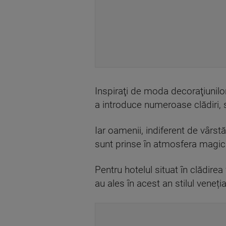
Inspiraţi de moda decoraţiunilor 
a introduce numeroase clădiri, s
Iar oamenii, indiferent de vârst
sunt prinse în atmosfera magică 
Pentru hotelul situat în clădir
au ales în acest an stilul veneți