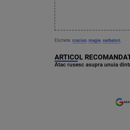
Etichete:
craciun
,
magie
,
sarbatori
,
ARTICOL RECOMANDAT
Atac rusesc asupra unuia dintr
ADA