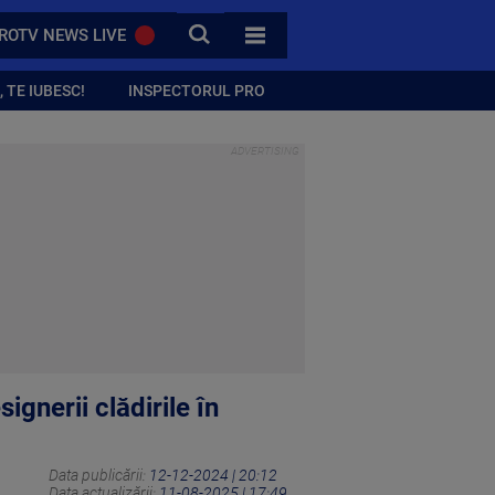
CAUTA
ROTV NEWS LIVE
TOATE CATEGORIILE
 TE IUBESC!
INSPECTORUL PRO
gnerii clădirile în
Data publicării:
12-12-2024 | 20:12
Data actualizării:
11-08-2025 | 17:49