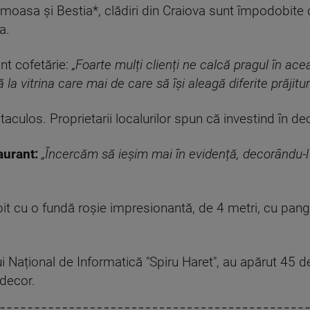
oasa și Bestia*, clădiri din Craiova sunt împodobite cu 
a.
nt cofetărie:
„Foarte mulți clienți ne calcă pragul în ac
la vitrina care mai de care să își aleagă diferite prăjitur
aculos. Proprietarii localurilor spun că investind în deco
aurant:
„Încercăm să ieșim mai în evidență, decorându-l 
it cu o fundă roșie impresionantă, de 4 metri, cu pang
 Național de Informatică "Spiru Haret", au apărut 45 de
 decor.