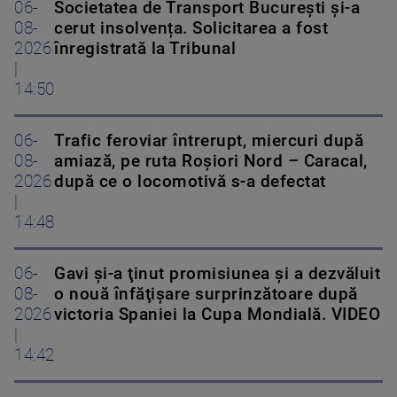
06-
Societatea de Transport București și-a
08-
cerut insolvența. Solicitarea a fost
2026
înregistrată la Tribunal
|
14:50
06-
Trafic feroviar întrerupt, miercuri după
08-
amiază, pe ruta Roşiori Nord – Caracal,
2026
după ce o locomotivă s-a defectat
|
14:48
06-
Gavi şi-a ţinut promisiunea şi a dezvăluit
08-
o nouă înfăţişare surprinzătoare după
2026
victoria Spaniei la Cupa Mondială. VIDEO
|
14:42