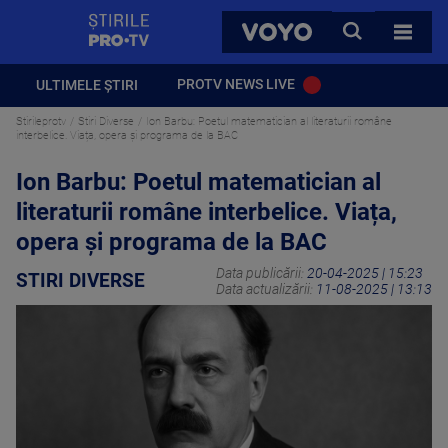
StirilePROTV
CAUTA
VOYO
TOATE 
PROTV NEWS LIVE
ULTIMELE ȘTIRI
Stirileprotv
Stiri Diverse
Ion Barbu: Poetul matematician al literaturii române
interbelice. Viața, opera și programa de la BAC
Ion Barbu: Poetul matematician al
literaturii române interbelice. Viața,
opera și programa de la BAC
Data publicării:
20-04-2025 | 15:23
STIRI DIVERSE
Data actualizării:
11-08-2025 | 13:13