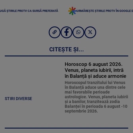
UGĂ ȘTIRILE PROTV CA SURSĂ PREFERATĂ
URMĂREȘTE ȘTIRILE PROTV ÎN GOOGLE 
CITEȘTE ȘI...
Horoscop 6 august 2026.
Venus, planeta iubirii, intră
în Balanță și aduce armonie
Horoscopul tranzitului lui Venus
în Balanță aduce una dintre cele
mai favorabile perioade
astrologice. Venus, planeta iubirii
STIRI DIVERSE
și a banilor, tranzitează zodia
Balanței în perioada 6 august -10
septembrie 2026.