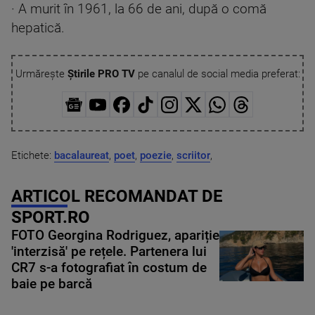
· A murit în 1961, la 66 de ani, după o comă
hepatică.
Urmărește
Știrile PRO TV
pe canalul de social media preferat:
Etichete:
bacalaureat
,
poet
,
poezie
,
scriitor
,
ARTICOL RECOMANDAT DE
SPORT.RO
FOTO Georgina Rodriguez, apariție
'interzisă' pe rețele. Partenera lui
CR7 s-a fotografiat în costum de
baie pe barcă