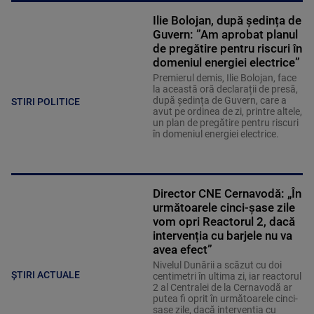
Ilie Bolojan, după ședința de
Guvern: ”Am aprobat planul
de pregătire pentru riscuri în
domeniul energiei electrice”
Premierul demis, Ilie Bolojan, face
la această oră declarații de presă,
după ședința de Guvern, care a
STIRI POLITICE
avut pe ordinea de zi, printre altele,
un plan de pregătire pentru riscuri
în domeniul energiei electrice.
Director CNE Cernavodă: „În
următoarele cinci-șase zile
vom opri Reactorul 2, dacă
intervenția cu barjele nu va
avea efect”
Nivelul Dunării a scăzut cu doi
ȘTIRI ACTUALE
centimetri în ultima zi, iar reactorul
2 al Centralei de la Cernavodă ar
putea fi oprit în următoarele cinci-
șase zile, dacă intervenția cu