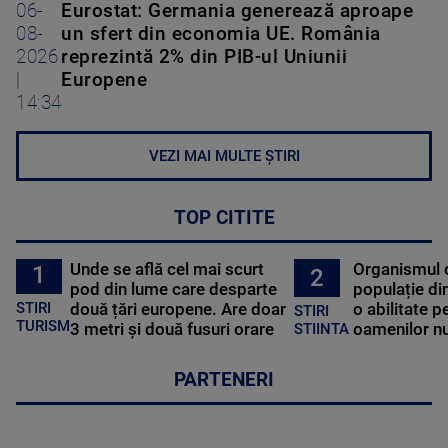
06-
Eurostat: Germania generează aproape
08-
un sfert din economia UE. România
2026
reprezintă 2% din PIB-ul Uniunii
|
Europene
14:34
VEZI MAI MULTE ȘTIRI
TOP CITITE
Unde se află cel mai scurt
Organismul 
1
2
pod din lume care desparte
populație di
STIRI
două țări europene. Are doar
o abilitate p
STIRI
TURISM
3 metri și două fusuri orare
oamenilor nu
STIINTA
PARTENERI