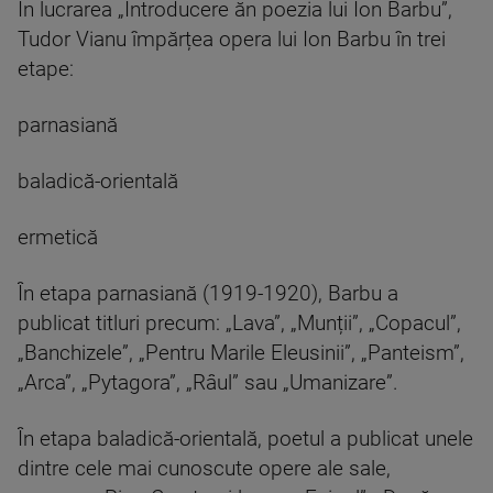
În lucrarea „Introducere ăn poezia lui Ion Barbu”,
Tudor Vianu împărțea opera lui Ion Barbu în trei
etape:
parnasiană
baladică-orientală
ermetică
În etapa parnasiană (1919-1920), Barbu a
publicat titluri precum: „Lava”, „Munții”, „Copacul”,
„Banchizele”, „Pentru Marile Eleusinii”, „Panteism”,
„Arca”, „Pytagora”, „Râul” sau „Umanizare”.
În etapa baladică-orientală, poetul a publicat unele
dintre cele mai cunoscute opere ale sale,