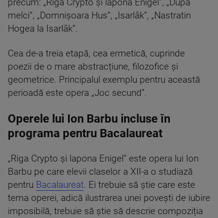
precum: „Riga Crypto și lapona Enigel”, „După
melci”, „Domnișoara Hus”, „Isarlâk”, „Nastratin
Hogea la Isarlâk”.
Cea de-a treia etapă, cea ermetică, cuprinde
poezii de o mare abstracțiune, filozofice și
geometrice. Principalul exemplu pentru această
perioadă este opera „Joc secund”.
Operele lui Ion Barbu incluse în
programa pentru Bacalaureat
„Riga Crypto și lapona Enigel” este opera lui Ion
Barbu pe care elevii claselor a XII-a o studiază
pentru
Bacalaureat
. Ei trebuie să știe care este
tema operei, adică ilustrarea unei povești de iubire
imposibilă, trebuie să știe să descrie compoziția