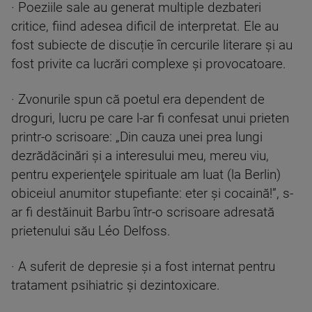
· Poeziile sale au generat multiple dezbateri
critice, fiind adesea dificil de interpretat. Ele au
fost subiecte de discuție în cercurile literare și au
fost privite ca lucrări complexe și provocatoare.
· Zvonurile spun că poetul era dependent de
droguri, lucru pe care l-ar fi confesat unui prieten
printr-o scrisoare: „Din cauza unei prea lungi
dezrădăcinări şi a interesului meu, mereu viu,
pentru experienţele spirituale am luat (la Berlin)
obiceiul anumitor stupefiante: eter şi cocaină!”, s-
ar fi destăinuit Barbu într-o scrisoare adresată
prietenului său Léo Delfoss.
· A suferit de depresie și a fost internat pentru
tratament psihiatric și dezintoxicare.