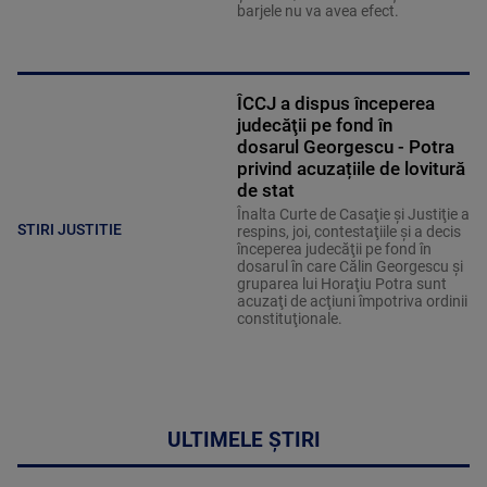
barjele nu va avea efect.
ÎCCJ a dispus începerea
judecăţii pe fond în
dosarul Georgescu - Potra
privind acuzațiile de lovitură
de stat
Înalta Curte de Casaţie şi Justiţie a
STIRI JUSTITIE
respins, joi, contestaţiile şi a decis
începerea judecăţii pe fond în
dosarul în care Călin Georgescu şi
gruparea lui Horaţiu Potra sunt
acuzaţi de acţiuni împotriva ordinii
constituţionale.
ULTIMELE ȘTIRI