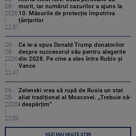
08-
murit, iar numărul cazurilor a ajuns la
2026
10. Măsurile de protecție împotriva
|
țânțarilor
22:51
06-
Ce le-a spus Donald Trump donatorilor
08-
despre succesorul său pentru alegerile
2026
din 2028. Pe cine a ales între Rubio și
|
Vance
22:47
06-
Zelenski vrea să rupă de Rusia un stat
08-
aliat tradițional al Moscovei. „Trebuie să-
2026
i despărțim”
|
22:09
VEZI MAI MULTE ȘTIRI