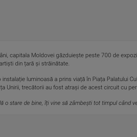
 capitala Moldovei găzduiește peste 700 de expoziții,
iști din țară și străinătate.
 instalație luminoasă a prins viață în Piața Palatului Cul
ața Unirii, trecătorii au fost atrași de acest circuit cu per
dă o stare de bine, îți vine să zâmbești tot timpul când vez