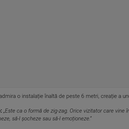
ot admira o instalație înaltă de peste 6 metri, creație a u
:
„Este ca o formă de zig-zag. Orice vizitator care vine 
neze, să-l șocheze sau să-l emoționeze.”