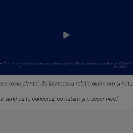
te 10% în prima
Au ratat îmbarcarea, dar au alergat după avion. Două pasagere au ajuns lângă
Lewis Capaldi,
o ...
răsunat pe ...
ce reală plantei. Să întărească relația dintre om și natur
tă simți că te conectezi cu natura și e super nice.”