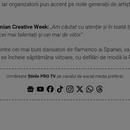
 iar organizatorii pun accent pe noile generații de artiș
anian Creative Week:
„Am căutat cu atenție și în toată ț
ei mai talentați și cei mai de viitor."
intre cei mai buni dansatori de flamenco ai Spaniei, v
se încheie săptămâna viitoare, cu defilări de modă l
Urmărește
Știrile PRO TV
pe canalul de social media preferat: