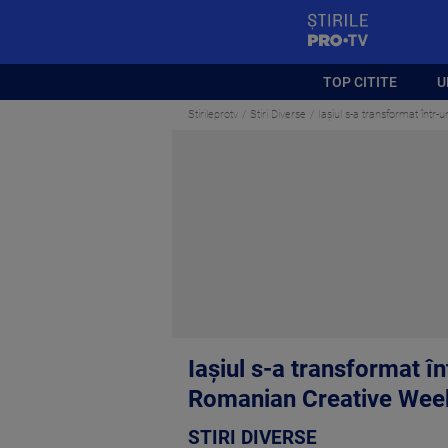
StirilePROTV
TOP CITITE
U
Stirileprotv
Stiri Diverse
Iașiul s-a transformat într-
Iașiul s-a transformat în
Romanian Creative Wee
STIRI DIVERSE