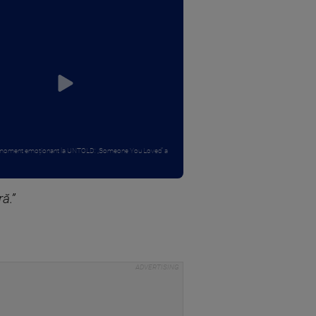
 moment emoționant la UNTOLD: „Someone You Loved” a
ă.”