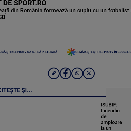
 DE SPORT.RO
ață din România formează un cuplu cu un fotbalist 
CSB
UGĂ ȘTIRILE PROTV CA SURSĂ PREFERATĂ
URMĂREȘTE ȘTIRILE PROTV ÎN GOOGLE 
CITEȘTE ȘI...
ISUBIF:
Incendiu
de
amploare
la un