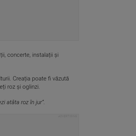
 concerte, instalații și
turii. Creația poate fi văzută
eți roz și oglinzi.
i atâta roz în jur”.