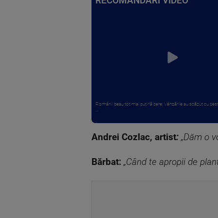
RECOMANDĂRI VIDEO
Românii beau tot mai puțină bere. Vânzările au scăzut cu pes
...
Andrei Cozlac, artist
:
„Dăm o vo
Bărbat:
„Când te apropii de plan