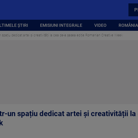
P
LTIMELE ȘTIRI
EMISIUNI INTEGRALE
VIDEO
ROMÂNIA,
un spațiu dedicat artei și creativității la cea de-a șasea ediție Romanian Creative Week
tr-un spațiu dedicat artei și creativității l
k