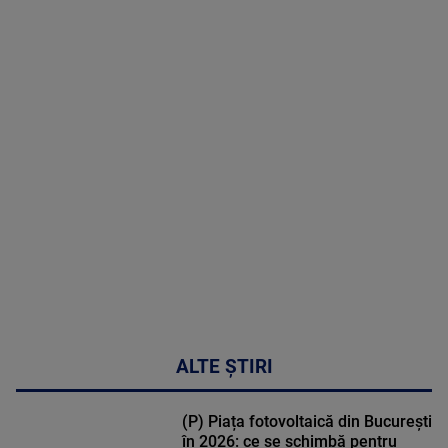
06 August
2026
MAI
MULTE
DETALII
47:43
ALTE ȘTIRI
(P) Piața fotovoltaică din București
în 2026: ce se schimbă pentru