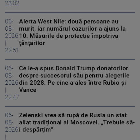
23:02
06-
Alerta West Nile: două persoane au
08-
murit, iar numărul cazurilor a ajuns la
2026
10. Măsurile de protecție împotriva
|
țânțarilor
22:51
06-
Ce le-a spus Donald Trump donatorilor
08-
despre succesorul său pentru alegerile
2026
din 2028. Pe cine a ales între Rubio și
|
Vance
22:47
06-
Zelenski vrea să rupă de Rusia un stat
08-
aliat tradițional al Moscovei. „Trebuie să-
2026
i despărțim”
|