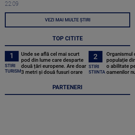
22:09
VEZI MAI MULTE ȘTIRI
TOP CITITE
Unde se află cel mai scurt
Organismul 
1
2
pod din lume care desparte
populație di
STIRI
două țări europene. Are doar
o abilitate p
STIRI
TURISM
3 metri și două fusuri orare
oamenilor nu
STIINTA
PARTENERI