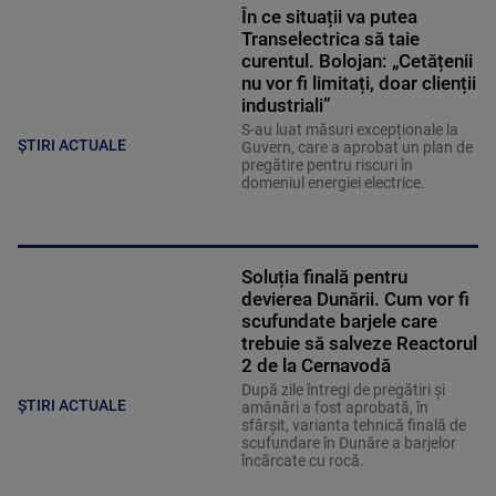
În ce situații va putea
Transelectrica să taie
curentul. Bolojan: „Cetățenii
nu vor fi limitați, doar clienții
industriali”
S-au luat măsuri excepționale la
ȘTIRI ACTUALE
Guvern, care a aprobat un plan de
pregătire pentru riscuri în
domeniul energiei electrice.
Soluția finală pentru
devierea Dunării. Cum vor fi
scufundate barjele care
trebuie să salveze Reactorul
2 de la Cernavodă
După zile întregi de pregătiri și
ȘTIRI ACTUALE
amânări a fost aprobată, în
sfârșit, varianta tehnică finală de
scufundare în Dunăre a barjelor
încărcate cu rocă.