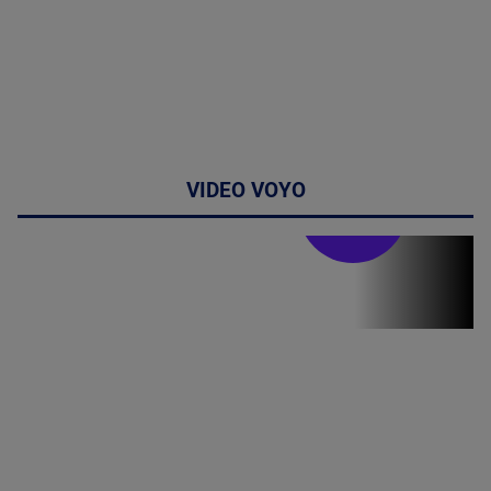
VIDEO VOYO
Stirile PRO TV
Stirile PRO
TV # 19.00 -