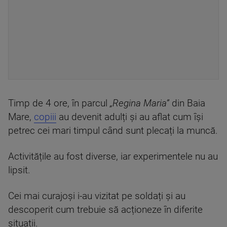
Timp de 4 ore, în parcul
„Regina Maria”
din Baia
Mare,
copiii
au devenit adulți și au aflat cum își
petrec cei mari timpul când sunt plecați la muncă.
Activitățile au fost diverse, iar experimentele nu au
lipsit.
Cei mai curajoși i-au vizitat pe soldați și au
descoperit cum trebuie să acționeze în diferite
situații.