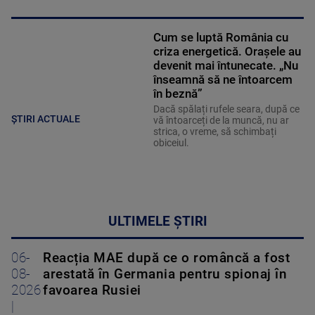
Cum se luptă România cu
criza energetică. Orașele au
devenit mai întunecate. „Nu
înseamnă să ne întoarcem
în beznă”
Dacă spălați rufele seara, după ce
ȘTIRI ACTUALE
vă întoarceți de la muncă, nu ar
strica, o vreme, să schimbați
obiceiul.
ULTIMELE ȘTIRI
06-
Reacția MAE după ce o româncă a fost
08-
arestată în Germania pentru spionaj în
2026
favoarea Rusiei
|