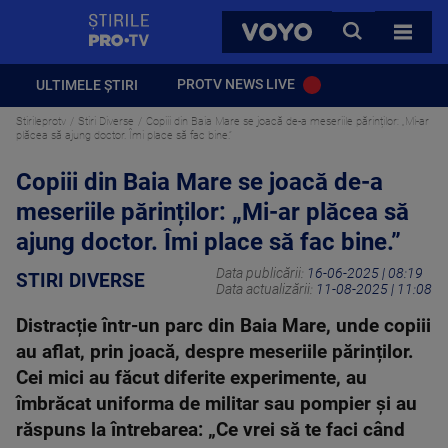
StirilePROTV
CAUTA
VOYO
TOATE 
PROTV NEWS LIVE
ULTIMELE ȘTIRI
Stirileprotv
Stiri Diverse
Copiii din Baia Mare se joacă de-a meseriile părinților: „Mi-ar
plăcea să ajung doctor. Îmi place să fac bine.”
Copiii din Baia Mare se joacă de-a
meseriile părinților: „Mi-ar plăcea să
ajung doctor. Îmi place să fac bine.”
Data publicării:
16-06-2025 | 08:19
STIRI DIVERSE
Data actualizării:
11-08-2025 | 11:08
Distracție într-un parc din Baia Mare, unde copiii
au aflat, prin joacă, despre meseriile părinților.
Cei mici au făcut diferite experimente, au
îmbrăcat uniforma de militar sau pompier și au
răspuns la întrebarea: „Ce vrei să te faci când