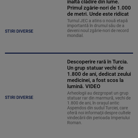
înaltă clădire din lume.
Primul zgârie-nori de 1.000
de metri. Unde este ridicat
Turnul JEC a atins o nouă etapă
importantă în drumul său de a
deveni noul zgârie-nori de record
STIRI DIVERSE
mondial.
Descoperire rară în Turcia.
Un grup statuar vechi de
1.800 de ani, dedicat zeului
medicinei, a fost scos la
lumină. VIDEO
Arheologii au dezgropat un grup
STIRI DIVERSE
statuar rar din marmură, vechi de
1.800 de ani, în oraşul antic
Aspendos din sudul Turciei, care
oferă noi informaţii despre cultele
vindecării din perioada Imperiului
Roman.