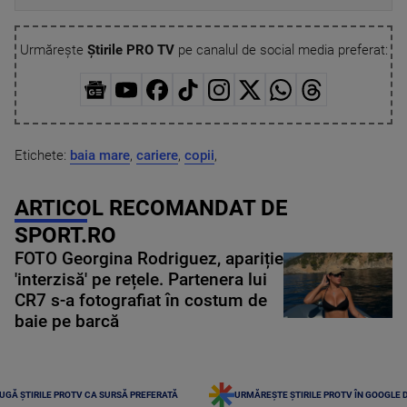
Urmărește
Știrile PRO TV
pe canalul de social media preferat:
Etichete:
baia mare
,
cariere
,
copii
,
ARTICOL RECOMANDAT DE
SPORT.RO
FOTO Georgina Rodriguez, apariție
'interzisă' pe rețele. Partenera lui
CR7 s-a fotografiat în costum de
baie pe barcă
UGĂ ȘTIRILE PROTV CA SURSĂ PREFERATĂ
URMĂREȘTE ȘTIRILE PROTV ÎN GOOGLE 