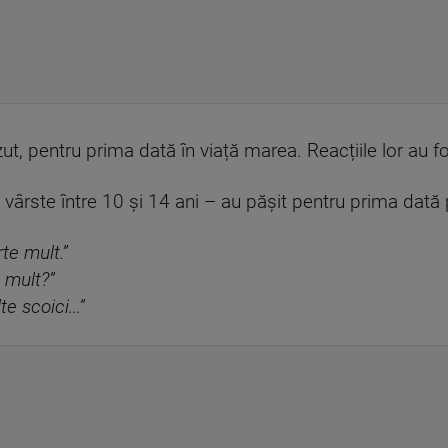
zut, pentru prima dată în viață marea. Reacțiile lor au 
vârste între 10 și 14 ani – au pășit pentru prima dată pe
te mult.”
i mult?”
e scoici...”