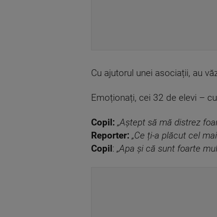
Cu ajutorul unei asociații, au vă
Emoționați, cei 32 de elevi – cu 
Copil:
„Aștept să mă distrez foar
Reporter:
„Ce ți-a plăcut cel ma
Copil
:
„Apa și că sunt foarte mult