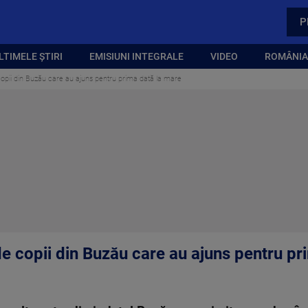
P
LTIMELE ȘTIRI
EMISIUNI INTEGRALE
VIDEO
ROMÂNIA,
 copii din Buzău care au ajuns pentru prima dată la mare
 de copii din Buzău care au ajuns pentru p