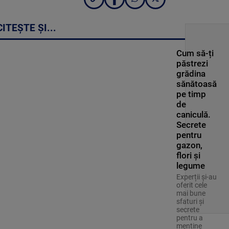
CITEȘTE ȘI...
Cum să-ți
păstrezi
grădina
sănătoasă
pe timp
de
caniculă.
Secrete
pentru
gazon,
flori și
legume
Experții și-au
oferit cele
mai bune
sfaturi și
secrete
pentru a
menține