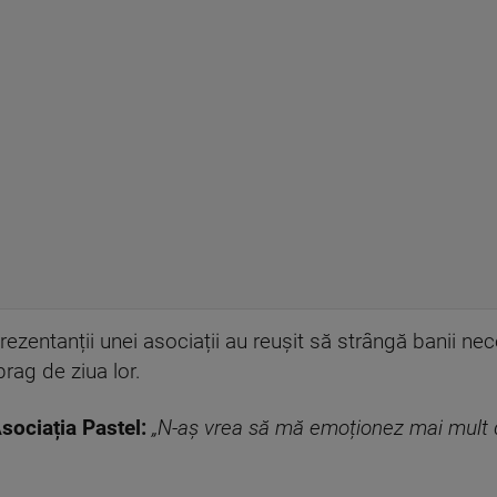
zentanții unei asociații au reușit să strângă banii nece
prag de ziua lor.
ociația Pastel:
„N-aș vrea să mă emoționez mai mult 