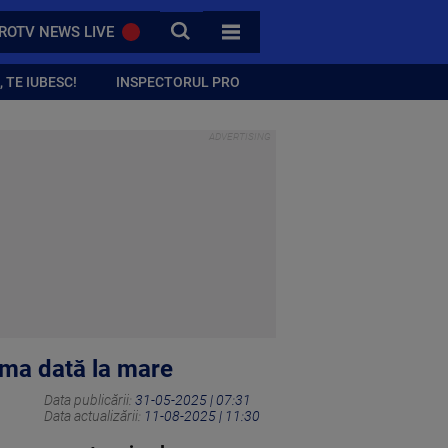
CAUTA
ROTV NEWS LIVE
TOATE CATEGORIILE
 TE IUBESC!
INSPECTORUL PRO
rima dată la mare
Data publicării:
31-05-2025 | 07:31
Data actualizării:
11-08-2025 | 11:30