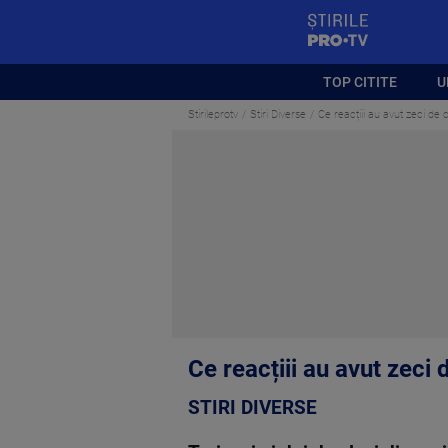
StirilePROTV
TOP CITITE
U
Stirileprotv
Stiri Diverse
Ce reacțiii au avut zeci de
Ce reacțiii au avut zeci
STIRI DIVERSE