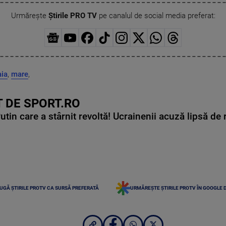
Urmărește
Știrile PRO TV
pe canalul de social media preferat:
ia
,
mare
,
 DE SPORT.RO
in care a stârnit revoltă! Ucrainenii acuză lipsă de r
UGĂ ȘTIRILE PROTV CA SURSĂ PREFERATĂ
URMĂREȘTE ȘTIRILE PROTV ÎN GOOGLE 