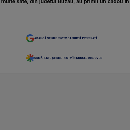
i multe sate, din județul Buzău, au primit un cadou î
ADAUGĂ ȘTIRILE PROTV CA SURSĂ PREFERATĂ
URMĂREȘTE ȘTIRILE PROTV ÎN GOOGLE DISCOVER