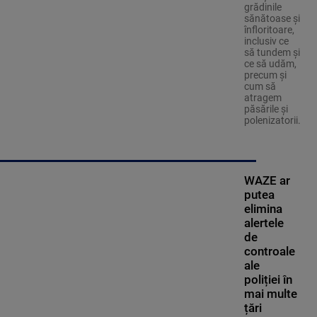
grădinile
sănătoase și
înfloritoare,
inclusiv ce
să tundem și
ce să udăm,
precum și
cum să
atragem
păsările și
polenizatorii.
WAZE ar
putea
elimina
alertele
de
controale
ale
poliției în
mai multe
țări