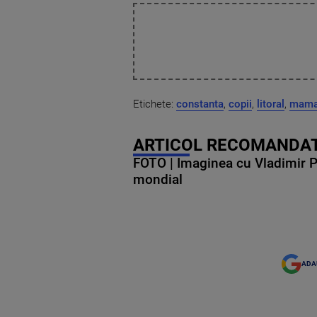
Etichete:
constanta
,
copii
,
litoral
,
mama
ARTICOL RECOMANDAT
FOTO | Imaginea cu Vladimir Put
mondial
ADA