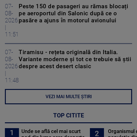
07-
Peste 150 de pasageri au rămas blocați
08-
pe aeroportul din Salonic după ce o
2026
pasăre a ajuns în motorul avionului
|
11:51
07-
Tiramisu - rețeta originală din Italia.
08-
Variante moderne și tot ce trebuie să știi
2026
despre acest desert clasic
|
11:48
VEZI MAI MULTE ȘTIRI
TOP CITITE
Unde se află cel mai scurt
Organismul 
1
2