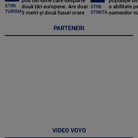
pod din lume care desparte
populație di
STIRI
două țări europene. Are doar
o abilitate p
STIRI
TURISM
3 metri și două fusuri orare
oamenilor nu
STIINTA
PARTENERI
VIDEO VOYO