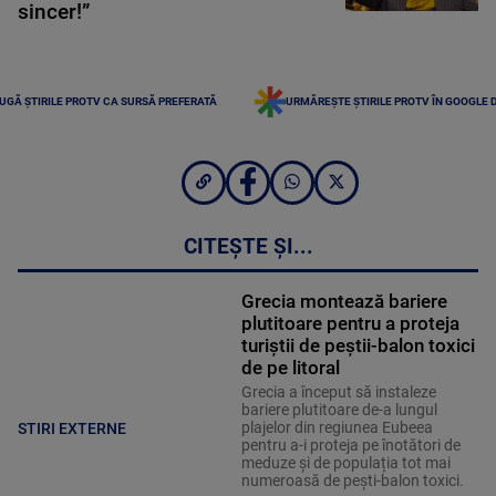
sincer!”
UGĂ ȘTIRILE PROTV CA SURSĂ PREFERATĂ
URMĂREȘTE ȘTIRILE PROTV ÎN GOOGLE 
CITEȘTE ȘI...
Grecia montează bariere
plutitoare pentru a proteja
turiștii de peștii-balon toxici
de pe litoral
Grecia a început să instaleze
bariere plutitoare de-a lungul
plajelor din regiunea Eubeea
STIRI EXTERNE
pentru a-i proteja pe înotători de
meduze și de populația tot mai
numeroasă de pești-balon toxici.