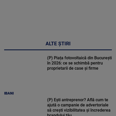
MAI
MULTE
DETALII
17:46
ALTE ȘTIRI
(P) Piața fotovoltaică din București
în 2026: ce se schimbă pentru
proprietarii de case și firme
IBANI
(P) Ești antreprenor? Află cum te
ajută o campanie de advertoriale
să crești vizibilitatea și încrederea
brandului tău