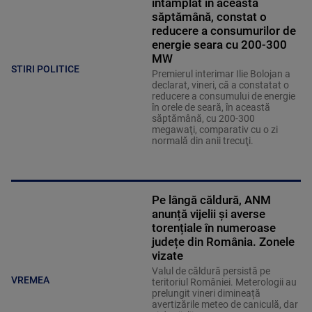
întâmplat în această
săptămână, constat o
reducere a consumurilor de
energie seara cu 200-300
MW
STIRI POLITICE
Premierul interimar Ilie Bolojan a
declarat, vineri, că a constatat o
reducere a consumului de energie
în orele de seară, în această
săptămână, cu 200-300
megawaţi, comparativ cu o zi
normală din anii trecuţi.
Pe lângă căldură, ANM
anunță vijelii și averse
torențiale în numeroase
județe din România. Zonele
vizate
Valul de căldură persistă pe
VREMEA
teritoriul României. Meterologii au
prelungit vineri dimineață
avertizările meteo de caniculă, dar