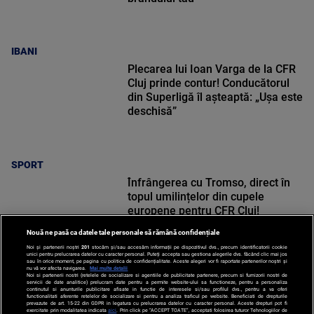
IBANI
Plecarea lui Ioan Varga de la CFR
Cluj prinde contur! Conducătorul
din Superligă îl așteaptă: „Ușa este
deschisă”
SPORT
Înfrângerea cu Tromso, direct în
topul umilințelor din cupele
europene pentru CFR Cluj!
Nouă ne pasă ca datele tale personale să rămână confidențiale
Noi și partenerii noștri
201
stocăm și/sau accesăm informații pe dispozitivul dvs., precum identificatorii cookie
unici pentru prelucrarea datelor cu caracter personal. Puteți accepta sau gestiona alegerile dvs. făcând clic mai jos
sau în orice moment, pe pagina cu politica de confidențialitate. Aceste alegeri vor fi raportate partenerilor noștri și
nu vă vor afecta navigarea.
Mai multe detalii
Noi si partenerii nostri (retelele de socializare si agentiile de publicitate partenere, precum si furnizorii nostri de
SPORT
servicii de date analitice) prelucram date pentru a permite website-ului sa functioneze, pentru a personaliza
continutul si anunturile publicitare afisate in functie de interesele si/sau profilul dvs., pentru a va oferi
functionalitati aferente retelelor de socializare si pentru a analiza traficul pe website. Beneficiati de drepturile
prevazute de art. 15-22 din GDPR in legatura cu prelucrarea datelor cu caracter personal. Aceste drepturi pot fi
exercitate prin modalitatea indicata
aici
. Prin click pe “ACCEPT TOATE”, acceptati folosirea tuturor Tehnologiilor de