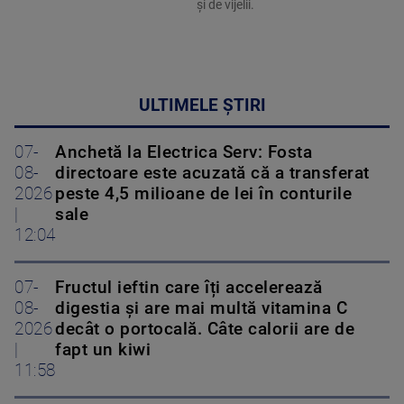
și de vijelii.
ULTIMELE ȘTIRI
07-
Anchetă la Electrica Serv: Fosta
08-
directoare este acuzată că a transferat
2026
peste 4,5 milioane de lei în conturile
|
sale
12:04
07-
Fructul ieftin care îți accelerează
08-
digestia și are mai multă vitamina C
2026
decât o portocală. Câte calorii are de
|
fapt un kiwi
11:58