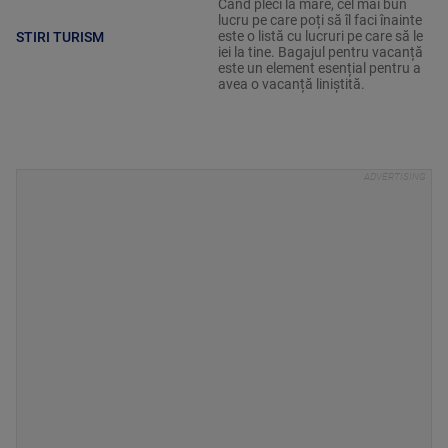
Când pleci la mare, cel mai bun
lucru pe care poți să îl faci înainte
este o listă cu lucruri pe care să le
STIRI TURISM
iei la tine. Bagajul pentru vacanță
este un element esențial pentru a
avea o vacanță liniștită.