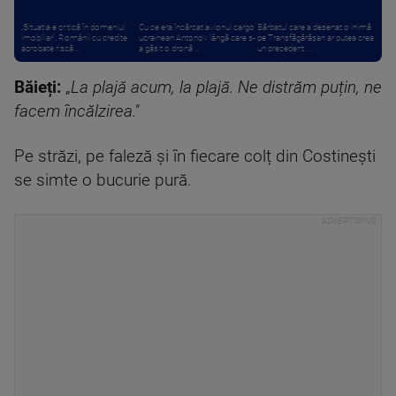
„Situația e critică în domeniul
Cu ce era încărcat avionul cargo
Bărbatul care a desenat o inimă
imobiliar”. Românii cu credite
ucrainean Antonov lângă care s-
pe Transfăgărășan ar putea crea
aprobate riscă ...
a găsit o dronă ...
un precedent. ...
Băieți:
„
La plajă acum, la plajă. Ne distrăm puțin, ne
facem încălzirea."
Pe străzi, pe faleză și în fiecare colț din Costinești
se simte o bucurie pură.