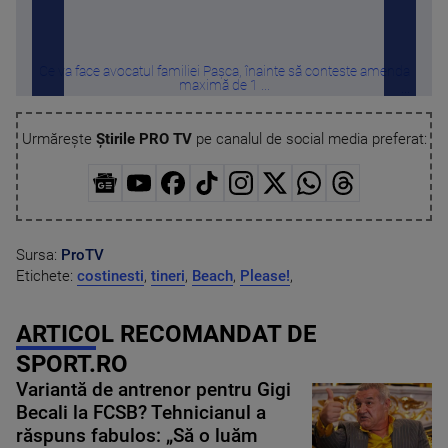
Ce va face avocatul familiei Pașca, înainte să conteste amenda
La 
maximă de 1 ...
Urmărește
Știrile PRO TV
pe canalul de social media preferat:
Sursa:
ProTV
Etichete:
costinesti
,
tineri
,
Beach
,
Please!
,
ARTICOL RECOMANDAT DE
SPORT.RO
Variantă de antrenor pentru Gigi
Becali la FCSB? Tehnicianul a
răspuns fabulos: „Să o luăm