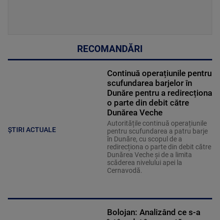
RECOMANDĂRI
Continuă operațiunile pentru
scufundarea barjelor în
Dunăre pentru a redirecționa
o parte din debit către
Dunărea Veche
Autoritățile continuă operațiunile
ȘTIRI ACTUALE
pentru scufundarea a patru barje
în Dunăre, cu scopul de a
redirecționa o parte din debit către
Dunărea Veche și de a limita
scăderea nivelului apei la
Cernavodă.
Bolojan: Analizând ce s-a