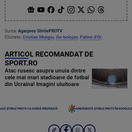
Sursa:
Agerpres
StirilePROTV
Etichete:
Cristian Mungiu
,
ilie bolojan
,
Palme d'Or
,
ARTICOL RECOMANDAT DE
SPORT.RO
Atac rusesc asupra unuia dintre
cele mai mari stadioane de fotbal
din Ucraina! Imagini uluitoare
UGĂ ȘTIRILE PROTV CA SURSĂ PREFERATĂ
URMĂREȘTE ȘTIRILE PROTV ÎN GOOGLE 