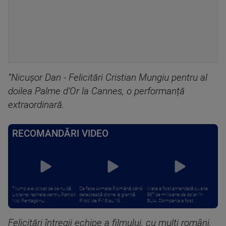
”Nicușor Dan - Felicitări Cristian Mungiu pentru al
doilea Palme d’Or la Cannes, o performanță
extraordinară.
RECOMANDĂRI VIDEO
Trump a explicat de ce nu dă
Ce face Armata Română când
Meta a fost amendată cu alte
Ucrainei rachete pentru Patriot:
detectează drone la graniță.
567 de milioane de dolari în
Nici Pentagonul ...
Piloții de F-16 au 15 ...
SUA. Compania a fost ...
Felicitări întregii echipe a filmului, cu mulți români,