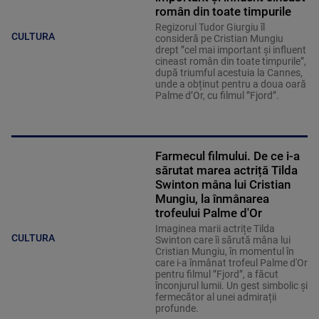
român din toate timpurile
Regizorul Tudor Giurgiu îl
CULTURA
consideră pe Cristian Mungiu
drept ”cel mai important și influent
cineast român din toate timpurile”,
după triumful acestuia la Cannes,
unde a obținut pentru a doua oară
Palme d’Or, cu filmul ”Fjord”.
Farmecul filmului. De ce i-a
sărutat marea actriță Tilda
Swinton mâna lui Cristian
Mungiu, la înmânarea
trofeului Palme d'Or
Imaginea marii actrițe Tilda
CULTURA
Swinton care îi sărută mâna lui
Cristian Mungiu, în momentul în
care i-a înmânat trofeul Palme d'Or
pentru filmul ”Fjord”, a făcut
înconjurul lumii. Un gest simbolic și
fermecător al unei admirații
profunde.