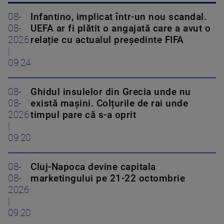
08-
Infantino, implicat într-un nou scandal.
08-
UEFA ar fi plătit o angajată care a avut o
2026
relație cu actualul președinte FIFA
|
09:24
08-
Ghidul insulelor din Grecia unde nu
08-
există mașini. Colțurile de rai unde
2026
timpul pare că s-a oprit
|
09:20
08-
Cluj-Napoca devine capitala
08-
marketingului pe 21-22 octombrie
2026
|
09:20