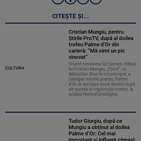
CITEȘTE ȘI...
Cristian Mungiu, pentru
Știrile ProTV, după al doilea
trofeu Palme d'Or din
carieră: ”Mă simt un pic
vinovat”
Triumf românesc la Cannes. Filmul
CULTURA
lui Cristian Mungiu, „Fjord”, cu
Sebastian Stan în rol principal, a
câștigat marele premiu, Palme
d'Or, la aproape două decenii după
alt succes al regizorului nostru, la
același festival prestigios.
Tudor Giurgiu, după ce
Mungiu a obținut al doilea
Palme d’Or: Cel mai
important şi influent cineast