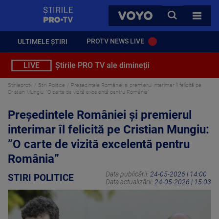
StirilePROTV
CAUTA
VOYO
TOATE 
PROTV NEWS LIVE
ULTIMELE ȘTIRI
LIVE
Știrile PRO TV ale dimineții
Stirileprotv
Stiri Politice
Președintele României și premierul interimar îl felicită pe
Cristian Mungiu: ”O carte de vizită excelentă pentru România”
Președintele României și premierul
interimar îl felicită pe Cristian Mungiu:
”O carte de vizită excelentă pentru
România”
Data publicării:
24-05-2026 | 14:00
STIRI POLITICE
Data actualizării:
24-05-2026 | 15:03