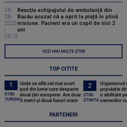
08-
Reacția echipajului de ambulanță din
08-
Bacău acuzat că a oprit la piață în plină
2026
misiune. Pacient era un copil de nici 2
|
ani
09:13
VEZI MAI MULTE ȘTIRI
TOP CITITE
Unde se află cel mai scurt
Organismul 
1
2
pod din lume care desparte
populație di
STIRI
două țări europene. Are doar
o abilitate p
STIRI
TURISM
3 metri și două fusuri orare
oamenilor nu
STIINTA
PARTENERI