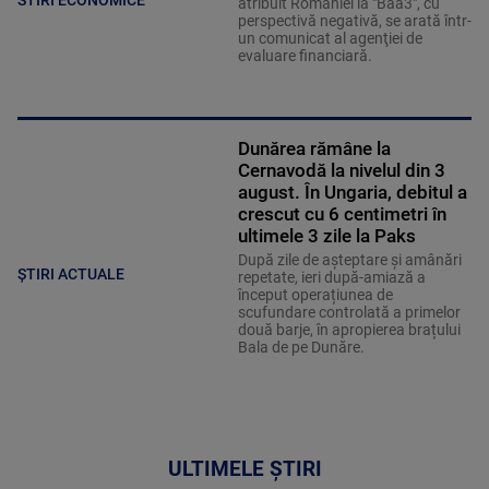
STIRI ECONOMICE
atribuit României la "Baa3", cu
perspectivă negativă, se arată într-
un comunicat al agenţiei de
evaluare financiară.
Dunărea rămâne la
Cernavodă la nivelul din 3
august. În Ungaria, debitul a
crescut cu 6 centimetri în
ultimele 3 zile la Paks
După zile de așteptare și amânări
ȘTIRI ACTUALE
repetate, ieri după-amiază a
început operațiunea de
scufundare controlată a primelor
două barje, în apropierea brațului
Bala de pe Dunăre.
ULTIMELE ȘTIRI