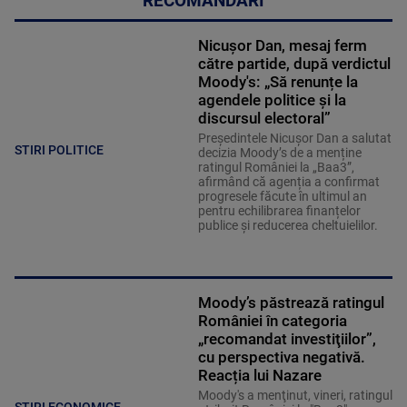
RECOMANDĂRI
Nicușor Dan, mesaj ferm
către partide, după verdictul
Moody's: „Să renunțe la
agendele politice şi la
discursul electoral”
Președintele Nicușor Dan a salutat
STIRI POLITICE
decizia Moody’s de a menține
ratingul României la „Baa3”,
afirmând că agenția a confirmat
progresele făcute în ultimul an
pentru echilibrarea finanțelor
publice și reducerea cheltuielilor.
Moody’s păstrează ratingul
României în categoria
„recomandat investiţiilor”,
cu perspectiva negativă.
Reacția lui Nazare
Moody's a menţinut, vineri, ratingul