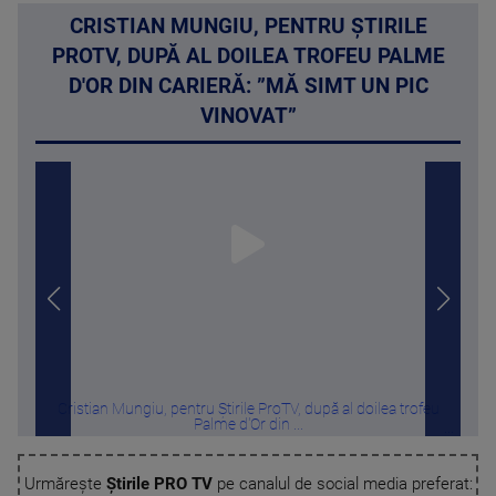
CRISTIAN MUNGIU, PENTRU ȘTIRILE
PROTV, DUPĂ AL DOILEA TROFEU PALME
D'OR DIN CARIERĂ: ”MĂ SIMT UN PIC
VINOVAT”
Cristian Mungiu, pentru Știrile ProTV, după al doilea trofeu
Tru
Palme d'Or din ...
Urmărește
Știrile PRO TV
pe canalul de social media preferat: