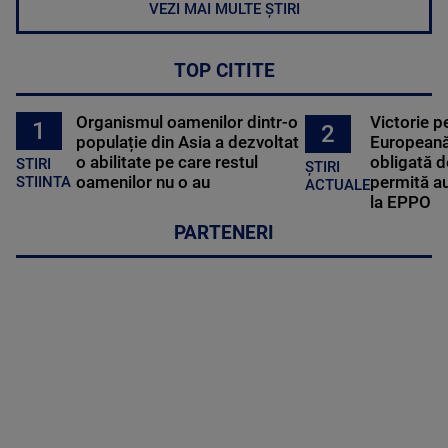
VEZI MAI MULTE ȘTIRI
TOP CITITE
Organismul oamenilor dintr-o
Victorie p
1
2
populație din Asia a dezvoltat
Europeană
o abilitate pe care restul
obligată d
STIRI
ȘTIRI
oamenilor nu o au
permită au
STIINTA
ACTUALE
la EPPO
PARTENERI