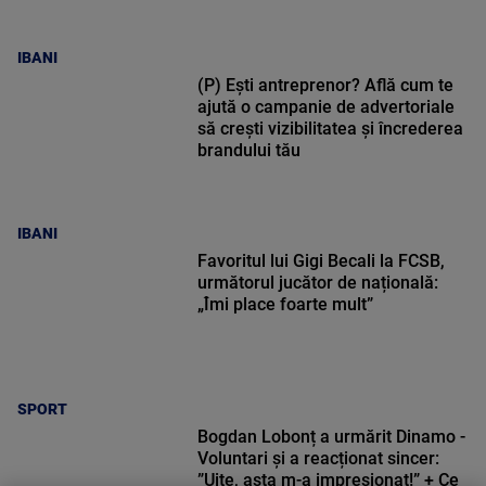
IBANI
(P) Ești antreprenor? Află cum te
ajută o campanie de advertoriale
să crești vizibilitatea și încrederea
brandului tău
IBANI
Favoritul lui Gigi Becali la FCSB,
următorul jucător de națională:
„Îmi place foarte mult”
SPORT
Bogdan Lobonț a urmărit Dinamo -
Voluntari și a reacționat sincer:
”Uite, asta m-a impresionat!” + Ce