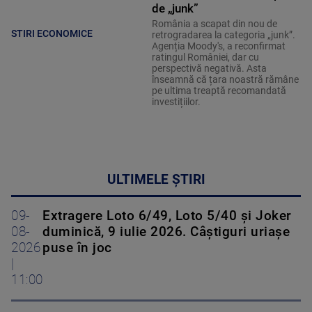
de „junk”
România a scapat din nou de
STIRI ECONOMICE
retrogradarea la categoria „junk”.
Agenția Moody's, a reconfirmat
ratingul României, dar cu
perspectivă negativă. Asta
înseamnă că țara noastră rămâne
pe ultima treaptă recomandată
investițiilor.
ULTIMELE ȘTIRI
09-
Extragere Loto 6/49, Loto 5/40 și Joker
08-
duminică, 9 iulie 2026. Câștiguri uriașe
2026
puse în joc
|
11:00