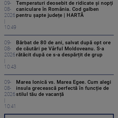
09-
Temperaturi deosebit de ridicate și nopți
08-
caniculare în România. Cod galben
2026
pentru șapte județe | HARTĂ
|
10:49
09-
Bărbat de 80 de ani, salvat după opt ore
08-
de căutări pe Vârful Moldoveanu. S-a
2026
rătăcit după ce s-a despărțit de grup
|
10:43
09-
Marea Ionică vs. Marea Egee. Cum alegi
08-
insula grecească perfectă în funcție de
2026
stilul tău de vacanță
|
10:41