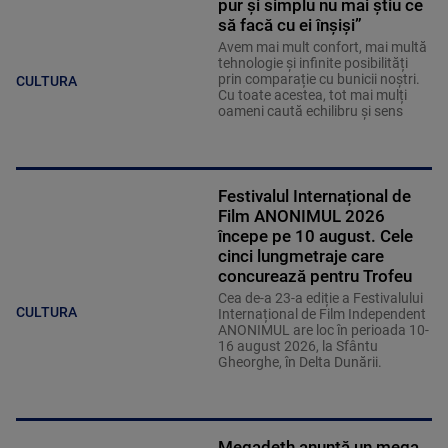
pur și simplu nu mai știu ce
să facă cu ei înșiși”
Avem mai mult confort, mai multă
tehnologie și infinite posibilități
prin comparație cu bunicii noștri.
CULTURA
Cu toate acestea, tot mai mulți
oameni caută echilibru și sens
Festivalul Internațional de
Film ANONIMUL 2026
începe pe 10 august. Cele
cinci lungmetraje care
concurează pentru Trofeu
Cea de-a 23-a ediție a Festivalului
CULTURA
Internațional de Film Independent
ANONIMUL are loc în perioada 10-
16 august 2026, la Sfântu
Gheorghe, în Delta Dunării.
Megadeth anunță un mega