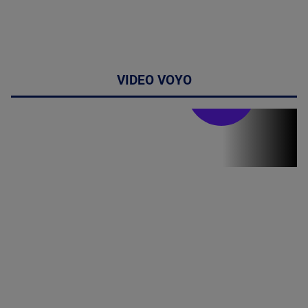
VIDEO VOYO
Stirile PRO TV
Stirile PRO
TV # 19.00 -
8 August
2026