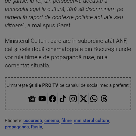
de șanse, la fel, din perspectiva aceasta a
accesului egal la cultură, fără să discriminam pe
nimeni în raport de contexte politice actuale sau
viitoare
”, a mai spus Garet.
Ministerul Culturii, care are în subordine atât ANF,
cât și cele două cinematografe din București unde
vor rula filmele de propagandă ruse, nu a
comentat situația.
Urmărește
Știrile PRO TV
pe canalul de social media preferat:
Etichete:
bucuresti
,
cinema
,
filme
,
ministerul culturii
,
propaganda
,
Rusia
,