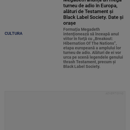
turneu de adio în Europa,
alături de Testament și
Black Label Society. Date și
orașe
Formaţia Megadeth
CULTURA
intenţionează să înceapă anul
viitor în forţă cu „Breakout:
Hibernation Of The Nations”,
etapa europeană a amplului lor
turneu de adio. Alături de ei vor
urca pe scenă legendele genului
thrash Testament, precum şi
Black Label Society.