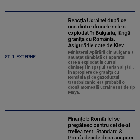
Reacția Ucrainei după ce
una dintre dronele sale a
explodat în Bulgaria, lângă
granița cu România.
Asigurările date de Kiev
Ministerul Apărării din Bulgaria a
STIRI EXTERNE
anunţat sâmbătă că aparatul
care a explodat în cursul
dimineţii în spaţiul aerian al ţării,
în apropiere de graniţa cu
România şi de gazoductul
transbalcanic, era probabil o
dronă momeală ucraineană de tip
Maya.
Finanțele României se
pregătesc pentru cel de-al
treilea test. Standard &
Poor’s decide dacă scapăm