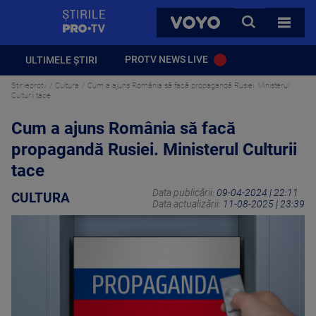
StirilePROTV
CAUTA
VOYO
TOATE 
PROTV NEWS LIVE
ULTIMELE ȘTIRI
Stirileprotv
Cultura
Cum a ajuns România să facă propagandă Rusiei. Ministerul
Culturii tace
Cum a ajuns România să facă
propagandă Rusiei. Ministerul Culturii
tace
Data publicării:
09-04-2024 | 22:11
CULTURA
Data actualizării:
11-08-2025 | 23:39