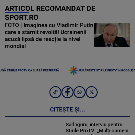
ARTICOL RECOMANDAT DE
SPORT.RO
FOTO | Imaginea cu Vladimir Putin
care a stârnit revoltă! Ucrainenii
acuză lipsă de reacție la nivel
mondial
UGĂ ȘTIRILE PROTV CA SURSĂ PREFERATĂ
URMĂREȘTE ȘTIRILE PROTV ÎN GOOGLE 
CITEȘTE ȘI...
Sadhguru, interviu pentru
Știrile ProTV: „Mulți oameni