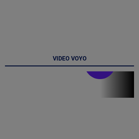
VIDEO VOYO
Stirile PRO TV
Stirile PRO
TV # 07.00 -