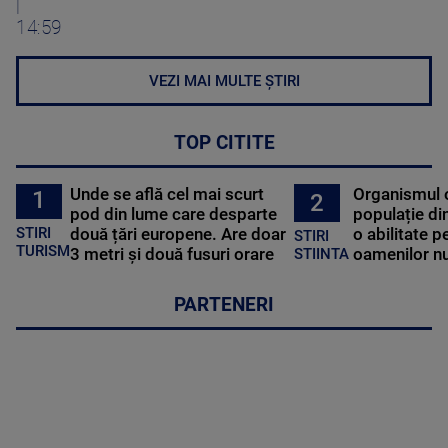
|
14:59
VEZI MAI MULTE ȘTIRI
TOP CITITE
Unde se află cel mai scurt
Organismul 
1
2
pod din lume care desparte
populație di
STIRI
două țări europene. Are doar
o abilitate p
STIRI
TURISM
3 metri și două fusuri orare
oamenilor nu
STIINTA
PARTENERI