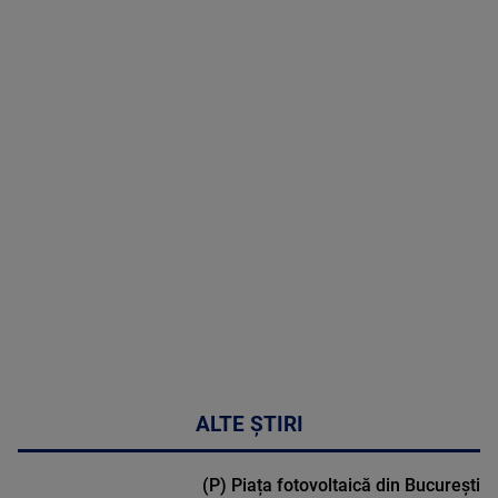
08 August
2026
MAI
MULTE
DETALII
02:32:45
ALTE ȘTIRI
(P) Piața fotovoltaică din București