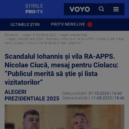
StirilePROTV
CAUTA
VOYO
TOATE 
PROTV NEWS LIVE
ULTIMELE ȘTIRI
Stirileprotv
Alegeri în România 2024
Alegeri prezidentiale
Alegeri prezidentiale 2025
Scandalul Iohannis și vila RA-APPS. Nicolae Ciucă, mesaj
pentru Ciolacu: ”Publicul merită să știe și lista vizitatorilor”
Scandalul Iohannis și vila RA-APPS.
Nicolae Ciucă, mesaj pentru Ciolacu:
”Publicul merită să știe și lista
vizitatorilor”
ALEGERI
Data publicării:
31-10-2024 | 14:40
PREZIDENTIALE 2025
Data actualizării:
11-08-2025 | 18:46