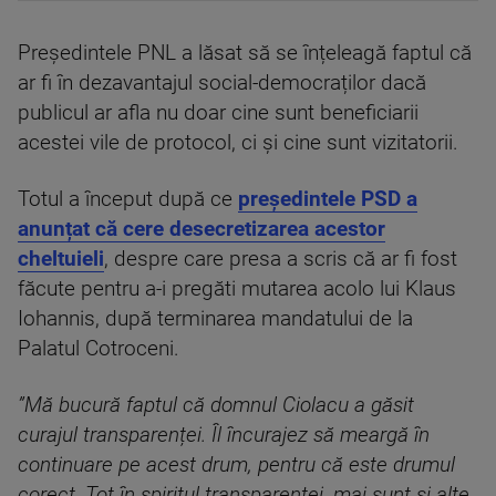
Președintele PNL a lăsat să se înțeleagă faptul că
ar fi în dezavantajul social-democraților dacă
publicul ar afla nu doar cine sunt beneficiarii
acestei vile de protocol, ci și cine sunt vizitatorii.
Totul a început după ce
președintele PSD a
anunțat că cere desecretizarea acestor
cheltuieli
, despre care presa a scris că ar fi fost
făcute pentru a-i pregăti mutarea acolo lui Klaus
Iohannis, după terminarea mandatului de la
Palatul Cotroceni.
”Mă bucură faptul că domnul Ciolacu a găsit
curajul transparenței. Îl încurajez să meargă în
continuare pe acest drum, pentru că este drumul
corect. Tot în spiritul transparenței, mai sunt și alte