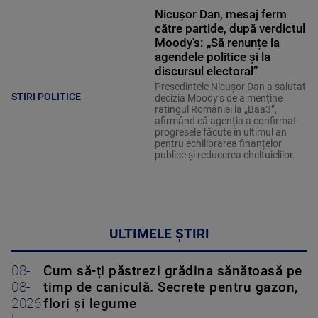
Nicușor Dan, mesaj ferm
către partide, după verdictul
Moody's: „Să renunțe la
agendele politice şi la
discursul electoral”
Președintele Nicușor Dan a salutat
STIRI POLITICE
decizia Moody’s de a menține
ratingul României la „Baa3”,
afirmând că agenția a confirmat
progresele făcute în ultimul an
pentru echilibrarea finanțelor
publice și reducerea cheltuielilor.
ULTIMELE ȘTIRI
08-
Cum să-ți păstrezi grădina sănătoasă pe
08-
timp de caniculă. Secrete pentru gazon,
2026
flori și legume