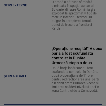
O dronă a pătruns sâmbătă
STIRI EXTERNE
dimineața în spațiul aerian al
Bulgariei dinspre România și a
explodat la aproximativ 100 de
metri în interiorul teritoriului
bulgar, în apropierea fostului
punct de trecere a frontierei
Kardam.
„Operațiune reușită!” A doua
barjă a fost scufundată
controlat în Dunăre.
Urmează etapa a doua
Două barje încărcate au fost
scufundate controlat în Dunăre,
după o operațiune de 11 ore,
ȘTIRI ACTUALE
pentru redirecționarea unei părți
din debit către Dunărea Veche și
limitarea scăderii nivelului apei în
zona Centralei de la Cernavodă.