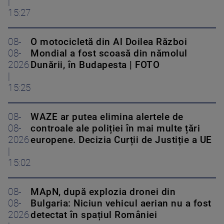
|
15:27
08-
O motocicletă din Al Doilea Război
08-
Mondial a fost scoasă din nămolul
2026
Dunării, în Budapesta | FOTO
|
15:25
08-
WAZE ar putea elimina alertele de
08-
controale ale poliției în mai multe țări
2026
europene. Decizia Curții de Justiție a UE
|
15:02
08-
MApN, după explozia dronei din
08-
Bulgaria: Niciun vehicul aerian nu a fost
2026
detectat în spațiul României