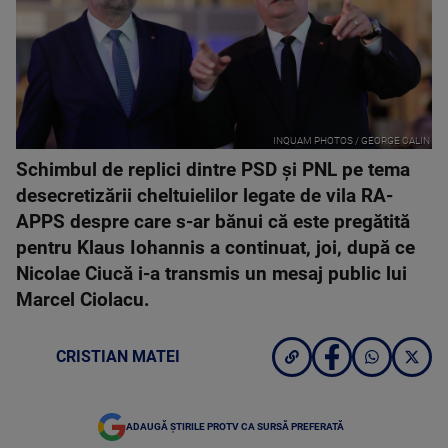
INQUAM PHOTOS / GEORGE CALIN
Schimbul de replici dintre PSD și PNL pe tema
desecretizării cheltuielilor legate de vila RA-
APPS despre care s-ar bănui că este pregătită
pentru Klaus Iohannis a continuat, joi, după ce
Nicolae Ciucă i-a transmis un mesaj public lui
Marcel Ciolacu.
CRISTIAN MATEI
ADAUGĂ ȘTIRILE PROTV CA SURSĂ PREFERATĂ