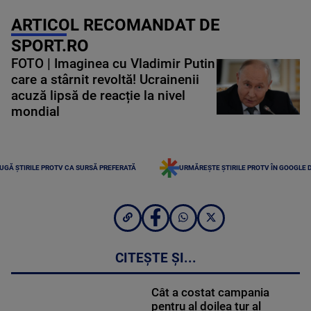
ARTICOL RECOMANDAT DE
SPORT.RO
FOTO | Imaginea cu Vladimir Putin
care a stârnit revoltă! Ucrainenii
acuză lipsă de reacție la nivel
mondial
UGĂ ȘTIRILE PROTV CA SURSĂ PREFERATĂ
URMĂREȘTE ȘTIRILE PROTV ÎN GOOGLE 
CITEȘTE ȘI...
Cât a costat campania
pentru al doilea tur al