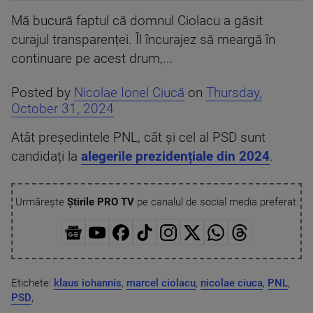
Mă bucură faptul că domnul Ciolacu a găsit
curajul transparenței. Îl încurajez să meargă în
continuare pe acest drum,...
Posted by
Nicolae Ionel Ciucă
on
Thursday,
October 31, 2024
Atât președintele PNL, cât și cel al PSD sunt
candidați la
alegerile prezidențiale din 2024
.
Urmărește
Știrile PRO TV
pe canalul de social media preferat:
Etichete:
klaus iohannis
,
marcel ciolacu
,
nicolae ciuca
,
PNL
,
PSD
,