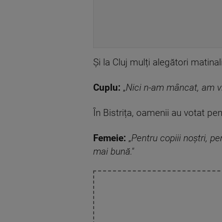
Și la Cluj mulți alegători matinal
Cuplu:
„
Nici n-am mâncat, am vr
În Bistrița, oamenii au votat pent
Femeie:
„
Pentru copiii noștri, p
mai bună."