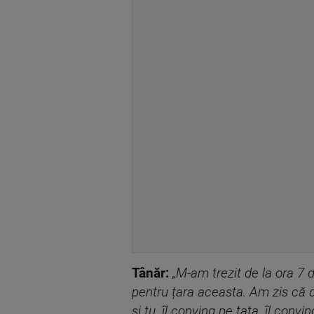
Tânăr:
„M-am trezit de la ora 7 
pentru țara aceasta. Am zis că d
și tu, îl conving pe tata, îl convi