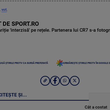
,
vot
,
 DE SPORT.RO
ie 'interzisă' pe rețele. Partenera lui CR7 s-a fotog
UGĂ ȘTIRILE PROTV CA SURSĂ PREFERATĂ
URMĂREȘTE ȘTIRILE PROTV ÎN GOOGLE 
CITEȘTE ȘI...
Cât a costat