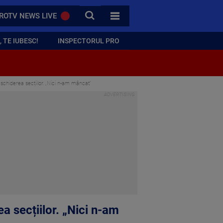
CAUTA
ROTV NEWS LIVE
TOATE CATEGORIILE
 TE IUBESC!
INSPECTORUL PRO
schiderea secțiilor. „Nici n-am mâncat”
a secțiilor. „Nici n-am