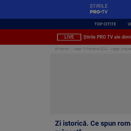
StirilePROTV
TOP CITITE
U
LIVE
Știrile PRO TV ale dimi
Stirileprotv
Alegeri în România 2024
Alegeri prezide
Zi istorică. Ce spun rom