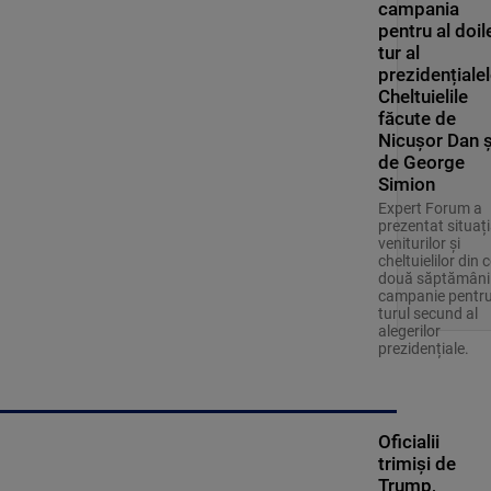
campania
pentru al doil
tur al
prezidențialel
Cheltuielile
făcute de
Nicușor Dan ș
de George
Simion
Expert Forum a
prezentat situaț
veniturilor și
cheltuielilor din c
două săptămâni
campanie pentr
turul secund al
alegerilor
prezidențiale.
Oficialii
trimiși de
Trump,