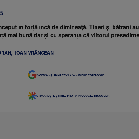
25
început în forță încă de dimineață. Tineri și bătrâni au
ă mai bună dar și cu speranța că viitorul președinte 
ORAN
,
IOAN VRÂNCEAN
ADAUGĂ ȘTIRILE PROTV CA SURSĂ PREFERATĂ
URMĂREȘTE ȘTIRILE PROTV ÎN GOOGLE DISCOVER