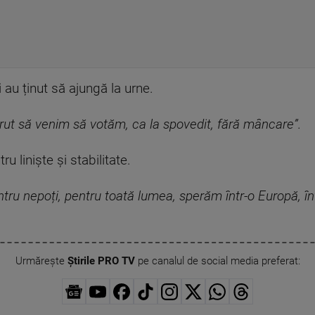
i au ținut să ajungă la urne.
ut să venim să votăm, ca la spovedit, fără mâncare”.
ru liniște și stabilitate.
entru nepoți, pentru toată lumea, sperăm într-o Europă, 
Urmărește
Știrile PRO TV
pe canalul de social media preferat: