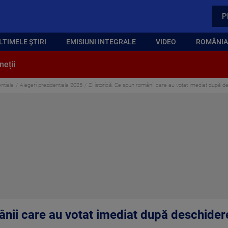
P
LTIMELE ȘTIRI
EMISIUNI INTEGRALE
VIDEO
ROMÂNIA,
neții
ntiale
Alegeri prezidentiale 2025
Zi istorică. Ce spun românii care au votat imediat după de
ânii care au votat imediat după deschidere