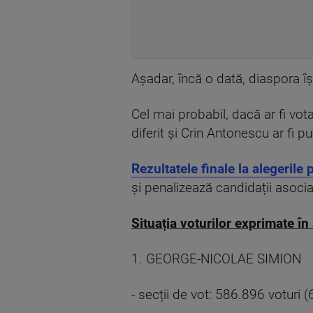
Așadar, încă o dată, diaspora își
Cel mai probabil, dacă ar fi votat
diferit și Crin Antonescu ar fi put
Rezultatele finale la alegerile
și penalizează candidații asociaț
Situația voturilor exprimate în 
1. GEORGE-NICOLAE SIMION
- secții de vot: 586.896 voturi 