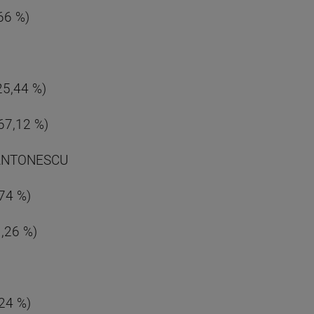
,66 %)
(25,44 %)
(67,12 %)
 ANTONESCU
,74 %)
1,26 %)
,24 %)