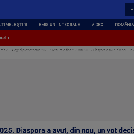
P
LTIMELE ȘTIRI
EMISIUNI INTEGRALE
VIDEO
ROMÂNIA,
neții
ntiale
Alegeri prezidentiale 2025
Rezultate finale, 4 mai 2025. Diaspora a avut, din nou, un v
025. Diaspora a avut, din nou, un vot decis