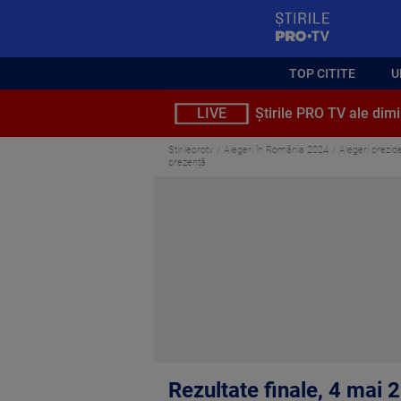
StirilePROTV
TOP CITITE
U
LIVE
Știrile PRO TV ale dimi
Stirileprotv
Alegeri în România 2024
Alegeri prezide
prezență
Rezultate finale, 4 mai 2