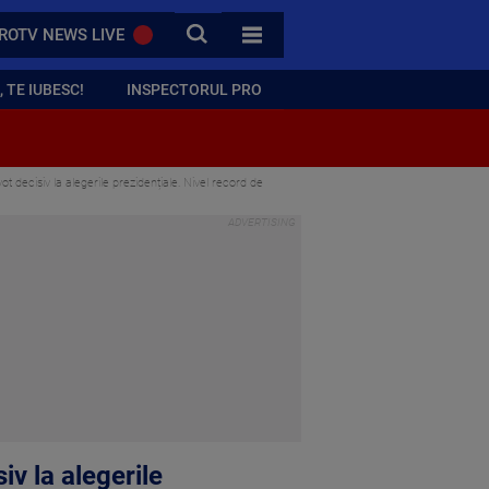
CAUTA
ROTV NEWS LIVE
TOATE CATEGORIILE
 TE IUBESC!
INSPECTORUL PRO
ot decisiv la alegerile prezidențiale. Nivel record de
iv la alegerile