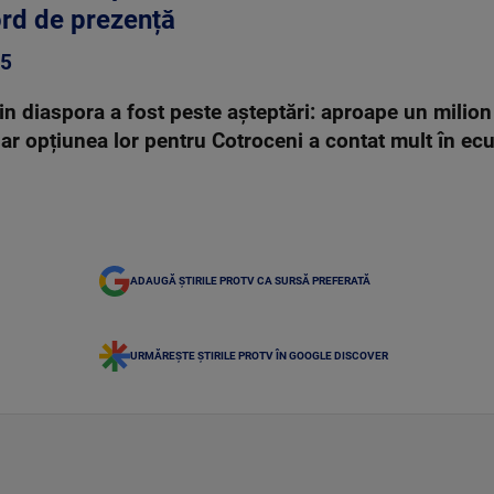
ord de prezență
25
in diaspora a fost peste așteptări: aproape un milion 
 iar opțiunea lor pentru Cotroceni a contat mult în ecu
ADAUGĂ ȘTIRILE PROTV CA SURSĂ PREFERATĂ
URMĂREȘTE ȘTIRILE PROTV ÎN GOOGLE DISCOVER