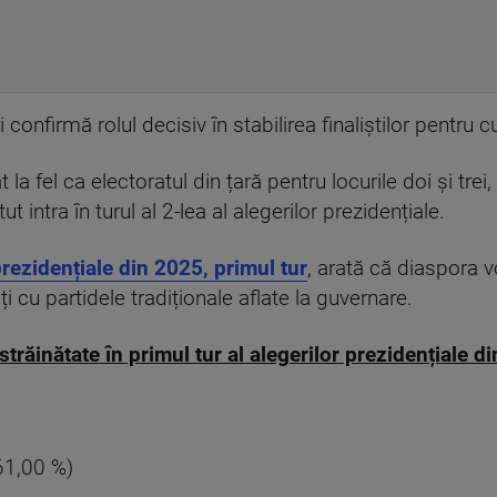
 confirmă rolul decisiv în stabilirea finaliștilor pentru c
 la fel ca electoratul din țară pentru locurile doi și trei
ut intra în turul al 2-lea al alegerilor prezidențiale.
 prezidențiale din 2025, primul tur
, arată că diaspora 
i cu partidele tradiționale aflate la guvernare.
străinătate în primul tur al alegerilor prezidențiale d
(61,00 %)