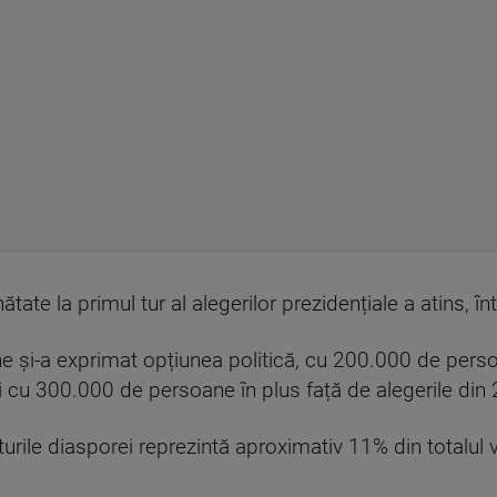
tate la primul tur al alegerilor prezidențiale a atins, în
și-a exprimat opțiunea politică, cu 200.000 de persoan
i cu 300.000 de persoane în plus față de alegerile din
urile diasporei reprezintă aproximativ 11% din totalul 