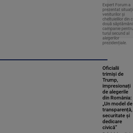
Expert Forum a
prezentat situaț
veniturilor și
cheltuielilor din c
două săptămâni
campanie pentr
turul secund al
alegerilor
prezidențiale.
Oficialii
trimiși de
Trump,
impresionați
de alegerile
din România:
„Un model de
transparență,
securitate și
dedicare
civică”