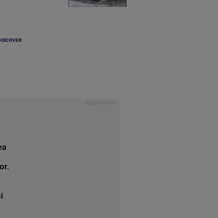
DISCOVER
ea
or.
i