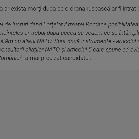
ă ar exista morţi după ce o dronă rusească ar fi intrat pe
el de lucruri dând Forţelor Armatei Române posibilitatea
şi bineînţeles ar trebui după aceea să vedem ce se întâmp
ultăm cu aliaţii NATO. Sunt două instrumente - articolul
sultării aliaţilor NATO şi articolul 5 care spune că evid
României
", a mai precizat candidatul.