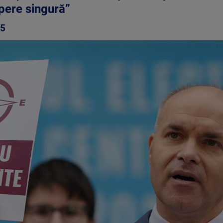
apere singură”
25