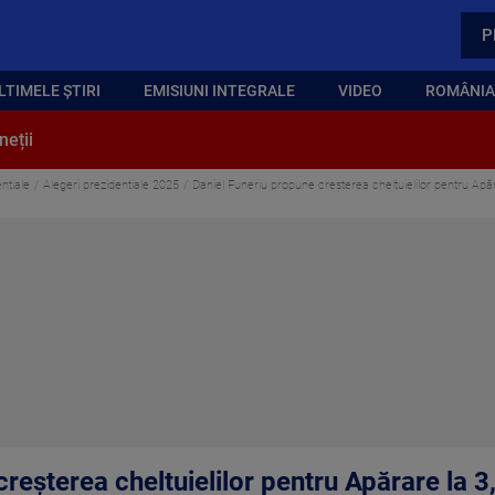
P
LTIMELE ȘTIRI
EMISIUNI INTEGRALE
VIDEO
ROMÂNIA,
neții
ntiale
Alegeri prezidentiale 2025
Daniel Funeriu propune creșterea cheltuielilor pentru Apă
reșterea cheltuielilor pentru Apărare la 