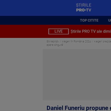
StirilePROTV
TOP CITITE
U
LIVE
Știrile PRO TV ale dimi
Stirileprotv
Alegeri în România 2024
Alegeri prezide
apere singură”
Daniel Funeriu propune c