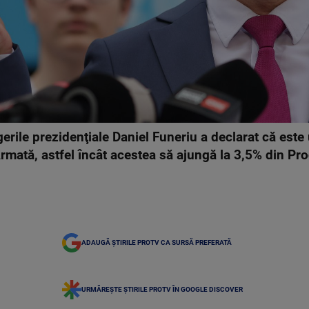
rile prezidenţiale Daniel Funeriu a declarat că este 
Armată, astfel încât acestea să ajungă la 3,5% din Pro
ADAUGĂ ȘTIRILE PROTV CA SURSĂ PREFERATĂ
URMĂREȘTE ȘTIRILE PROTV ÎN GOOGLE DISCOVER