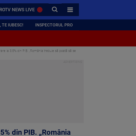
CAUTA
ROTV NEWS LIVE
TOATE CATEGORIILE
 TE IUBESC!
INSPECTORUL PRO
rare la 3,5% din PIB. „România trebuie să poată să se
3,5% din PIB. „România