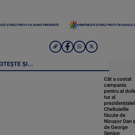
UGĂ ȘTIRILE PROTV CA SURSĂ PREFERATĂ
URMĂREȘTE ȘTIRILE PROTV ÎN GOOGLE 
CITEȘTE ȘI...
Cât a costat
campania
pentru al doil
tur al
prezidențialel
Cheltuielile
făcute de
Nicușor Dan ș
de George
Simion