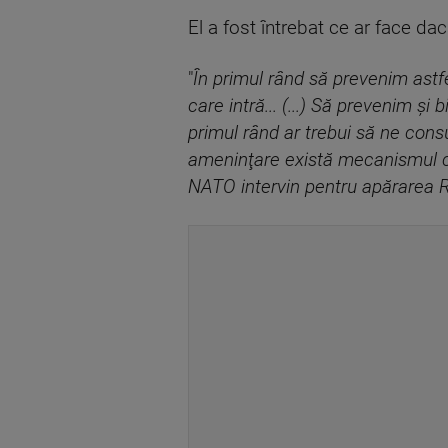
El a fost întrebat ce ar face dac
"
În primul rând să prevenim astf
care intră... (...) Să prevenim 
primul rând ar trebui să ne cons
ameninţare există mecanismul con
NATO intervin pentru apărarea 