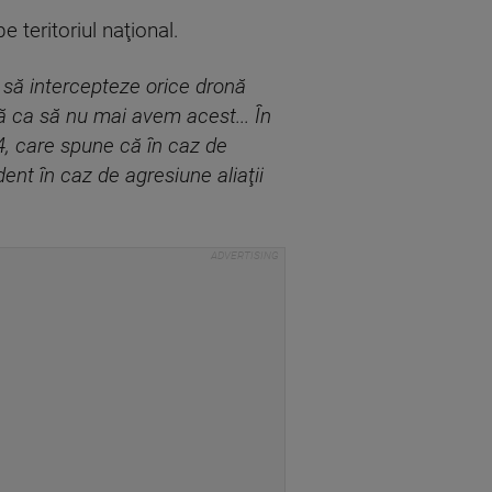
 teritoriul naţional.
 să intercepteze orice dronă
lă ca să nu mai avem acest... În
 4, care spune că în caz de
ent în caz de agresiune aliaţii