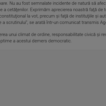
are. Nu au fost semnalate incidente de natură să afec
ale a cetăţenilor. Exprimăm aprecierea noastră faţă de to
onstituţional la vot, precum şi faţă de instituţiile şi aut
 a scrutinului'', se arată într-un comunicat transmis Ag
rea unui climat de ordine, responsabilitate civică şi r
ii optime a acestui demers democratic.