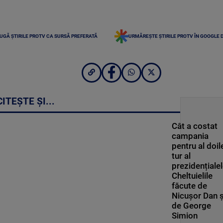
UGĂ ȘTIRILE PROTV CA SURSĂ PREFERATĂ
URMĂREȘTE ȘTIRILE PROTV ÎN GOOGLE 
CITEȘTE ȘI...
Cât a costat
campania
pentru al doil
tur al
prezidențialel
Cheltuielile
făcute de
Nicușor Dan ș
de George
Simion