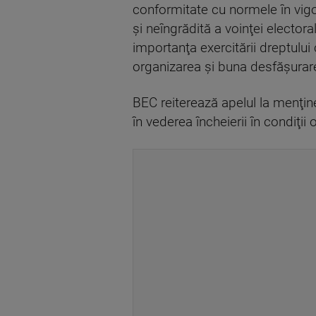
conformitate cu normele în vigo
şi neîngrădită a voinţei elector
importanţa exercitării dreptului c
organizarea şi buna desfăşurare
BEC reiterează apelul la menţine
în vederea încheierii în condiţ