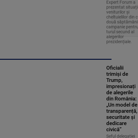
Expert Forum a
prezentat situaț
veniturilor și
cheltuielilor din c
două săptămâni
campanie pentr
turul secund al
alegerilor
prezidențiale.
Oficialii
trimiși de
Trump,
impresionați
de alegerile
din România:
„Un model de
transparență,
securitate și
dedicare
civică”
Șeful delegației