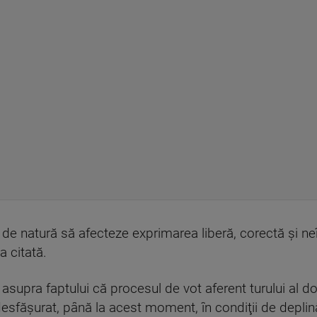
de natură să afecteze exprimarea liberă, corectă şi neî
a citată.
asupra faptului că procesul de vot aferent turului al doi
esfăşurat, până la acest moment, în condiţii de deplină