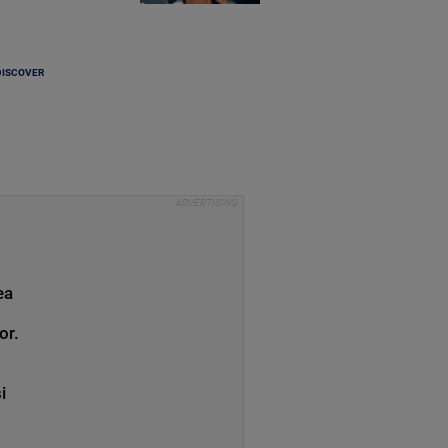
DISCOVER
ea
or.
i