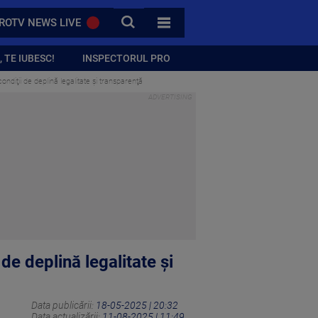
CAUTA
ROTV NEWS LIVE
TOATE CATEGORIILE
 TE IUBESC!
INSPECTORUL PRO
ondiţii de deplină legalitate şi transparenţă
de deplină legalitate şi
Data publicării:
18-05-2025 | 20:32
Data actualizării:
11-08-2025 | 11:49