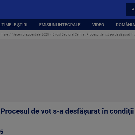
P
LTIMELE ȘTIRI
EMISIUNI INTEGRALE
VIDEO
ROMÂNIA,
ntiale
Alegeri prezidentiale 2025
Biroul Electoral Central: Procesul de vot s-a desfăşurat în c
 Procesul de vot s-a desfăşurat în condiţii 
25