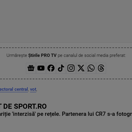
Urmărește
Știrile PRO TV
pe canalul de social media preferat:
lectoral central
,
vot
,
 DE SPORT.RO
ie 'interzisă' pe rețele. Partenera lui CR7 s-a fotog