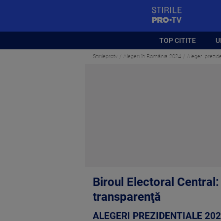
StirilePROTV
TOP CITITE
U
Stirileprotv
Alegeri în România 2024
Alegeri prezide
Biroul Electoral Central:
transparenţă
ALEGERI PREZIDENTIALE 20