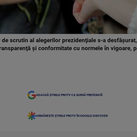
r de scrutin al alegerilor prezidenţiale s-a desfăşura
, transparenţă şi conformitate cu normele în vigoare,
ADAUGĂ ȘTIRILE PROTV CA SURSĂ PREFERATĂ
URMĂREȘTE ȘTIRILE PROTV ÎN GOOGLE DISCOVER