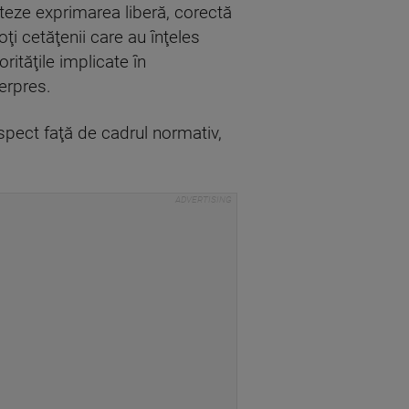
teze exprimarea liberă, corectă
ţi cetăţenii care au înţeles
orităţile implicate în
erpres.
espect faţă de cadrul normativ,