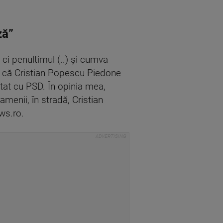
ză”
ci penultimul (..) şi cumva
ar că Cristian Popescu Piedone
otat cu PSD. În opinia mea,
amenii, în stradă, Cristian
ws.ro.