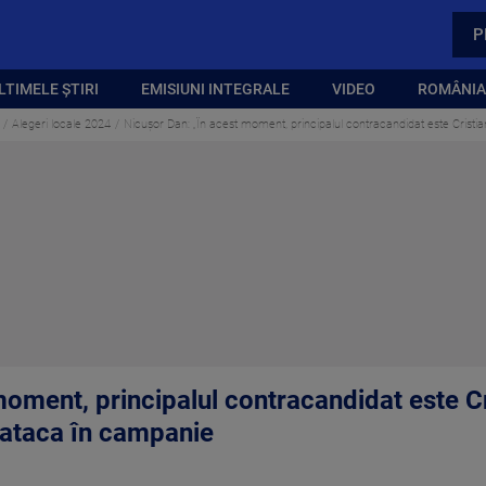
P
LTIMELE ȘTIRI
EMISIUNI INTEGRALE
VIDEO
ROMÂNIA,
Alegeri locale 2024
Nicușor Dan: „În acest moment, principalul contracandidat este Crist
moment, principalul contracandidat este C
 ataca în campanie