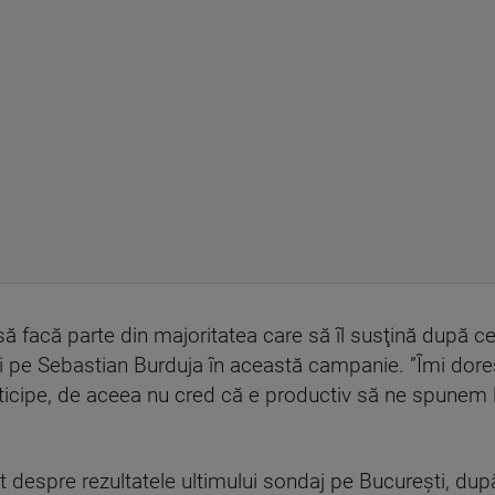
 să facă parte din majoritatea care să îl susţină după c
 pe Sebastian Burduja în această campanie. ”Îmi dores
cipe, de aceea nu cred că e productiv să ne spunem lu
at despre rezultatele ultimului sondaj pe Bucureşti, după