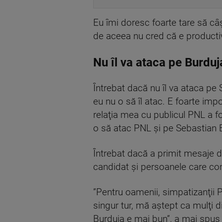
Eu îmi doresc foarte tare să câ
de aceea nu cred că e productiv
Nu îl va ataca pe Burduj
Întrebat dacă nu îl va ataca p
eu nu o să îl atac. E foarte impo
relaţia mea cu publicul PNL a fo
o să atac PNL şi pe Sebastian 
Întrebat dacă a primit mesaje di
candidat şi persoanele care co
”Pentru oamenii, simpatizanţii P
singur tur, mă aştept ca mulţi
Burduja e mai bun”, a mai spus