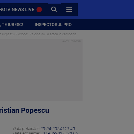
CAUTA
ROTV NEWS LIVE
TOATE CATEGORIILE
 TE IUBESC!
INSPECTORUL PRO
ian Popescu Piedone”. Pe cine nu va ataca în campanie
ristian Popescu
Data publicării:
29-04-2024 | 11:40
Data actualizării:
11-08-2025 | 23:06