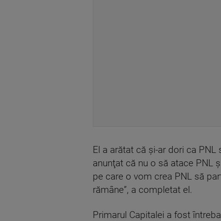
El a arătat că şi-ar dori ca PNL
anunţat că nu o să atace PNL şi
pe care o vom crea PNL să parti
rămâne”, a completat el.
Primarul Capitalei a fost întreb