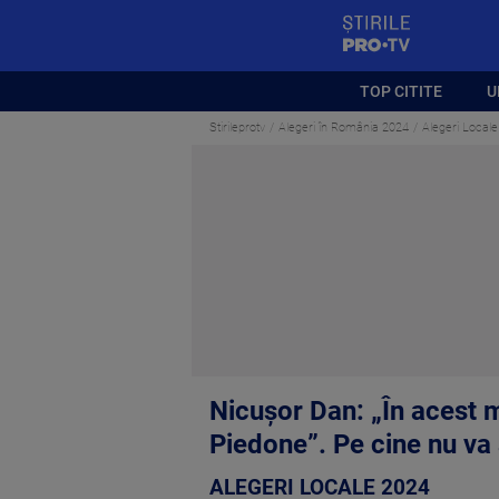
StirilePROTV
TOP CITITE
U
Stirileprotv
Alegeri în România 2024
Alegeri Locale
Nicușor Dan: „În acest 
Piedone”. Pe cine nu va
ALEGERI LOCALE 2024