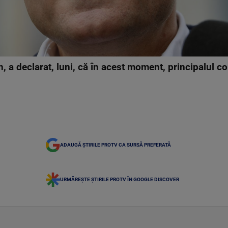
, a declarat, luni, că în acest moment, principalul c
ADAUGĂ ȘTIRILE PROTV CA SURSĂ PREFERATĂ
URMĂREȘTE ȘTIRILE PROTV ÎN GOOGLE DISCOVER