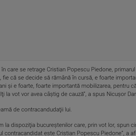
n care se retrage Cristian Popescu Piedone, primarul 
ge, fie că se decide să rămână în cursă, e foarte impor
ani şi e foarte, foarte importantă mobilizarea, pentru c
lţi la vot vor avea câştig de cauză”, a spus Nicuşor Da
teamă de contracandudaţii lui.
la dispoziţia bucureştenilor care, prin vot lor, spun c
lul contracandidat este Cristian Popescu Piedone”, a a