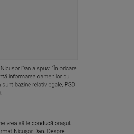
Nicuşor Dan a spus: ”În oricare
tantă informarea oamenilor cu
ă sunt bazine relativ egale, PSD
n.
ine vrea să le conducă oraşul.
firmat Nicuşor Dan. Despre