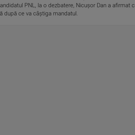
 candidatul PNL, la o dezbatere, Nicuşor Dan a afirmat 
ină după ce va câştiga mandatul.