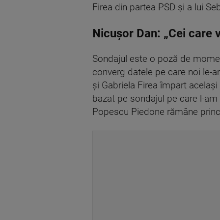
Firea din partea PSD şi a lui Se
Nicușor Dan: „Cei care v
Sondajul este o poză de moment.
converg datele pe care noi le-a
şi Gabriela Firea împart acelaşi
bazat pe sondajul pe care l-am fă
Popescu Piedone rămâne princip