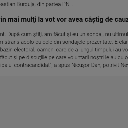
bastian Burduja, din partea PNL.
in mai mulţi la vot vor avea câştig de cau
 După cum ştiţi, am făcut şi eu un sondaj, nu ultimul 
m strâns acolo cu cele din sondajele prezentate. E cl
 bazin electoral, oameni care de-a lungul timpului au v
cut şi pe discuţiile pe care voluntarii noştri le au cu o
alul contracandidat”, a spus Nicuşor Dan, potrivit Ne