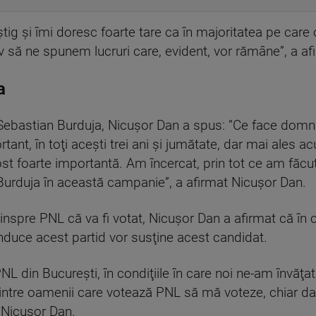
ştig şi îmi doresc foarte tare ca în majoritatea pe care
 să ne spunem lucruri care, evident, vor rămâne”, a af
a
e Sebastian Burduja, Nicuşor Dan a spus: ”Ce face dom
rtant, în toţi aceşti trei ani şi jumătate, dar mai ales a
st foarte importantă. Am încercat, prin tot ce am făcut,
Burduja în această campanie”, a afirmat Nicuşor Dan.
nspre PNL că va fi votat, Nicuşor Dan a afirmat că în c
nduce acest partid vor susţine acest candidat.
NL din Bucureşti, în condiţiile în care noi ne-am învăţa
 dintre oamenii care votează PNL să mă voteze, chiar d
 Nicuşor Dan.