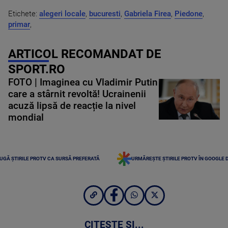
Etichete:
alegeri locale
,
bucuresti
,
Gabriela Firea
,
Piedone
,
primar
,
ARTICOL RECOMANDAT DE
SPORT.RO
FOTO | Imaginea cu Vladimir Putin
care a stârnit revoltă! Ucrainenii
acuză lipsă de reacție la nivel
mondial
UGĂ ȘTIRILE PROTV CA SURSĂ PREFERATĂ
URMĂREȘTE ȘTIRILE PROTV ÎN GOOGLE 
CITEȘTE ȘI...