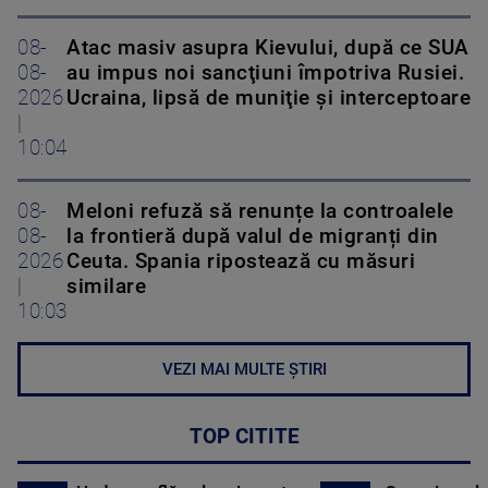
08-
Atac masiv asupra Kievului, după ce SUA
08-
au impus noi sancţiuni împotriva Rusiei.
2026
Ucraina, lipsă de muniţie şi interceptoare
|
10:04
08-
Meloni refuză să renunțe la controalele
08-
la frontieră după valul de migranți din
2026
Ceuta. Spania ripostează cu măsuri
|
similare
10:03
VEZI MAI MULTE ȘTIRI
TOP CITITE