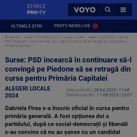
StirilePROTV
CAUTA
VOYO
TOATE 
PROTV NEWS LIVE
ULTIMELE ȘTIRI
Stirileprotv
Alegeri în România 2024
Alegeri Locale
Alegeri locale 2024
Surse:
PSD încearcă în continuare să-l convingă pe Piedone să se retragă din cursa pentru
Primăria Capitalei
Surse: PSD încearcă în continuare să-l
convingă pe Piedone să se retragă din
cursa pentru Primăria Capitalei
ALEGERI LOCALE
Data publicării:
28-04-2024 | 17:48
2024
Data actualizării:
11-08-2025 | 23:07
Gabriela Firea s-a înscris oficial în cursa pentru
primăria generală. A fost opțiunea doi a
partidului, după ce social-democrații și liberalii
s-au convins că nu au șanse cu un candidat