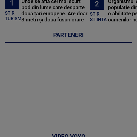
Unde se află cel mai scurt
Organismul 
1
2
pod din lume care desparte
populație di
STIRI
două țări europene. Are doar
o abilitate p
STIRI
TURISM
3 metri și două fusuri orare
oamenilor nu
STIINTA
PARTENERI
VIDEO VOYO