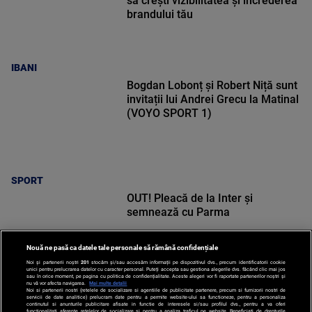
să crești vizibilitatea și încrederea
brandului tău
IBANI
Bogdan Lobonț și Robert Niță sunt
invitații lui Andrei Grecu la Matinal
(VOYO SPORT 1)
SPORT
OUT! Pleacă de la Inter și
semnează cu Parma
Nouă ne pasă ca datele tale personale să rămână confidențiale
Noi și partenerii noștri
201
stocăm și/sau accesăm informații pe dispozitivul dvs., precum identificatorii cookie
unici pentru prelucrarea datelor cu caracter personal. Puteți accepta sau gestiona alegerile dvs. făcând clic mai jos
sau în orice moment, pe pagina cu politica de confidențialitate. Aceste alegeri vor fi raportate partenerilor noștri și
nu vă vor afecta navigarea.
Mai multe detalii
Noi si partenerii nostri (retelele de socializare si agentiile de publicitate partenere, precum si furnizorii nostri de
SPORT
servicii de date analitice) prelucram date pentru a permite website-ului sa functioneze, pentru a personaliza
continutul si anunturile publicitare afisate in functie de interesele si/sau profilul dvs., pentru a va oferi
functionalitati aferente retelelor de socializare si pentru a analiza traficul pe website. Beneficiati de drepturile