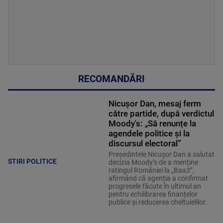
RECOMANDĂRI
Nicușor Dan, mesaj ferm
către partide, după verdictul
Moody's: „Să renunțe la
agendele politice şi la
discursul electoral”
Președintele Nicușor Dan a salutat
STIRI POLITICE
decizia Moody’s de a menține
ratingul României la „Baa3”,
afirmând că agenția a confirmat
progresele făcute în ultimul an
pentru echilibrarea finanțelor
publice și reducerea cheltuielilor.