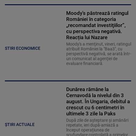
Moody’s păstrează ratingul
României în categoria
„recomandat investiţiilor”,
cu perspectiva negativă.
Reacția lui Nazare
Moody's a menţinut, vineri, ratingul
STIRI ECONOMICE
atribuit României la "Baa3", cu
perspectivă negativă, se arată într-
un comunicat al agenţiei de
evaluare financiară.
Dunărea rămâne la
Cernavodă la nivelul din 3
august. În Ungaria, debitul a
crescut cu 6 centimetri în
ultimele 3 zile la Paks
După zile de așteptare și amânări
ȘTIRI ACTUALE
repetate, ieri după-amiază a
început operațiunea de
scufundare controlată a primelor