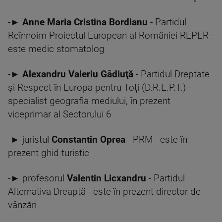
-►
Anne Maria Cristina Bordianu
- Partidul
Reînnoim Proiectul European al României REPER -
este medic stomatolog
-►
Alexandru Valeriu Gâdiuţă
- Partidul Dreptate
şi Respect în Europa pentru Toţi (D.R.E.P.T.) -
specialist geografia mediului, în prezent
viceprimar al Sectorului 6
-► juristul
Constantin Oprea
- PRM - este în
prezent ghid turistic
-► profesorul
Valentin Licxandru
- Partidul
Alternativa Dreaptă - este în prezent director de
vânzări