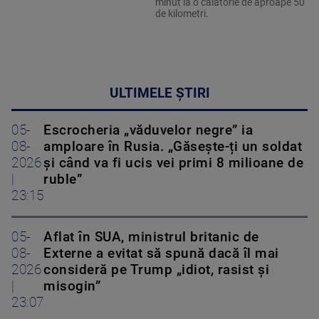
minut la o călătorie de aproape 50
de kilometri.
ULTIMELE ȘTIRI
05-
Escrocheria „văduvelor negre” ia
08-
amploare în Rusia. „Găsește-ți un soldat
2026
și când va fi ucis vei primi 8 milioane de
|
ruble”
23:15
05-
Aflat în SUA, ministrul britanic de
08-
Externe a evitat să spună dacă îl mai
2026
consideră pe Trump „idiot, rasist și
|
misogin”
23:07