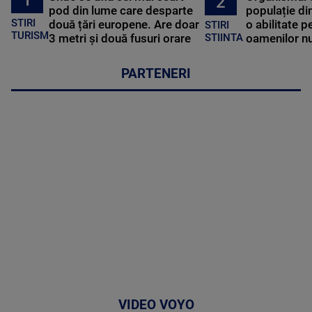
1
2
pod din lume care desparte
populație di
STIRI
două țări europene. Are doar
o abilitate p
STIRI
TURISM
3 metri și două fusuri orare
oamenilor nu
STIINTA
PARTENERI
VIDEO VOYO