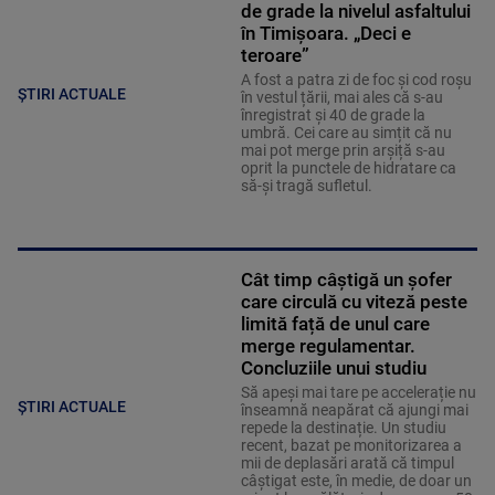
de grade la nivelul asfaltului
în Timișoara. „Deci e
teroare”
A fost a patra zi de foc și cod roșu
ȘTIRI ACTUALE
în vestul țării, mai ales că s-au
înregistrat și 40 de grade la
umbră. Cei care au simțit că nu
mai pot merge prin arșiță s-au
oprit la punctele de hidratare ca
să-și tragă sufletul.
Cât timp câștigă un șofer
care circulă cu viteză peste
limită față de unul care
merge regulamentar.
Concluziile unui studiu
Să apeși mai tare pe accelerație nu
ȘTIRI ACTUALE
înseamnă neapărat că ajungi mai
repede la destinație. Un studiu
recent, bazat pe monitorizarea a
mii de deplasări arată că timpul
câștigat este, în medie, de doar un