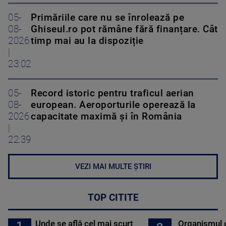
05-
Primăriile care nu se înrolează pe
08-
Ghiseul.ro pot rămâne fără finanțare. Cât
2026
timp mai au la dispoziție
|
23:02
05-
Record istoric pentru traficul aerian
08-
european. Aeroporturile operează la
2026
capacitate maximă și în România
|
22:39
VEZI MAI MULTE ȘTIRI
TOP CITITE
Unde se află cel mai scurt
Organismul 