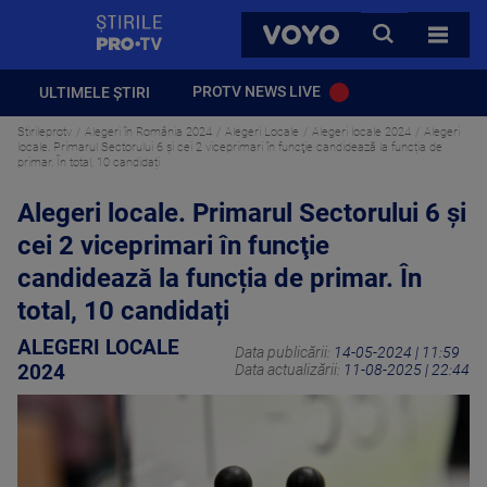
StirilePROTV
CAUTA
VOYO
TOATE 
PROTV NEWS LIVE
ULTIMELE ȘTIRI
Stirileprotv
Alegeri în România 2024
Alegeri Locale
Alegeri locale 2024
Alegeri
locale. Primarul Sectorului 6 şi cei 2 viceprimari în funcţie candidează la funcția de
primar. În total, 10 candidați
Alegeri locale. Primarul Sectorului 6 şi
cei 2 viceprimari în funcţie
candidează la funcția de primar. În
total, 10 candidați
ALEGERI LOCALE
Data publicării:
14-05-2024 | 11:59
2024
Data actualizării:
11-08-2025 | 22:44