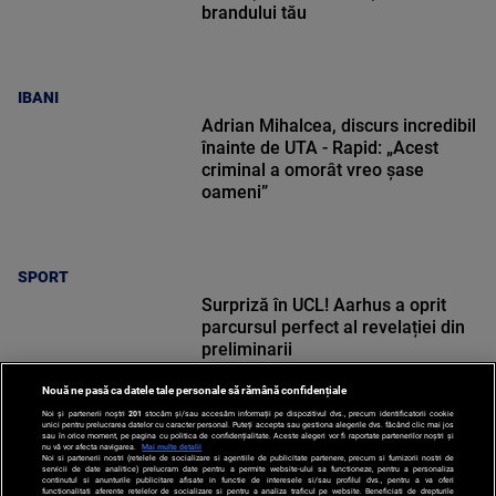
brandului tău
IBANI
Adrian Mihalcea, discurs incredibil
înainte de UTA - Rapid: „Acest
criminal a omorât vreo șase
oameni”
SPORT
Surpriză în UCL! Aarhus a oprit
parcursul perfect al revelației din
preliminarii
Nouă ne pasă ca datele tale personale să rămână confidențiale
Noi și partenerii noștri
201
stocăm și/sau accesăm informații pe dispozitivul dvs., precum identificatorii cookie
unici pentru prelucrarea datelor cu caracter personal. Puteți accepta sau gestiona alegerile dvs. făcând clic mai jos
sau în orice moment, pe pagina cu politica de confidențialitate. Aceste alegeri vor fi raportate partenerilor noștri și
nu vă vor afecta navigarea.
Mai multe detalii
SPORT
Noi si partenerii nostri (retelele de socializare si agentiile de publicitate partenere, precum si furnizorii nostri de
servicii de date analitice) prelucram date pentru a permite website-ului sa functioneze, pentru a personaliza
continutul si anunturile publicitare afisate in functie de interesele si/sau profilul dvs., pentru a va oferi
functionalitati aferente retelelor de socializare si pentru a analiza traficul pe website. Beneficiati de drepturile