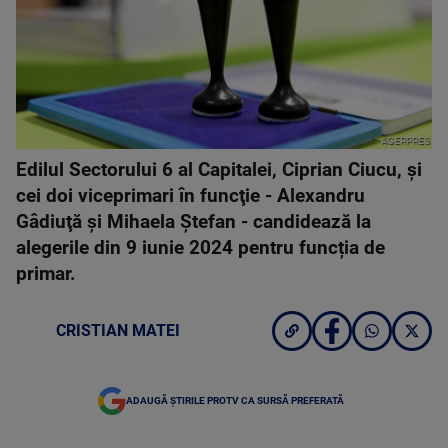
AGERPRES
Edilul Sectorului 6 al Capitalei, Ciprian Ciucu, şi
cei doi viceprimari în funcţie - Alexandru
Gâdiuţă şi Mihaela Ştefan - candidează la
alegerile din 9 iunie 2024 pentru funcția de
primar.
CRISTIAN MATEI
ADAUGĂ ȘTIRILE PROTV CA SURSĂ PREFERATĂ