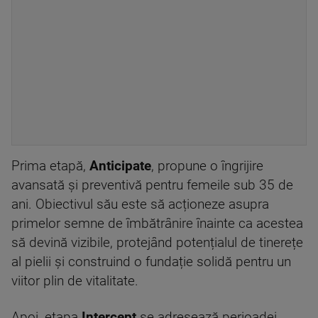
Prima etapă,
Anticipate
, propune o îngrijire
avansată și preventivă pentru femeile sub 35 de
ani. Obiectivul său este să acționeze asupra
primelor semne de îmbătrânire înainte ca acestea
să devină vizibile, protejând potențialul de tinerețe
al pielii și construind o fundație solidă pentru un
viitor plin de vitalitate.
Apoi, etapa
Intercept
se adresează perioadei