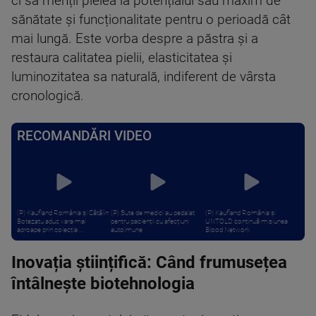
ci să menții pielea la potențialul său maxim de
sănătate și funcționalitate pentru o perioadă cât
mai lungă. Este vorba despre a păstra și a
restaura calitatea pielii, elasticitatea și
luminozitatea sa naturală, indiferent de vârsta
cronologică.
RECOMANDĂRI VIDEO
(P) Kaufland România și Cătălin
(P) Sute de medici au pedalat
(P) Kaufland România și
Botezatu aduc vara mai
pentru pacienții cu afecțiuni
UNTOLD continuă misiunea
aproape prin colecția ...
autoimune
Blood Network
Inovația științifică: Când frumusețea
întâlnește biotehnologia