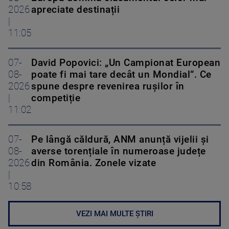
2026
apreciate destinații
|
11:05
07-
David Popovici: „Un Campionat European
08-
poate fi mai tare decât un Mondial”. Ce
2026
spune despre revenirea rușilor în
|
competiție
11:02
07-
Pe lângă căldură, ANM anunță vijelii și
08-
averse torențiale în numeroase județe
2026
din România. Zonele vizate
|
10:58
VEZI MAI MULTE ȘTIRI