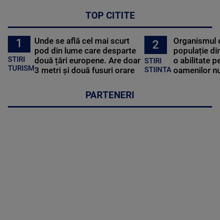
TOP CITITE
Unde se află cel mai scurt
Organismul 
1
2
pod din lume care desparte
populație di
STIRI
două țări europene. Are doar
o abilitate p
STIRI
TURISM
3 metri și două fusuri orare
oamenilor nu
STIINTA
PARTENERI