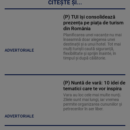
CITEȘTE ȘI...
(P) TUI își consolidează
prezența pe piața de turism
din România
Planificarea unei vacanțe nu mai
înseamnă doar alegerea unei
destinații și a unui hotel. Tot mai
mulți turiști caută siguranță,
ADVERTORIALE
flexibilitate și sprijin înainte, în
timpul și după călătorie.
(P) Nuntă de vară: 10 idei de
tematici care te vor inspira
Vara au loc cele mai multe nunţi.
Zilele sunt mai lungi, iar vremea
permite organizarea cununiilor şi
petrecerilor în aer liber.
ADVERTORIALE