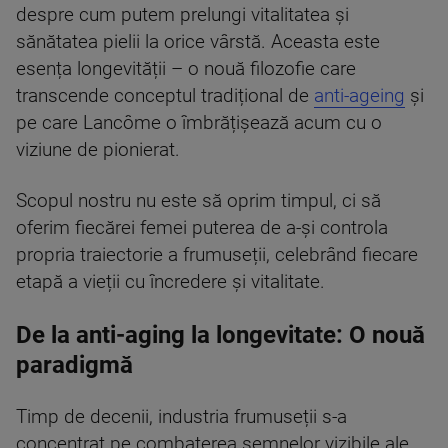
despre cum putem prelungi vitalitatea și
sănătatea pielii la orice vârstă. Aceasta este
esența longevității – o nouă filozofie care
transcende conceptul tradițional de
anti-ageing
și
pe care Lancôme o îmbrățișează acum cu o
viziune de pionierat.
Scopul nostru nu este să oprim timpul, ci să
oferim fiecărei femei puterea de a-și controla
propria traiectorie a frumuseții, celebrând fiecare
etapă a vieții cu încredere și vitalitate.
De la anti-aging la longevitate: O nouă
paradigmă
Timp de decenii, industria frumuseții s-a
concentrat pe combaterea semnelor vizibile ale