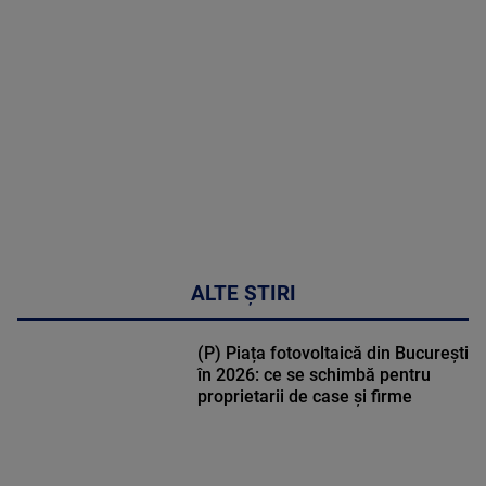
sindromul
cardio-
metabolic
MAI
MULTE
DETALII
17:46
ALTE ȘTIRI
(P) Piața fotovoltaică din București
în 2026: ce se schimbă pentru
proprietarii de case și firme