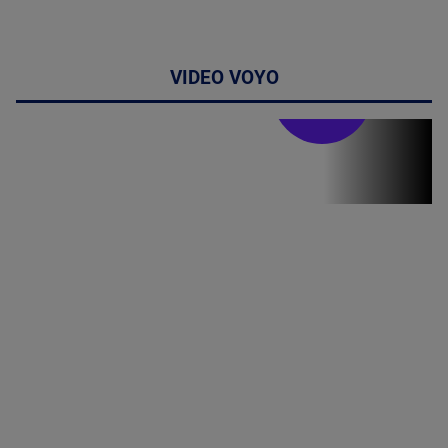
VIDEO VOYO
Doctor de
bine
(P) Terapia
hormonală în
menopauză
poate
corecta