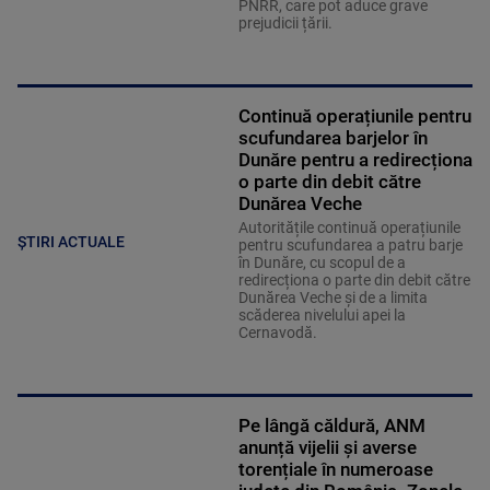
PNRR, care pot aduce grave
prejudicii țării.
Continuă operațiunile pentru
scufundarea barjelor în
Dunăre pentru a redirecționa
o parte din debit către
Dunărea Veche
Autoritățile continuă operațiunile
ȘTIRI ACTUALE
pentru scufundarea a patru barje
în Dunăre, cu scopul de a
redirecționa o parte din debit către
Dunărea Veche și de a limita
scăderea nivelului apei la
Cernavodă.
Pe lângă căldură, ANM
anunță vijelii și averse
torențiale în numeroase