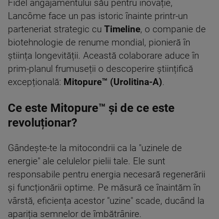
Fidel angajamentului său pentru inovație,
Lancôme face un pas istoric înainte printr-un
parteneriat strategic cu
Timeline
, o companie de
biotehnologie de renume mondial, pionieră în
știința longevității. Această colaborare aduce în
prim-planul frumuseții o descoperire științifică
excepțională:
Mitopure™ (Urolitina-A)
.
Ce este Mitopure™ și de ce este
revoluționar?
Gândește-te la mitocondrii ca la "uzinele de
energie" ale celulelor pielii tale. Ele sunt
responsabile pentru energia necesară regenerării
și funcționării optime. Pe măsură ce înaintăm în
vârstă, eficiența acestor "uzine" scade, ducând la
apariția semnelor de îmbătrânire.