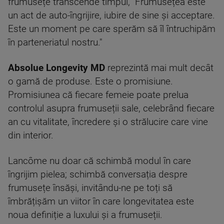
frumusețe transcende timpul, "Frumusețea este
un act de auto-îngrijire, iubire de sine și acceptare.
Este un moment pe care sperăm să îl întruchipăm
în parteneriatul nostru."
Absolue Longevity MD
reprezintă mai mult decât
o gamă de produse. Este o promisiune.
Promisiunea că fiecare femeie poate prelua
controlul asupra frumuseții sale, celebrând fiecare
an cu vitalitate, încredere și o strălucire care vine
din interior.
Lancôme nu doar că schimbă modul în care
îngrijim pielea; schimbă conversația despre
frumusețe însăși, invitându-ne pe toți să
îmbrățișăm un viitor în care longevitatea este
noua definiție a luxului și a frumuseții.