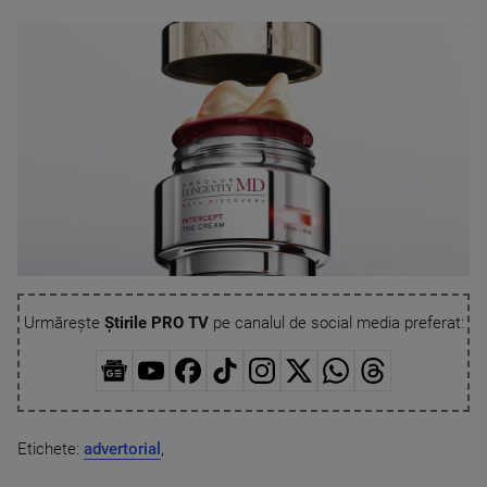
Urmărește
Știrile PRO TV
pe canalul de social media preferat:
Etichete:
advertorial
,