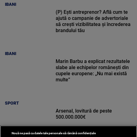
IBANI
(P) Ești antreprenor? Află cum te
ajută o campanie de advertoriale
să crești vizibilitatea și încrederea
brandului tău
IBANI
Marin Barbu a explicat rezultatele
slabe ale echipelor românești din
cupele europene: „Nu mai există
multe”
SPORT
Arsenal, lovitură de peste
500.000.000€
Nouă ne pasă ca datele tale personale să rămână confidențiale