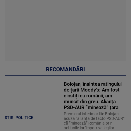
RECOMANDĂRI
Bolojan, înaintea ratingului
de țară Moody’s: Am fost
cinstiți cu românii, am
muncit din greu. Alianța
PSD-AUR ”minează” țara
Premierul interimar Ilie Bolojan
STIRI POLITICE
acuză ”alianța de facto PSD-AUR”
că ”minează” România prin
acțiunile lor împotriva legilor