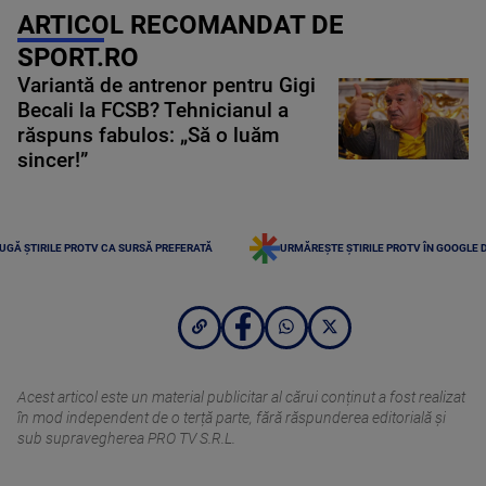
ARTICOL RECOMANDAT DE
SPORT.RO
Variantă de antrenor pentru Gigi
Becali la FCSB? Tehnicianul a
răspuns fabulos: „Să o luăm
sincer!”
UGĂ ȘTIRILE PROTV CA SURSĂ PREFERATĂ
URMĂREȘTE ȘTIRILE PROTV ÎN GOOGLE 
Acest articol este un material publicitar al cărui conținut a fost realizat
în mod independent de o terță parte, fără răspunderea editorială şi
sub supravegherea PRO TV S.R.L.