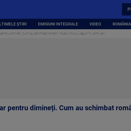
P
LTIMELE ȘTIRI
EMISIUNI INTEGRALE
VIDEO
ROMÂNIA,
entru dimineți. Cum au schimbat românii ritualul micului dejun în ultimii ani
ar pentru dimineți. Cum au schimbat români