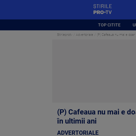
StirilePROTV
TOP CITITE
U
Stirileprotv
Advertoriale
(P) Cafeaua nu mai e doar p
(P) Cafeaua nu mai e do
în ultimii ani
ADVERTORIALE