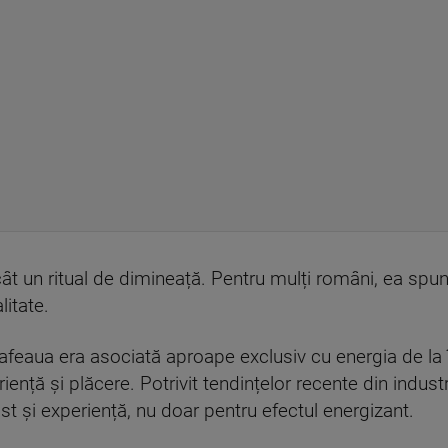
t un ritual de dimineață. Pentru mulți români, ea spun
litate.
afeaua era asociată aproape exclusiv cu energia de la
iență și plăcere. Potrivit tendințelor recente din indus
t și experiență, nu doar pentru efectul energizant.