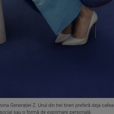
na Generației Z. Unul din trei tineri preferă deja cafea
al social sau o formă de exprimare personală.