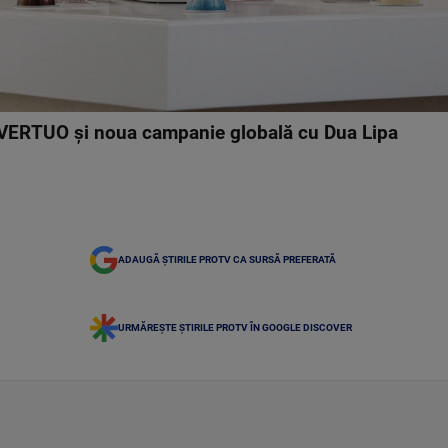
VERTUO și noua campanie globală cu Dua Lipa
ADAUGĂ ȘTIRILE PROTV CA SURSĂ PREFERATĂ
URMĂREȘTE ȘTIRILE PROTV ÎN GOOGLE DISCOVER