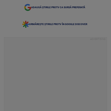
ADAUGĂ ȘTIRILE PROTV CA SURSĂ PREFERATĂ
URMĂREȘTE ȘTIRILE PROTV ÎN GOOGLE DISCOVER