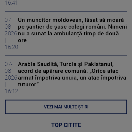
16:41
07-
Un muncitor moldovean, lăsat să moară
08-
pe șantier de șase colegi români. Nimeni
2026
nu a sunat la ambulanță timp de două
|
ore
16:20
07-
Arabia Saudită, Turcia și Pakistanul,
08-
acord de apărare comună. „Orice atac
2026
armat împotriva unuia, un atac împotriva
|
tuturor”
16:12
VEZI MAI MULTE ȘTIRI
TOP CITITE