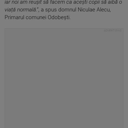
iar noi am reușit să facem ca acești copii să aibă o
viață normală.
”
, a spus domnul Niculae Alecu,
Primarul comunei Odobești.