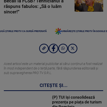
Becali la FCSB? Tehnicianul a
răspuns fabulos: „Să o luăm
sincer!”
UGĂ ȘTIRILE PROTV CA SURSĂ PREFERATĂ
URMĂREȘTE ȘTIRILE PROTV ÎN GOOGLE 
Acest articol este un material publicitar al cărui conținut a fost realizat
în mod independent de o terță parte, fără răspunderea editorială şi
sub supravegherea PRO TV S.R.L.
CITEȘTE ȘI...
(P) TUI își consolidează
prezența pe piața de turism
din România