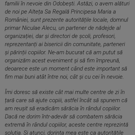
familii în nevoie din Odobești. Astăzi, o avem alături
de noi pe Alteța Sa Regală Principesa Maria a
României, sunt prezente autoritățile locale, domnul
primar
Niculae Alecu
, un partener de nădejde al
organizației, dar și directori de școli, profesori,
reprezentanți ai bisericii din comunitate, parteneri
și părinții copiilor. Ne-am bucurat că am putut să
organizăm acest eveniment și să fim împreună,
deoarece este un moment când este important să
fim mai buni atât între noi, cât și cu cei în nevoie.
Îmi doresc să existe cât mai multe centre de zi în
țară care să ajute copiii, astfel încât să spunem că
am reușit să eradicăm sărăcia în rândul copiilor.
Dacă ne dorim într-adevăr să combatem sărăcia
extremă în rândul copiilor, aceste centre reprezintă
soluția. Și atunci, dorința mea este ca autoritățile