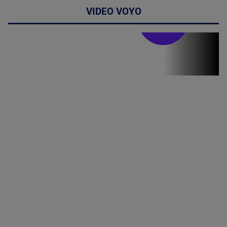
VIDEO VOYO
Stirile PRO TV
Stirile PRO
TV # 13.00 -
07 August
2026
MAI
MULTE
DETALII