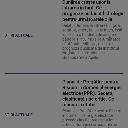
Dunărea crește ușor la
intrarea în țară. Ce
prognoze au făcut hidrologii
pentru următoarele zile
Debitul Dunării, la intrarea în ţară,
se situa, vineri, la 1.400 mc/s, însă
va exista o tendinţă de creştere
ȘTIRI ACTUALE
până la 1.450 mc/s, la jumătatea
săptămânii viitoare, reiese din
prognoza publicată de Institutul
Naţional de Hidrologie şi
Gospodărire a Apelor.
Planul de Pregătire pentru
Riscuri în domeniul energiei
electrice (PPR). Seceta,
clasificată risc critic. Ce
măsuri ia statul
Planul de Pregătire pentru Riscuri
ȘTIRI ACTUALE
în domeniul energiei electrice
prevede clasificarea riscurilor la
adresa României și măsurile pe