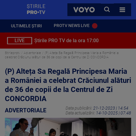
StirilePROTV
CAUTA
VOYO
TOATE 
PROTV NEWS LIVE
ULTIMELE ȘTIRI
LIVE
Știrile PRO TV de la ora 17:00
Stirileprotv
Advertoriale
(P) Alteța Sa Regală Principesa Maria a României a
celebrat Crăciunul alături de 36 de copii de la Centrul de Zi CONCORDIA
(P) Alteța Sa Regală Principesa Maria
a României a celebrat Crăciunul alături
de 36 de copii de la Centrul de Zi
CONCORDIA
Data publicării:
21-12-2023 | 14:54
ADVERTORIALE
Data actualizării:
14-10-2025 | 07:48