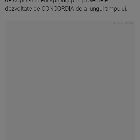
de copiii și tinerii sprijiniți prin proiectele
dezvoltate de CONCORDIA de-a lungul timpului.