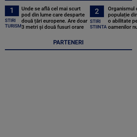
Unde se află cel mai scurt
Organismul 
1
2
pod din lume care desparte
populație di
STIRI
două țări europene. Are doar
o abilitate p
STIRI
TURISM
3 metri și două fusuri orare
oamenilor nu
STIINTA
PARTENERI