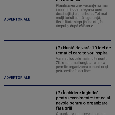
Planificarea unei vacanțe nu mai
înseamnă doar alegerea unei
destinații și a unui hotel. Tot mai
mulți turiști caută siguranță,
ADVERTORIALE
flexibilitate și sprijin înainte, în
timpul și după călătorie.
(P) Nuntă de vară: 10 idei de
tematici care te vor inspira
Vara au loc cele mai multe nunţi.
Zilele sunt mai lungi, iar vremea
permite organizarea cununiilor şi
petrecerilor în aer liber.
ADVERTORIALE
(P) Închiriere logistică
pentru evenimente: tot ce ai
nevoie pentru o organizare
fără griji
Organizarea unui eveniment de