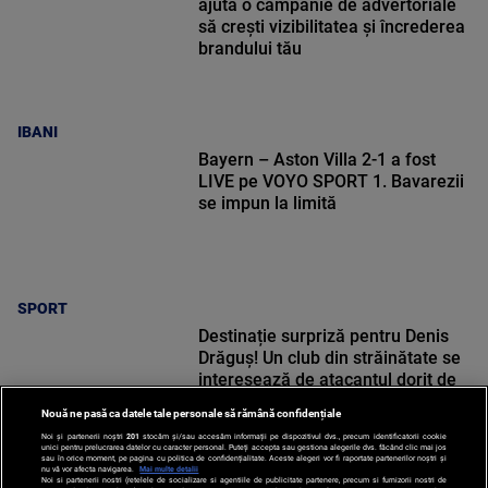
ajută o campanie de advertoriale
să crești vizibilitatea și încrederea
brandului tău
IBANI
Bayern – Aston Villa 2-1 a fost
LIVE pe VOYO SPORT 1. Bavarezii
se impun la limită
SPORT
Destinație surpriză pentru Denis
Drăguș! Un club din străinătate se
interesează de atacantul dorit de
Gigi Becali la FCSB
Nouă ne pasă ca datele tale personale să rămână confidențiale
Noi și partenerii noștri
201
stocăm și/sau accesăm informații pe dispozitivul dvs., precum identificatorii cookie
unici pentru prelucrarea datelor cu caracter personal. Puteți accepta sau gestiona alegerile dvs. făcând clic mai jos
sau în orice moment, pe pagina cu politica de confidențialitate. Aceste alegeri vor fi raportate partenerilor noștri și
nu vă vor afecta navigarea.
Mai multe detalii
Noi si partenerii nostri (retelele de socializare si agentiile de publicitate partenere, precum si furnizorii nostri de
SPORT