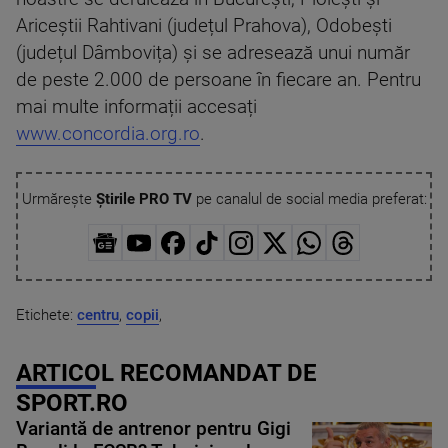
Ariceștii Rahtivani (județul Prahova), Odobești
(județul Dâmbovița) și se adresează unui număr
de peste 2.000 de persoane în fiecare an. Pentru
mai multe informații accesați
www.concordia.org.ro
.
Urmărește
Știrile PRO TV
pe canalul de social media preferat:
Etichete:
centru
,
copii
,
ARTICOL RECOMANDAT DE
SPORT.RO
Variantă de antrenor pentru Gigi