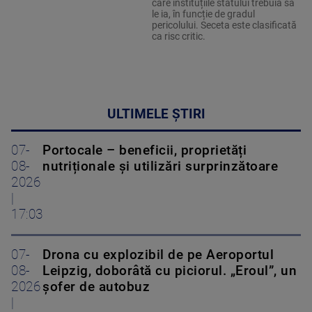
care instituțiile statului trebuia să
le ia, în funcție de gradul
pericolului. Seceta este clasificată
ca risc critic.
ULTIMELE ȘTIRI
07-
Portocale – beneficii, proprietăți
08-
nutriționale și utilizări surprinzătoare
2026
|
17:03
07-
Drona cu explozibil de pe Aeroportul
08-
Leipzig, doborâtă cu piciorul. „Eroul”, un
2026
șofer de autobuz
|