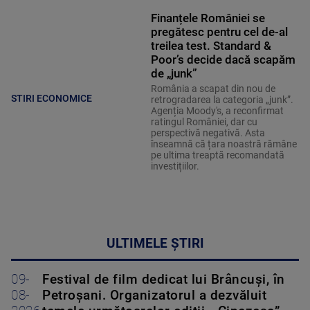
Finanțele României se
pregătesc pentru cel de-al
treilea test. Standard &
Poor’s decide dacă scapăm
de „junk”
România a scapat din nou de
STIRI ECONOMICE
retrogradarea la categoria „junk”.
Agenția Moody's, a reconfirmat
ratingul României, dar cu
perspectivă negativă. Asta
înseamnă că țara noastră rămâne
pe ultima treaptă recomandată
investițiilor.
ULTIMELE ȘTIRI
09-
Festival de film dedicat lui Brâncuși, în
08-
Petroșani. Organizatorul a dezvăluit