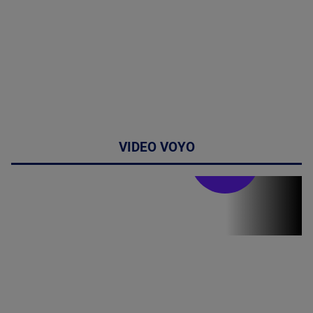
VIDEO VOYO
Stirile PRO TV
Stirile PRO