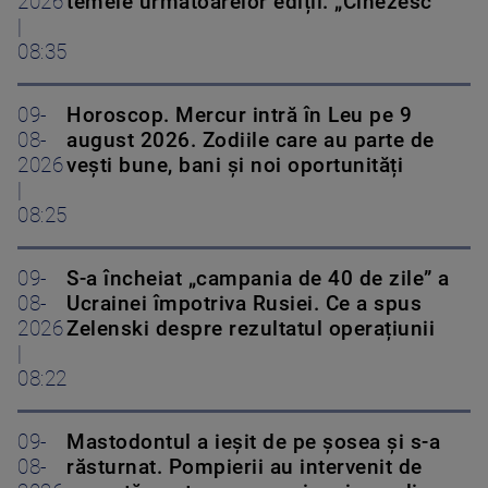
2026
temele următoarelor ediții. „Cinezesc”
|
08:35
09-
Horoscop. Mercur intră în Leu pe 9
08-
august 2026. Zodiile care au parte de
2026
vești bune, bani și noi oportunități
|
08:25
09-
S-a încheiat „campania de 40 de zile” a
08-
Ucrainei împotriva Rusiei. Ce a spus
2026
Zelenski despre rezultatul operațiunii
|
08:22
09-
Mastodontul a ieșit de pe șosea și s-a
08-
răsturnat. Pompierii au intervenit de