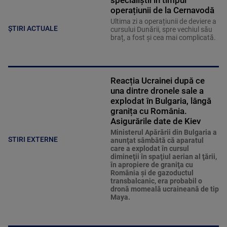
specialiștii în timpul
operațiunii de la Cernavodă
Ultima zi a operațiunii de deviere a
ȘTIRI ACTUALE
cursului Dunării, spre vechiul său
braț, a fost și cea mai complicată.
Reacția Ucrainei după ce
una dintre dronele sale a
explodat în Bulgaria, lângă
granița cu România.
Asigurările date de Kiev
Ministerul Apărării din Bulgaria a
STIRI EXTERNE
anunţat sâmbătă că aparatul
care a explodat în cursul
dimineţii în spaţiul aerian al ţării,
în apropiere de graniţa cu
România şi de gazoductul
transbalcanic, era probabil o
dronă momeală ucraineană de tip
Maya.