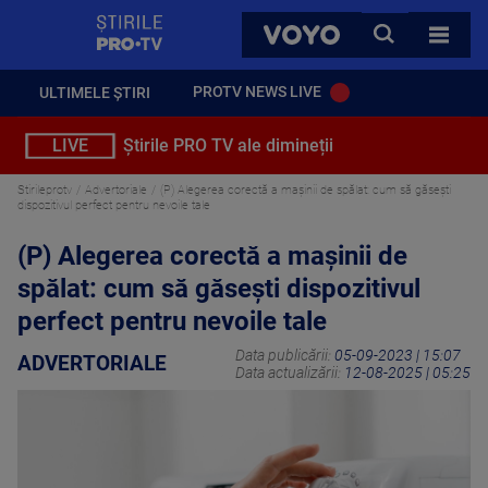
StirilePROTV
CAUTA
VOYO
TOATE 
PROTV NEWS LIVE
ULTIMELE ȘTIRI
LIVE
Știrile PRO TV ale dimineții
Stirileprotv
Advertoriale
(P) Alegerea corectă a mașinii de spălat: cum să găsești
dispozitivul perfect pentru nevoile tale
(P) Alegerea corectă a mașinii de
spălat: cum să găsești dispozitivul
perfect pentru nevoile tale
Data publicării:
05-09-2023 | 15:07
ADVERTORIALE
Data actualizării:
12-08-2025 | 05:25