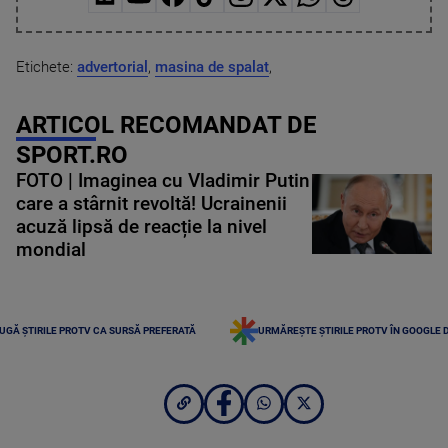
Etichete:
advertorial
,
masina de spalat
,
ARTICOL RECOMANDAT DE
SPORT.RO
FOTO | Imaginea cu Vladimir Putin
care a stârnit revoltă! Ucrainenii
acuză lipsă de reacție la nivel
mondial
UGĂ ȘTIRILE PROTV CA SURSĂ PREFERATĂ
URMĂREȘTE ȘTIRILE PROTV ÎN GOOGLE 