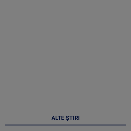
TV # 19.00 -
8 August
2026
MAI
MULTE
DETALII
30:33
ALTE ȘTIRI