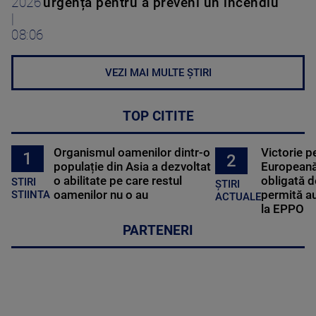
2026
urgență pentru a preveni un incendiu
|
08:06
VEZI MAI MULTE ȘTIRI
TOP CITITE
Organismul oamenilor dintr-o
Victorie p
1
2
populație din Asia a dezvoltat
Europeană
o abilitate pe care restul
obligată d
STIRI
ȘTIRI
oamenilor nu o au
permită au
STIINTA
ACTUALE
la EPPO
PARTENERI