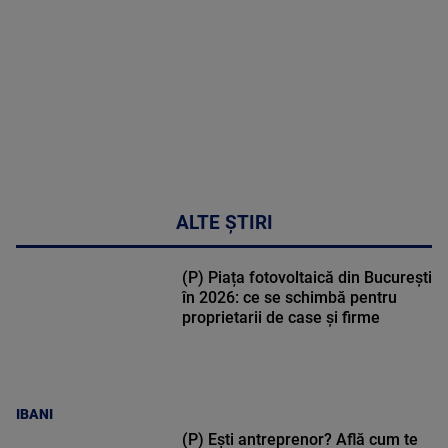
MAI
MULTE
DETALII
34:04
ALTE ȘTIRI
(P) Piața fotovoltaică din București
în 2026: ce se schimbă pentru
proprietarii de case și firme
IBANI
(P) Ești antreprenor? Află cum te