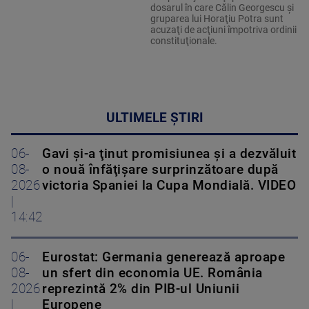
dosarul în care Călin Georgescu şi
gruparea lui Horaţiu Potra sunt
acuzaţi de acţiuni împotriva ordinii
constituţionale.
ULTIMELE ȘTIRI
06-
Gavi şi-a ţinut promisiunea şi a dezvăluit
08-
o nouă înfăţişare surprinzătoare după
2026
victoria Spaniei la Cupa Mondială. VIDEO
|
14:42
06-
Eurostat: Germania generează aproape
08-
un sfert din economia UE. România
2026
reprezintă 2% din PIB-ul Uniunii
|
Europene