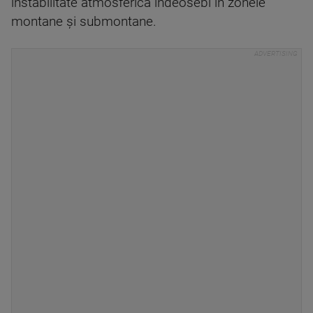
instabilitate atmosferică îndeosebi în zonele
montane şi submontane.