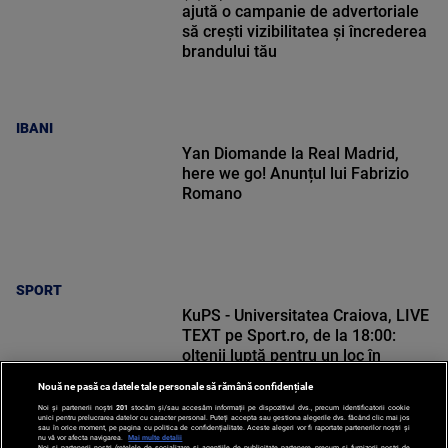
ajută o campanie de advertoriale
să crești vizibilitatea și încrederea
brandului tău
IBANI
Yan Diomande la Real Madrid,
here we go! Anunțul lui Fabrizio
Romano
SPORT
KuPS - Universitatea Craiova, LIVE
TEXT pe Sport.ro, de la 18:00:
oltenii luptă pentru un loc în
Europa League
Nouă ne pasă ca datele tale personale să rămână confidențiale
Noi și partenerii noștri
201
stocăm și/sau accesăm informații pe dispozitivul dvs., precum identificatorii cookie
unici pentru prelucrarea datelor cu caracter personal. Puteți accepta sau gestiona alegerile dvs. făcând clic mai jos
sau în orice moment, pe pagina cu politica de confidențialitate. Aceste alegeri vor fi raportate partenerilor noștri și
nu vă vor afecta navigarea.
Mai multe detalii
Noi si partenerii nostri (retelele de socializare si agentiile de publicitate partenere, precum si furnizorii nostri de