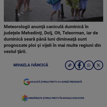
Meteorologii anunţă caniculă duminică în
judeţele Mehedinţi, Dolj, Olt, Teleorman, iar de
duminică seară până luni dimineaţă sunt
prognozate ploi şi vijeli în mai multe regiuni din
vestul ţării.
MIHAELA IVĂNCICĂ
ADAUGĂ ȘTIRILE PROTV CA SURSĂ PREFERATĂ
URMĂREȘTE ȘTIRILE PROTV ÎN GOOGLE DISCOVER