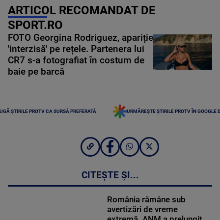
ARTICOL RECOMANDAT DE
SPORT.RO
FOTO Georgina Rodriguez, apariție
'interzisă' pe rețele. Partenera lui
CR7 s-a fotografiat în costum de
baie pe barcă
UGĂ ȘTIRILE PROTV CA SURSĂ PREFERATĂ
URMĂREȘTE ȘTIRILE PROTV ÎN GOOGLE 
CITEȘTE ȘI...
România rămâne sub
avertizări de vreme
extremă. ANM a prelungit