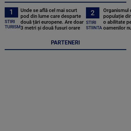
Unde se află cel mai scurt
Organismul 
1
2
pod din lume care desparte
populație di
STIRI
două țări europene. Are doar
o abilitate p
STIRI
TURISM
3 metri și două fusuri orare
oamenilor nu
STIINTA
PARTENERI