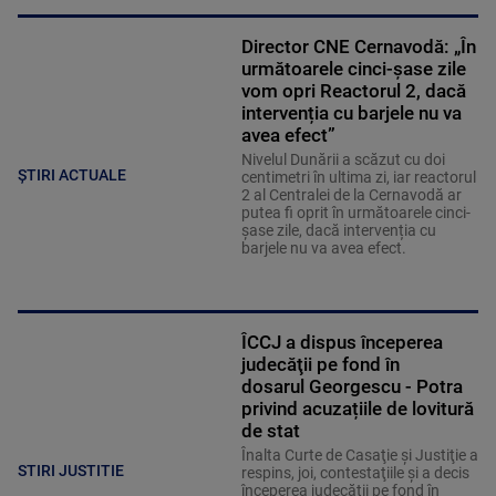
Director CNE Cernavodă: „În
următoarele cinci-șase zile
vom opri Reactorul 2, dacă
intervenția cu barjele nu va
avea efect”
Nivelul Dunării a scăzut cu doi
ȘTIRI ACTUALE
centimetri în ultima zi, iar reactorul
2 al Centralei de la Cernavodă ar
putea fi oprit în următoarele cinci-
șase zile, dacă intervenția cu
barjele nu va avea efect.
ÎCCJ a dispus începerea
judecăţii pe fond în
dosarul Georgescu - Potra
privind acuzațiile de lovitură
de stat
Înalta Curte de Casaţie şi Justiţie a
STIRI JUSTITIE
respins, joi, contestaţiile şi a decis
începerea judecăţii pe fond în