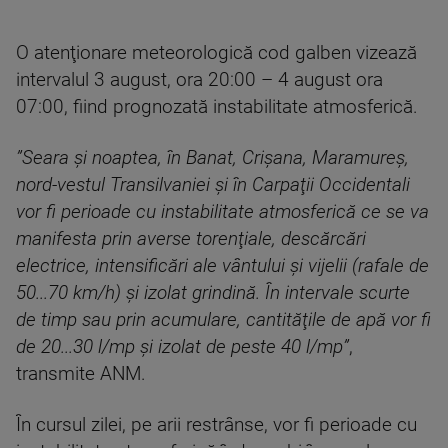
O atenţionare meteorologică cod galben vizează
intervalul 3 august, ora 20:00 – 4 august ora
07:00, fiind prognozată instabilitate atmosferică.
”Seara şi noaptea, în Banat, Crişana, Maramureş,
nord-vestul Transilvaniei şi în Carpaţii Occidentali
vor fi perioade cu instabilitate atmosferică ce se va
manifesta prin averse torenţiale, descărcări
electrice, intensificări ale vântului şi vijelii (rafale de
50...70 km/h) şi izolat grindină. În intervale scurte
de timp sau prin acumulare, cantităţile de apă vor fi
de 20...30 l/mp şi izolat de peste 40 l/mp”
,
transmite ANM.
În cursul zilei, pe arii restrânse, vor fi perioade cu