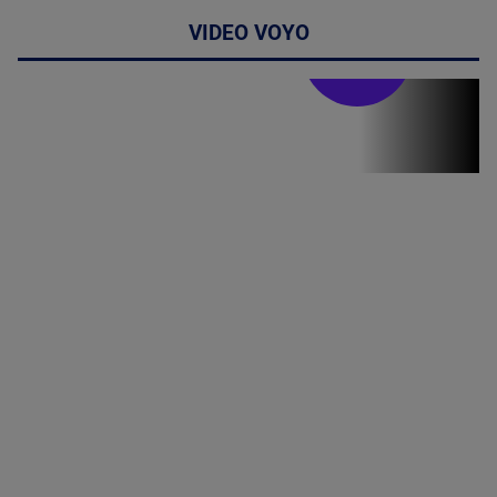
VIDEO VOYO
Doctor de
bine
Doctor de
Grijă | Ediția
16 |
Telemedicina
in
cardiologie