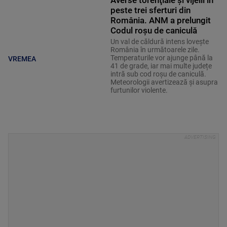
Averse torenţiale şi vijelii în
peste trei sferturi din
România. ANM a prelungit
Codul roșu de caniculă
Un val de căldură intens lovește
România în următoarele zile.
Temperaturile vor ajunge până la
VREMEA
41 de grade, iar mai multe județe
intră sub cod roșu de caniculă.
Meteorologii avertizează și asupra
furtunilor violente.