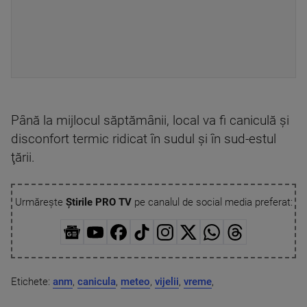
Până la mijlocul săptămânii, local va fi caniculă şi
disconfort termic ridicat în sudul şi în sud-estul
ţării.
Urmărește
Știrile PRO TV
pe canalul de social media preferat:
Etichete:
anm
,
canicula
,
meteo
,
vijelii
,
vreme
,