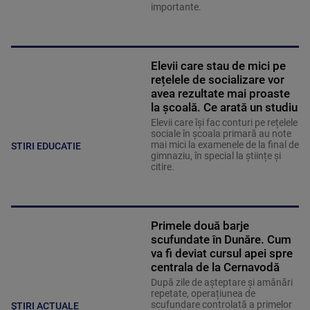
importante.
Elevii care stau de mici pe
rețelele de socializare vor
avea rezultate mai proaste
la școală. Ce arată un studiu
Elevii care îşi fac conturi pe rețelele
sociale în școala primară au note
mai mici la examenele de la final de
STIRI EDUCATIE
gimnaziu, în special la științe și
citire.
Primele două barje
scufundate în Dunăre. Cum
va fi deviat cursul apei spre
centrala de la Cernavodă
După zile de așteptare și amânări
repetate, operațiunea de
scufundare controlată a primelor
ȘTIRI ACTUALE