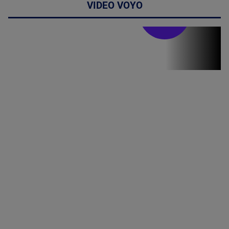
VIDEO VOYO
Stirile PRO TV
Stirile PRO
TV # 19.00 -
07 August
2026
MAI
MULTE
DETALII