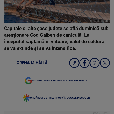
SHUTTERSTOCK
Capitale și alte șase județe se află duminică sub
atenţionare Cod Galben de caniculă. La
începutul săptămânii viitoare, valul de căldură
se va extinde şi se va intensifica.
LORENA MIHĂILĂ
ADAUGĂ ȘTIRILE PROTV CA SURSĂ PREFERATĂ
URMĂREȘTE ȘTIRILE PROTV ÎN GOOGLE DISCOVER