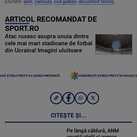
Etichete:
anm
,
canicula
,
cod galben
,
disconfort termic
,
ARTICOL RECOMANDAT DE
SPORT.RO
Atac rusesc asupra unuia dintre
cele mai mari stadioane de fotbal
din Ucraina! Imagini uluitoare
UGĂ ȘTIRILE PROTV CA SURSĂ PREFERATĂ
URMĂREȘTE ȘTIRILE PROTV ÎN GOOGLE 
CITEȘTE ȘI...
Pe lângă căldură, ANM
anunță vijelii și averse