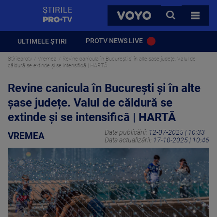
StirilePROTV
CAUTA
VOYO
TOATE 
PROTV NEWS LIVE
ULTIMELE ȘTIRI
Stirileprotv
Vremea
Revine canicula în București și în alte șase județe. Valul de
căldură se extinde şi se intensifică | HARTĂ
Revine canicula în București și în alte
șase județe. Valul de căldură se
extinde şi se intensifică | HARTĂ
Data publicării:
12-07-2025 | 10:33
VREMEA
Data actualizării:
17-10-2025 | 10:46