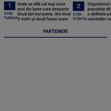
Unde se află cel mai scurt
Organismul 
1
2
pod din lume care desparte
populație di
STIRI
două țări europene. Are doar
o abilitate p
STIRI
TURISM
3 metri și două fusuri orare
oamenilor nu
STIINTA
PARTENERI