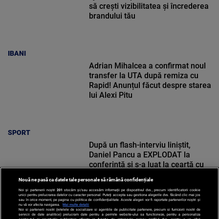
să crești vizibilitatea și încrederea
brandului tău
IBANI
Adrian Mihalcea a confirmat noul
transfer la UTA după remiza cu
Rapid! Anunțul făcut despre starea
lui Alexi Pitu
SPORT
După un flash-interviu liniștit,
Daniel Pancu a EXPLODAT la
conferință și s-a luat la ceartă cu
oamenii în sală: ”Gata, nu mai
Nouă ne pasă ca datele tale personale să rămână confidențiale
strigați”
Noi și partenerii noștri
201
stocăm și/sau accesăm informații pe dispozitivul dvs., precum identificatorii cookie
unici pentru prelucrarea datelor cu caracter personal. Puteți accepta sau gestiona alegerile dvs. făcând clic mai jos
sau în orice moment, pe pagina cu politica de confidențialitate. Aceste alegeri vor fi raportate partenerilor noștri și
nu vă vor afecta navigarea.
Mai multe detalii
Noi si partenerii nostri (retelele de socializare si agentiile de publicitate partenere, precum si furnizorii nostri de
SPORT
servicii de date analitice) prelucram date pentru a permite website-ului sa functioneze, pentru a personaliza