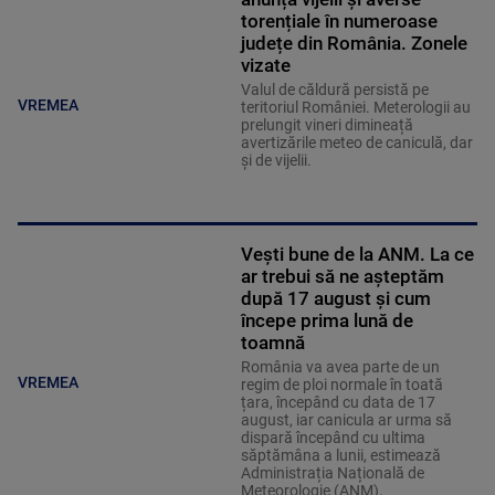
torențiale în numeroase
județe din România. Zonele
vizate
Valul de căldură persistă pe
VREMEA
teritoriul României. Meterologii au
prelungit vineri dimineață
avertizările meteo de caniculă, dar
și de vijelii.
Vești bune de la ANM. La ce
ar trebui să ne așteptăm
după 17 august și cum
începe prima lună de
toamnă
România va avea parte de un
VREMEA
regim de ploi normale în toată
țara, începând cu data de 17
august, iar canicula ar urma să
dispară începând cu ultima
săptămâna a lunii, estimează
Administrația Națională de
Meteorologie (ANM).