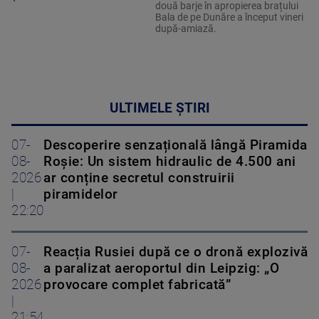
două barje în apropierea brațului
Bala de pe Dunăre a început vineri
după-amiază.
ULTIMELE ȘTIRI
07-
Descoperire senzațională lângă Piramida
08-
Roșie: Un sistem hidraulic de 4.500 ani
2026
ar conține secretul construirii
|
piramidelor
22:20
07-
Reacția Rusiei după ce o dronă explozivă
08-
a paralizat aeroportul din Leipzig: „O
2026
provocare complet fabricată”
|
21:54