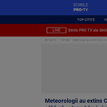
StirilePROTV
TOP CITITE
U
LIVE
Știrile PRO TV ale dimi
Stirileprotv
Vremea
Meteorologii au extins Codul ro
Meteorologii au extins C