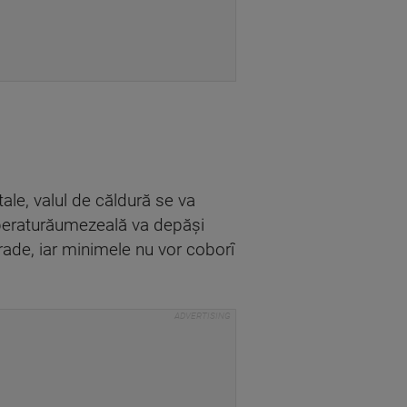
tale, valul de căldură se va
emperaturăumezeală va depăși
rade, iar minimele nu vor coborî