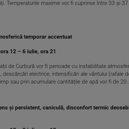
ăți. Temperaturile maxime vor fi cuprinse între 33 și 37
mosferică temporar accentuat
, ora 12 – 6 iulie, ora 21
rpații de Curbură vor fi perioade cu instabilitate atmosf
 descărcări electrice, intensificări ale vântului (rafale 
 timp sau prin acumulare cantitățile de apă vor fi de 20.
ns și persistent, caniculă, disconfort termic deoseb