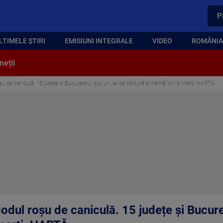
P
LTIMELE ȘTIRI
EMISIUNI INTEGRALE
VIDEO
ROMÂNIA,
neții
șu de caniculă. 15 județe și Bucureștiul, sub un val de căldură extremă luni și marți. HARTĂ
odul roșu de caniculă. 15 județe și Bucure