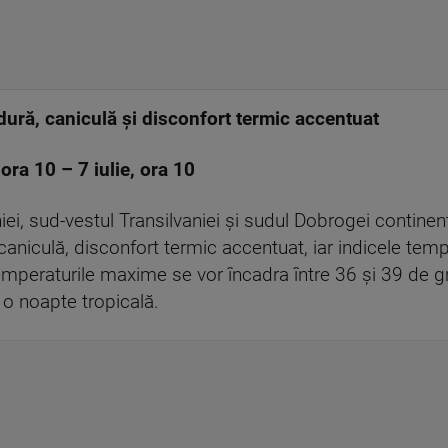
ră, caniculă și disconfort termic accentuat
, ora 10 – 7 iulie, ora 10
iei, sud-vestul Transilvaniei și sudul Dobrogei continen
i caniculă, disconfort termic accentuat, iar indicele t
Temperaturile maxime se vor încadra între 36 și 39 de g
o noapte tropicală.