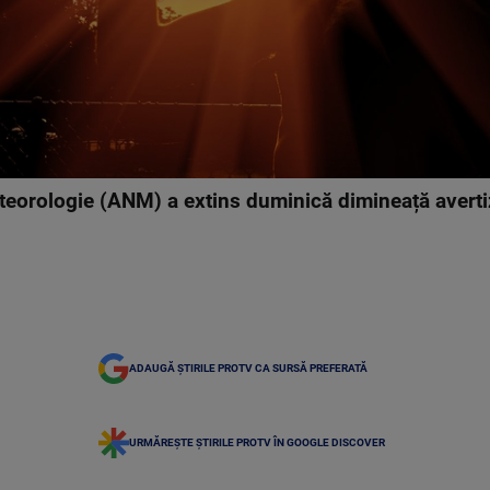
teorologie (ANM) a extins duminică dimineață averti
ADAUGĂ ȘTIRILE PROTV CA SURSĂ PREFERATĂ
URMĂREȘTE ȘTIRILE PROTV ÎN GOOGLE DISCOVER