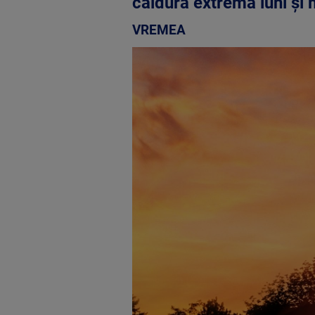
căldură extremă luni și
VREMEA